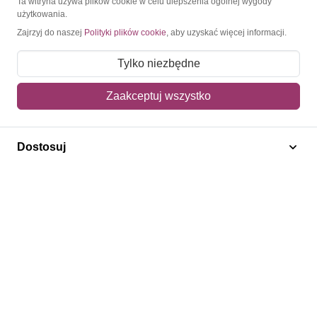
Ta witryna używa plików cookie w celu ulepszenia ogólnej wygody
użytkowania.
Moje konto
Zajrzyj do naszej
Polityki plików cookie
, aby uzyskać więcej informacji.
Moje zamówienia
Tylko niezbędne
Mój koszyk
Zaakceptuj wszystko
Adres dostawy
Polecamy
Dostosuj
Znaczki Konie
Znaczki Politycy
Znaczki Żaglowce
Znaczki Kwiaty
Znaczki Boże Narodzenie