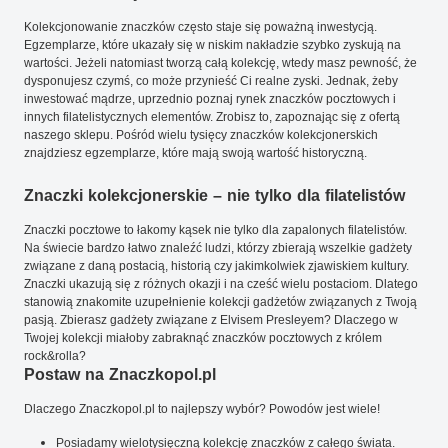
Kolekcjonowanie znaczków często staje się poważną inwestycją.
Egzemplarze, które ukazały się w niskim nakładzie szybko zyskują na
wartości. Jeżeli natomiast tworzą całą kolekcję, wtedy masz pewność, że
dysponujesz czymś, co może przynieść Ci realne zyski. Jednak, żeby
inwestować mądrze, uprzednio poznaj rynek znaczków pocztowych i
innych filatelistycznych elementów. Zrobisz to, zapoznając się z ofertą
naszego sklepu. Pośród wielu tysięcy znaczków kolekcjonerskich
znajdziesz egzemplarze, które mają swoją wartość historyczną.
Znaczki kolekcjonerskie – nie tylko dla filatelistów
Znaczki pocztowe to łakomy kąsek nie tylko dla zapalonych filatelistów.
Na świecie bardzo łatwo znaleźć ludzi, którzy zbierają wszelkie gadżety
związane z daną postacią, historią czy jakimkolwiek zjawiskiem kultury.
Znaczki ukazują się z różnych okazji i na cześć wielu postaciom. Dlatego
stanowią znakomite uzupełnienie kolekcji gadżetów związanych z Twoją
pasją. Zbierasz gadżety związane z Elvisem Presleyem? Dlaczego w
Twojej kolekcji miałoby zabraknąć znaczków pocztowych z królem
rock&rolla?
Postaw na Znaczkopol.pl
Dlaczego Znaczkopol.pl to najlepszy wybór? Powodów jest wiele!
Posiadamy wielotysięczną kolekcję znaczków z całego świata.