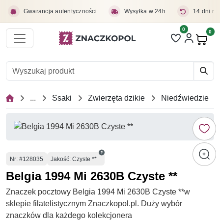
Przejdź do treści głównej
Gwarancja autentyczności
Wysyłka w 24h
14 dni na
0
Liczba pozycji 
0
Pro
...
Ssaki
Zwierzęta dzikie
Niedźwiedzie
Numer
Nr
: #128035
Jakość: Czyste **
Belgia 1994 Mi 2630B Czyste **
Znaczek pocztowy Belgia 1994 Mi 2630B Czyste **w
sklepie filatelistycznym Znaczkopol.pl. Duży wybór
znaczków dla każdego kolekcjonera