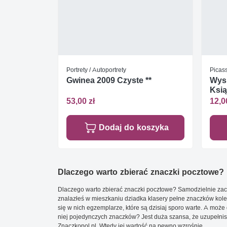
Portrety / Autoportrety
Picas
Gwinea 2009 Czyste **
Wys
Ksią
Czys
53,00 zł
12,0
Dodaj do koszyka
Dlaczego warto zbierać znaczki pocztowe?
Dlaczego warto zbierać znaczki pocztowe? Samodzielnie zacz
znalazłeś w mieszkaniu dziadka klasery pełne znaczków kole
się w nich egzemplarze, które są dzisiaj sporo warte. A może 
niej pojedynczych znaczków? Jest duża szansa, że uzupełnisz 
Znaczkopol.pl. Wtedy jej wartość na pewno wzrośnie.