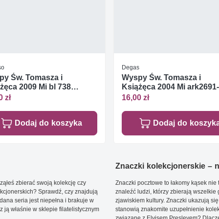
so
Degas
py Św. Tomasza i
Wyspy Św. Tomasza i
żęca 2009 Mi bl 738
Książęca 2004 Mi ark2691-
te **
2694 Czyste **
0 zł
16,00 zł
Dodaj do koszyka
Dodaj do koszyk
Znaczki kolekcjonerskie – ni
ąłeś zbierać swoją kolekcję czy
Znaczki pocztowe to łakomy kąsek nie t
kcjonerskich? Sprawdź, czy znajdują
znaleźć ludzi, którzy zbierają wszelkie
dana seria jest niepełna i brakuje w
zjawiskiem kultury. Znaczki ukazują się
ją właśnie w sklepie filatelistycznym
stanowią znakomite uzupełnienie kolek
związane z Elvisem Presleyem? Dlacze