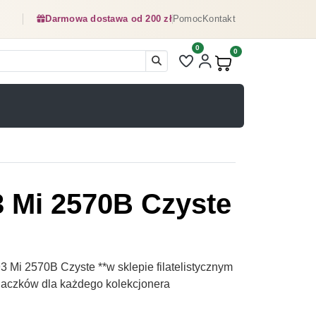
Darmowa dostawa od 200 zł
Pomoc
Kontakt
0
Liczba pozycji na liście ulubionyc
0
Produkty w koszyku:
3 Mi 2570B Czyste
 Mi 2570B Czyste **w sklepie filatelistycznym
naczków dla każdego kolekcjonera