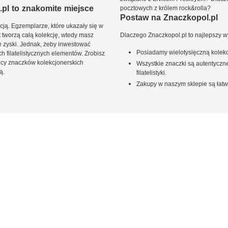
pl to znakomite miejsce
pocztowych z królem rock&rolla?
Postaw na Znaczkopol.pl
ją. Egzemplarze, które ukazały się w
t tworzą całą kolekcję, wtedy masz
Dlaczego Znaczkopol.pl to najlepszy 
 zyski. Jednak, żeby inwestować
Posiadamy wielotysięczną kolekc
 filatelistycznych elementów. Zrobisz
ięcy znaczków kolekcjonerskich
Wszystkie znaczki są autentyczne
ą.
filatelistyki.
Zakupy w naszym sklepie są łatw