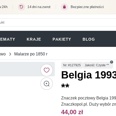
w 24h
14 dni na zwrot
Bezpieczne płatności
ERA SIĘ W NOWEJ KARCIE)
TEMATY
KRAJE
PAKIETY
BLOG
two
Malarze po 1850 r
Numer
Nr
: #127925
Jakość: Czyste **
Belgia 199
**
Znaczek pocztowy Belgia 1993
Znaczkopol.pl. Duży wybór z
44,00 zł