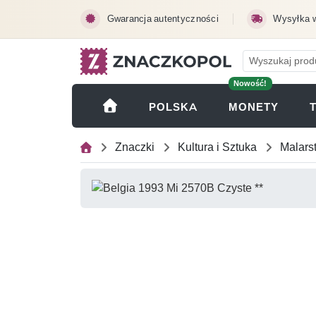
Przejdź do treści głównej
Gwarancja autentyczności
Wysyłka 
Nowość!
(OTWI
POLSKA
MONETY
Znaczki
Kultura i Sztuka
Malars