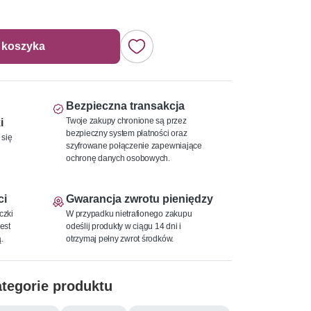
 koszyka
Bezpieczna transakcja
Twoje zakupy chronione są przez
i
bezpieczny system płatności oraz
 się
szyfrowane połączenie zapewniające
ochronę danych osobowych.
ci
Gwarancja zwrotu pieniędzy
czki
W przypadku nietrafionego zakupu
est
odeślij produkty w ciągu 14 dni i
.
otrzymaj pełny zwrot środków.
tegorie produktu