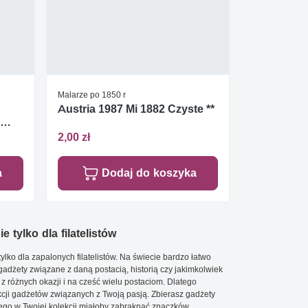
Malarze po 1850 r
Austria 1987 Mi 1882 Czyste **
2,00 zł
a
Dodaj do koszyka
e tylko dla filatelistów
ylko dla zapalonych filatelistów. Na świecie bardzo łatwo
 gadżety związane z daną postacią, historią czy jakimkolwiek
 z różnych okazji i na cześć wielu postaciom. Dlatego
cji gadżetów związanych z Twoją pasją. Zbierasz gadżety
go w Twojej kolekcji miałoby zabraknąć znaczków