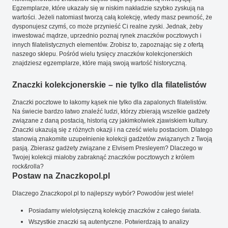
Egzemplarze, które ukazały się w niskim nakładzie szybko zyskują na
wartości. Jeżeli natomiast tworzą całą kolekcję, wtedy masz pewność, że
dysponujesz czymś, co może przynieść Ci realne zyski. Jednak, żeby
inwestować mądrze, uprzednio poznaj rynek znaczków pocztowych i
innych filatelistycznych elementów. Zrobisz to, zapoznając się z ofertą
naszego sklepu. Pośród wielu tysięcy znaczków kolekcjonerskich
znajdziesz egzemplarze, które mają swoją wartość historyczną.
Znaczki kolekcjonerskie – nie tylko dla filatelistów
Znaczki pocztowe to łakomy kąsek nie tylko dla zapalonych filatelistów.
Na świecie bardzo łatwo znaleźć ludzi, którzy zbierają wszelkie gadżety
związane z daną postacią, historią czy jakimkolwiek zjawiskiem kultury.
Znaczki ukazują się z różnych okazji i na cześć wielu postaciom. Dlatego
stanowią znakomite uzupełnienie kolekcji gadżetów związanych z Twoją
pasją. Zbierasz gadżety związane z Elvisem Presleyem? Dlaczego w
Twojej kolekcji miałoby zabraknąć znaczków pocztowych z królem
rock&rolla?
Postaw na Znaczkopol.pl
Dlaczego Znaczkopol.pl to najlepszy wybór? Powodów jest wiele!
Posiadamy wielotysięczną kolekcję znaczków z całego świata.
Wszystkie znaczki są autentyczne. Potwierdzają to analizy