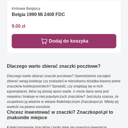
Królowie Belgijscy
Belgia 1990 Mi 2408 FDC
9,00 zł
Dodaj do koszyka
Dlaczego warto zbierać znaczki pocztowe?
Dlaczego warto zbierać znaczki pocztowe? Samodzielnie zacząłeś
zbierać swoją kolekcję czy znalazłeś w mieszkaniu dziadka klasery pełne
znaczków kolekcjonerskich? Sprawdź, czy znajdują się w nich
egzemplarze, które są dzisiaj sporo warte. A może dana seria jest
niepełna i brakuje w niej pojedynczych znaczków? Jest duża szansa, że
uzupełnisz ją właśnie w sklepie filatelistycznym Znaczkopol.pl. Wtedy jej
wartość na pewno wzrośnie.
Chcesz inwestować w znaczki? Znaczkopol.pl to
znakomite miejsce
Kolekcjonowanie znaczków często staje się poważną inwestycją.