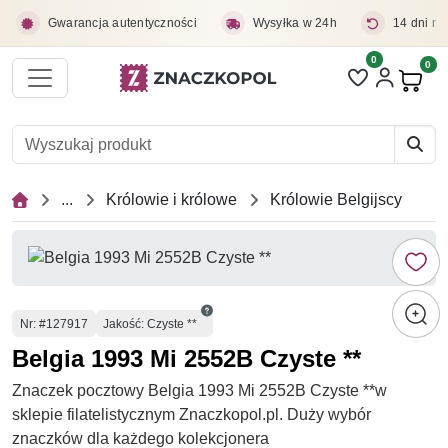
Przejdź do treści głównej
Gwarancja autentyczności
Wysyłka w 24h
14 dni na
0
Liczba pozycji 
0
Pro
...
Królowie i królowe
Królowie Belgijscy
Numer
Nr
: #127917
Jakość: Czyste **
Belgia 1993 Mi 2552B Czyste **
Znaczek pocztowy Belgia 1993 Mi 2552B Czyste **w
sklepie filatelistycznym Znaczkopol.pl. Duży wybór
znaczków dla każdego kolekcjonera