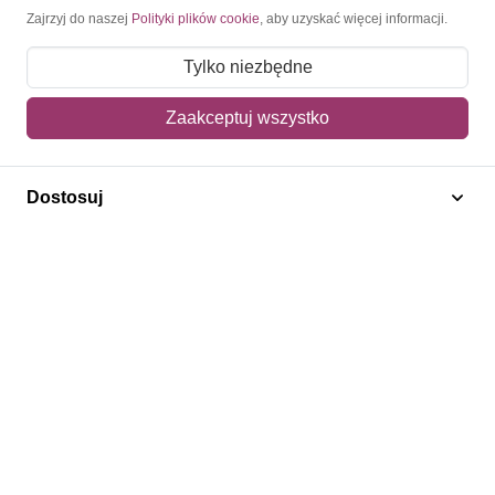
Moje konto
Zajrzyj do naszej
Polityki plików cookie
, aby uzyskać więcej informacji.
Moje zamówienia
Tylko niezbędne
Mój koszyk
Zaakceptuj wszystko
Adres dostawy
Dostosuj
Polecamy
Znaczki Konie
Znaczki Politycy
Znaczki Żaglowce
Znaczki Kwiaty
Znaczki Herby / Heraldyka / Symbole