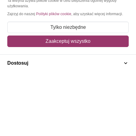
Ta witryna używa plików cookie w celu ulepszenia ogólnej wygody
użytkowania.
Moje konto
Zajrzyj do naszej
Polityki plików cookie
, aby uzyskać więcej informacji.
Moje zamówienia
Tylko niezbędne
Mój koszyk
Zaakceptuj wszystko
Adres dostawy
Polecamy
Dostosuj
Znaczki Konie
Znaczki Politycy
Znaczki Żaglowce
Znaczki Kolarstwo
Znaczki Boże Narodzenie