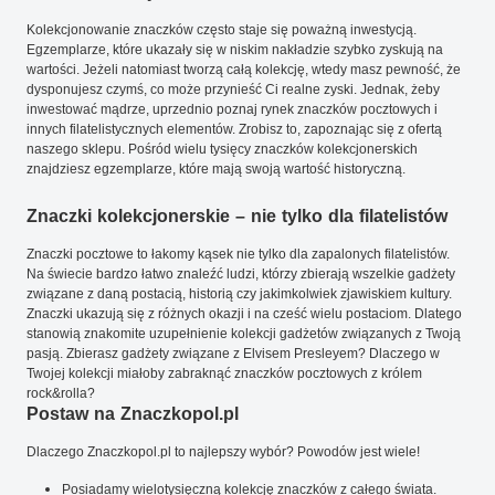
Kolekcjonowanie znaczków często staje się poważną inwestycją.
Egzemplarze, które ukazały się w niskim nakładzie szybko zyskują na
wartości. Jeżeli natomiast tworzą całą kolekcję, wtedy masz pewność, że
dysponujesz czymś, co może przynieść Ci realne zyski. Jednak, żeby
inwestować mądrze, uprzednio poznaj rynek znaczków pocztowych i
innych filatelistycznych elementów. Zrobisz to, zapoznając się z ofertą
naszego sklepu. Pośród wielu tysięcy znaczków kolekcjonerskich
znajdziesz egzemplarze, które mają swoją wartość historyczną.
Znaczki kolekcjonerskie – nie tylko dla filatelistów
Znaczki pocztowe to łakomy kąsek nie tylko dla zapalonych filatelistów.
Na świecie bardzo łatwo znaleźć ludzi, którzy zbierają wszelkie gadżety
związane z daną postacią, historią czy jakimkolwiek zjawiskiem kultury.
Znaczki ukazują się z różnych okazji i na cześć wielu postaciom. Dlatego
stanowią znakomite uzupełnienie kolekcji gadżetów związanych z Twoją
pasją. Zbierasz gadżety związane z Elvisem Presleyem? Dlaczego w
Twojej kolekcji miałoby zabraknąć znaczków pocztowych z królem
rock&rolla?
Postaw na Znaczkopol.pl
Dlaczego Znaczkopol.pl to najlepszy wybór? Powodów jest wiele!
Posiadamy wielotysięczną kolekcję znaczków z całego świata.