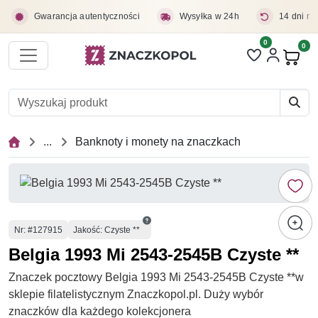
Przejdź do treści głównej
Gwarancja autentyczności
Wysyłka w 24h
14 dni na
0
Liczba pozycji 
0
Pro
...
Banknoty i monety na znaczkach
Numer
Nr
: #127915
Jakość: Czyste **
Belgia 1993 Mi 2543-2545B Czyste **
Znaczek pocztowy Belgia 1993 Mi 2543-2545B Czyste **w
sklepie filatelistycznym Znaczkopol.pl. Duży wybór
znaczków dla każdego kolekcjonera