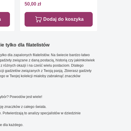
50,00 zł
a
Dodaj do koszyka
e tylko dla filatelistów
ylko dla zapalonych filatelistów. Na świecie bardzo łatwo
 gadżety związane z daną postacią, historią czy jakimkolwiek
 z różnych okazji i na cześć wielu postaciom. Dlatego
cji gadżetów związanych z Twoją pasją. Zbierasz gadżety
go w Twojej kolekcji miałoby zabraknąć znaczków
wybór? Powodów jest wiele!
ję znaczków z całego świata.
. Potwierdzają to analizy specjalistów w dziedzinie
e dla każdego.