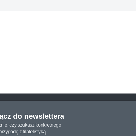
łącz do newslettera
żnie, czy szukasz konkretnego
zygodę z filatelistyką.