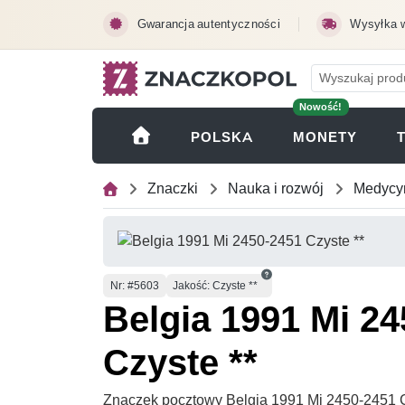
Przejdź do treści głównej
Gwarancja autentyczności
Wysyłka 
Nowość!
(OTWI
POLSKA
MONETY
Znaczki
Nauka i rozwój
Medycy
Numer
Nr
: #5603
Jakość: Czyste **
Belgia 1991 Mi 2
Czyste **
Znaczek pocztowy Belgia 1991 Mi 2450-2451 C