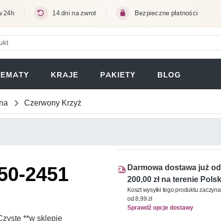
w 24h
14 dni na zwrot
Bezpieczne płatności
ERA SIĘ W NOWEJ KARCIE)
TEMATY
KRAJE
PAKIETY
BLOG
na
Czerwony Krzyż
450-2451
Darmowa dostawa już od
200,00 zł na terenie Polsk
Koszt wysyłki tego produktu zaczyna
od 8,99 zł
Sprawdź opcje dostawy
zyste **w sklepie