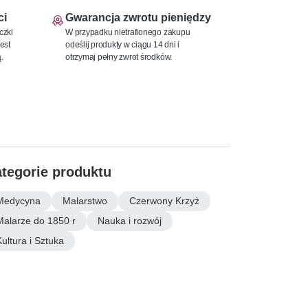
ci
Gwarancja zwrotu pieniędzy
czki
W przypadku nietrafionego zakupu
est
odeślij produkty w ciągu 14 dni i
.
otrzymaj pełny zwrot środków.
tegorie produktu
Medycyna
Malarstwo
Czerwony Krzyż
Malarze do 1850 r
Nauka i rozwój
Kultura i Sztuka