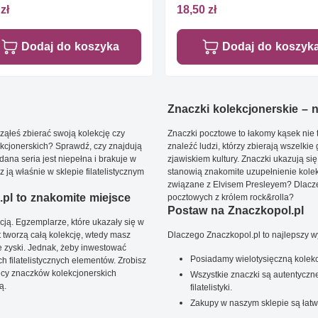
zł
18,50 zł
Dodaj do koszyka
Dodaj do koszyk
Znaczki kolekcjonerskie – ni
ąłeś zbierać swoją kolekcję czy
Znaczki pocztowe to łakomy kąsek nie t
kcjonerskich? Sprawdź, czy znajdują
znaleźć ludzi, którzy zbierają wszelkie
dana seria jest niepełna i brakuje w
zjawiskiem kultury. Znaczki ukazują się
ją właśnie w sklepie filatelistycznym
stanowią znakomite uzupełnienie kolek
związane z Elvisem Presleyem? Dlacze
pl to znakomite miejsce
pocztowych z królem rock&rolla?
Postaw na Znaczkopol.pl
ją. Egzemplarze, które ukazały się w
t tworzą całą kolekcję, wtedy masz
Dlaczego Znaczkopol.pl to najlepszy 
 zyski. Jednak, żeby inwestować
Posiadamy wielotysięczną kolekc
 filatelistycznych elementów. Zrobisz
ięcy znaczków kolekcjonerskich
Wszystkie znaczki są autentyczne
ą.
filatelistyki.
Zakupy w naszym sklepie są łatw