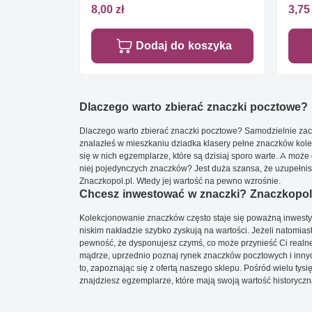
8,00 zł
3,75 
Dodaj do koszyka
Dlaczego warto zbierać znaczki pocztowe?
Dlaczego warto zbierać znaczki pocztowe? Samodzielnie zacz
znalazłeś w mieszkaniu dziadka klasery pełne znaczków kole
się w nich egzemplarze, które są dzisiaj sporo warte. A może 
niej pojedynczych znaczków? Jest duża szansa, że uzupełnisz 
Znaczkopol.pl. Wtedy jej wartość na pewno wzrośnie.
Chcesz inwestować w znaczki? Znaczkopol.
Kolekcjonowanie znaczków często staje się poważną inwestyc
niskim nakładzie szybko zyskują na wartości. Jeżeli natomias
pewność, że dysponujesz czymś, co może przynieść Ci realne
mądrze, uprzednio poznaj rynek znaczków pocztowych i innych
to, zapoznając się z ofertą naszego sklepu. Pośród wielu tys
znajdziesz egzemplarze, które mają swoją wartość historyczn