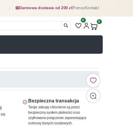
Darmowa dostawa od 200 zł
Pomoc
Kontakt
0
Liczba pozycji na liście ulubionyc
0
Produkty w koszyku:
Bezpieczna transakcja
Twoje zakupy chronione są przez
i
bezpieczny system płatności oraz
 się
szyfrowane połączenie zapewniające
ochronę danych osobowych.