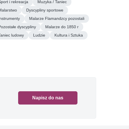
Sport i rekreacja
Muzyka / Taniec
Malarstwo
Dyscypliny sportowe
Instrumenty
Malarze Flamandzcy pozostali
Pozostałe dyscypliny
Malarze do 1850 r
Taniec ludowy
Ludzie
Kultura i Sztuka
Napisz do nas