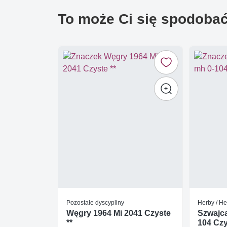
To może Ci się spodoba
Pozostałe dyscypliny
Herby / He
Węgry 1964 Mi 2041 Czyste
Szwajca
**
104 Czy