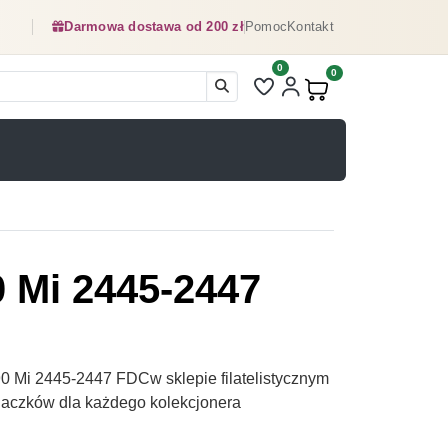
Darmowa dostawa od 200 zł
Pomoc
Kontakt
0
Liczba pozycji na liście ulubionyc
0
Produkty w koszyku:
0 Mi 2445-2447
0 Mi 2445-2447 FDCw sklepie filatelistycznym
naczków dla każdego kolekcjonera