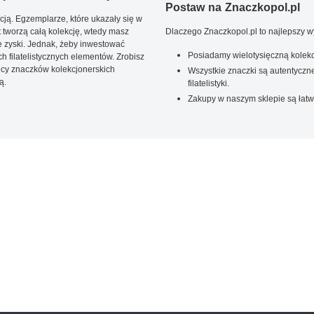
Postaw na Znaczkopol.pl
ją. Egzemplarze, które ukazały się w
t tworzą całą kolekcję, wtedy masz
Dlaczego Znaczkopol.pl to najlepszy 
 zyski. Jednak, żeby inwestować
Posiadamy wielotysięczną kolekc
 filatelistycznych elementów. Zrobisz
ięcy znaczków kolekcjonerskich
Wszystkie znaczki są autentyczne
ą.
filatelistyki.
Zakupy w naszym sklepie są łatw