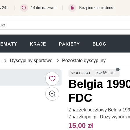
w 24h
14 dni na zwrot
Bezpieczne płatności
ERA SIĘ W NOWEJ KARCIE)
TEMATY
KRAJE
PAKIETY
BLOG
a
Dyscypliny sportowe
Pozostałe dyscypliny
Numer
Nr
: #123341
Jakość: FDC
Belgia 199
FDC
Znaczek pocztowy Belgia 199
Znaczkopol.pl. Duży wybór z
15,00 zł