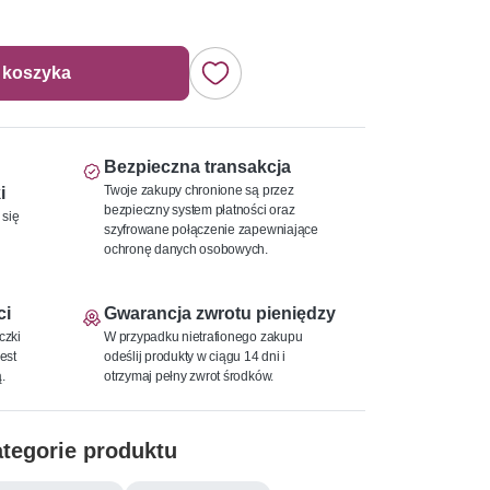
 koszyka
Bezpieczna transakcja
Twoje zakupy chronione są przez
i
bezpieczny system płatności oraz
 się
szyfrowane połączenie zapewniające
ochronę danych osobowych.
ci
Gwarancja zwrotu pieniędzy
czki
W przypadku nietrafionego zakupu
est
odeślij produkty w ciągu 14 dni i
.
otrzymaj pełny zwrot środków.
tegorie produktu