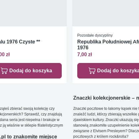
Pozostałe dyscypliny
lu 1976 Czyste **
Republika Południowej Af
1976
00 zł
7,00 zł
Dodaj do koszyka
Dodaj do koszyk
Znaczki kolekcjonerskie – ni
ąłeś zbierać swoją kolekcję czy
Znaczki pocztowe to łakomy kąsek nie t
kcjonerskich? Sprawdź, czy znajdują
znaleźć ludzi, którzy zbierają wszelkie
dana seria jest niepełna i brakuje w
zjawiskiem kultury. Znaczki ukazują się
ją właśnie w sklepie filatelistycznym
stanowią znakomite uzupełnienie kolek
związane z Elvisem Presleyem? Dlacze
pl to znakomite miejsce
pocztowych z królem rock&rolla?