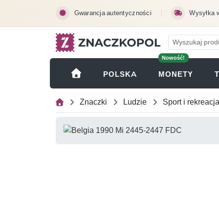
Przejdź do treści głównej
Gwarancja autentyczności
Wysyłka 
Nowość!
(OTWI
POLSKA
MONETY
Znaczki
Ludzie
Sport i rekreacj