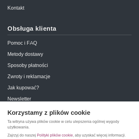
Kontakt
Obsługa klienta
Pomoc i FAQ
Metody dostawy
Sposoby płatności
Zwroty i reklamacje
Jak kupować?
Newsletter
Korzystamy z plików cookie
Konto
Ta witryna używa plików cookie w celu ulepszenia ogólnej wygody
użytkowania.
Moje konto
Zajrzyj do naszej
Polityki plików cookie
, aby uzyskać więcej informacji.