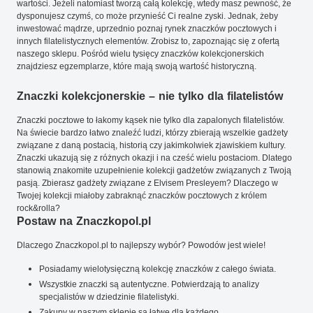
wartości. Jeżeli natomiast tworzą całą kolekcję, wtedy masz pewność, że
dysponujesz czymś, co może przynieść Ci realne zyski. Jednak, żeby
inwestować mądrze, uprzednio poznaj rynek znaczków pocztowych i
innych filatelistycznych elementów. Zrobisz to, zapoznając się z ofertą
naszego sklepu. Pośród wielu tysięcy znaczków kolekcjonerskich
znajdziesz egzemplarze, które mają swoją wartość historyczną.
Znaczki kolekcjonerskie – nie tylko dla filatelistów
Znaczki pocztowe to łakomy kąsek nie tylko dla zapalonych filatelistów.
Na świecie bardzo łatwo znaleźć ludzi, którzy zbierają wszelkie gadżety
związane z daną postacią, historią czy jakimkolwiek zjawiskiem kultury.
Znaczki ukazują się z różnych okazji i na cześć wielu postaciom. Dlatego
stanowią znakomite uzupełnienie kolekcji gadżetów związanych z Twoją
pasją. Zbierasz gadżety związane z Elvisem Presleyem? Dlaczego w
Twojej kolekcji miałoby zabraknąć znaczków pocztowych z królem
rock&rolla?
Postaw na Znaczkopol.pl
Dlaczego Znaczkopol.pl to najlepszy wybór? Powodów jest wiele!
Posiadamy wielotysięczną kolekcję znaczków z całego świata.
Wszystkie znaczki są autentyczne. Potwierdzają to analizy
specjalistów w dziedzinie filatelistyki.
Zakupy w naszym sklepie są łatwe dla każdego.