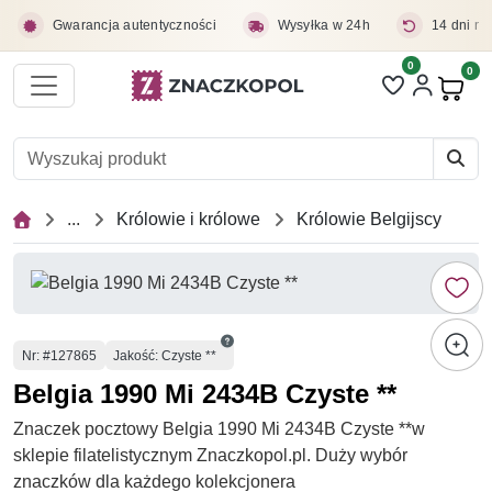
Przejdź do treści głównej
Gwarancja autentyczności
Wysyłka w 24h
14 dni na
0
Liczba pozycji 
0
Pro
...
Królowie i królowe
Królowie Belgijscy
Numer
Nr
: #127865
Jakość: Czyste **
Belgia 1990 Mi 2434B Czyste **
Znaczek pocztowy Belgia 1990 Mi 2434B Czyste **w
sklepie filatelistycznym Znaczkopol.pl. Duży wybór
znaczków dla każdego kolekcjonera