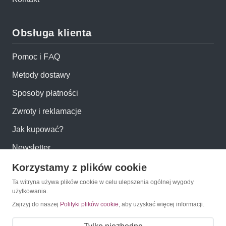
Obsługa klienta
Pomoc i FAQ
Metody dostawy
Sposoby płatności
Zwroty i reklamacje
Jak kupować?
Newsletter
Korzystamy z plików cookie
Konto
Ta witryna używa plików cookie w celu ulepszenia ogólnej wygody
użytkowania.
Moje konto
Zajrzyj do naszej
Polityki plików cookie
, aby uzyskać więcej informacji.
Moje zamówienia