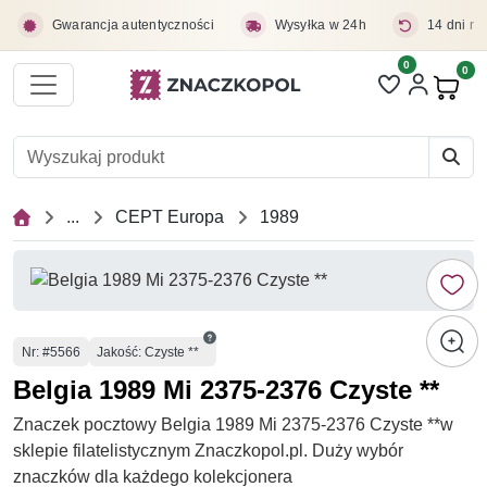
Przejdź do treści głównej
Gwarancja autentyczności
Wysyłka w 24h
14 dni na
0
Liczba pozycji 
0
Pro
...
CEPT Europa
1989
Numer
Nr
: #5566
Jakość: Czyste **
Belgia 1989 Mi 2375-2376 Czyste **
Znaczek pocztowy Belgia 1989 Mi 2375-2376 Czyste **w
sklepie filatelistycznym Znaczkopol.pl. Duży wybór
znaczków dla każdego kolekcjonera