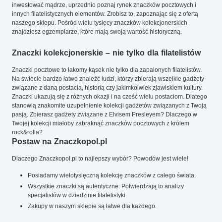
inwestować mądrze, uprzednio poznaj rynek znaczków pocztowych i
innych filatelistycznych elementów. Zrobisz to, zapoznając się z ofertą
naszego sklepu. Pośród wielu tysięcy znaczków kolekcjonerskich
znajdziesz egzemplarze, które mają swoją wartość historyczną.
Znaczki kolekcjonerskie – nie tylko dla filatelistów
Znaczki pocztowe to łakomy kąsek nie tylko dla zapalonych filatelistów.
Na świecie bardzo łatwo znaleźć ludzi, którzy zbierają wszelkie gadżety
związane z daną postacią, historią czy jakimkolwiek zjawiskiem kultury.
Znaczki ukazują się z różnych okazji i na cześć wielu postaciom. Dlatego
stanowią znakomite uzupełnienie kolekcji gadżetów związanych z Twoją
pasją. Zbierasz gadżety związane z Elvisem Presleyem? Dlaczego w
Twojej kolekcji miałoby zabraknąć znaczków pocztowych z królem
rock&rolla?
Postaw na Znaczkopol.pl
Dlaczego Znaczkopol.pl to najlepszy wybór? Powodów jest wiele!
Posiadamy wielotysięczną kolekcję znaczków z całego świata.
Wszystkie znaczki są autentyczne. Potwierdzają to analizy
specjalistów w dziedzinie filatelistyki.
Zakupy w naszym sklepie są łatwe dla każdego.