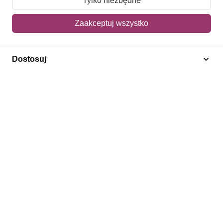
Tylko niezbędne
Mój koszyk
Zaakceptuj wszystko
Adres dostawy
Dostosuj
Polecamy
Znaczki Konie
Znaczki Politycy
Znaczki Żaglowce
Znaczki Kwiaty
Znaczki Boże Narodzenie
Regulamin
Prywatność
Bezpieczeństwo