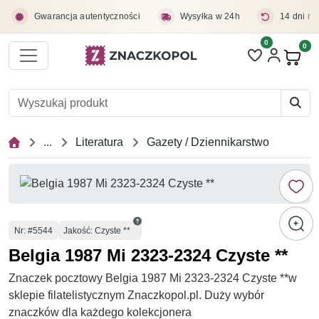
Przejdź do treści głównej
Gwarancja autentyczności
Wysyłka w 24h
14 dni na
0
Liczba pozycji 
0
Pro
...
Literatura
Gazety / Dziennikarstwo
Numer
Nr
: #5544
Jakość: Czyste **
Belgia 1987 Mi 2323-2324 Czyste **
Znaczek pocztowy Belgia 1987 Mi 2323-2324 Czyste **w
sklepie filatelistycznym Znaczkopol.pl. Duży wybór
znaczków dla każdego kolekcjonera