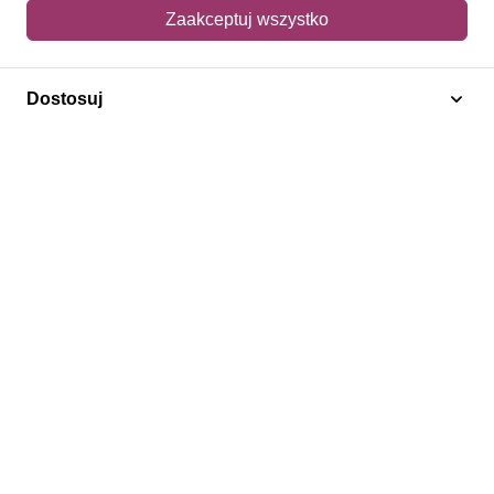
Mój koszyk
Zaakceptuj wszystko
Adres dostawy
Dostosuj
Polecamy
Znaczki Konie
Znaczki Politycy
Znaczki Żaglowce
Znaczki Kwiaty
Znaczki Herby / Heraldyka / Symbole
Regulamin
Prywatność
Bezpieczeństwo
2026 © SlimAD All Rights Reserved.