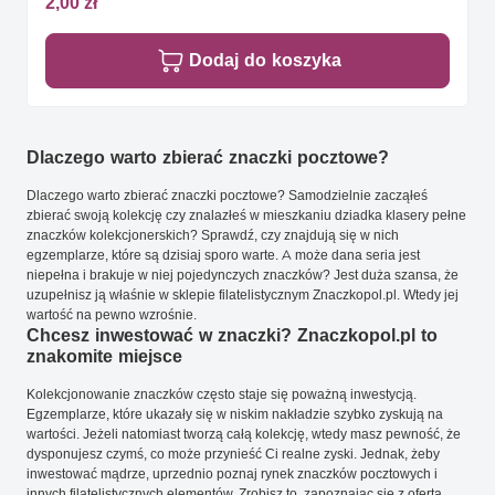
2,00 zł
Dodaj do koszyka
Dlaczego warto zbierać znaczki pocztowe?
Dlaczego warto zbierać znaczki pocztowe? Samodzielnie zacząłeś
zbierać swoją kolekcję czy znalazłeś w mieszkaniu dziadka klasery pełne
znaczków kolekcjonerskich? Sprawdź, czy znajdują się w nich
egzemplarze, które są dzisiaj sporo warte. A może dana seria jest
niepełna i brakuje w niej pojedynczych znaczków? Jest duża szansa, że
uzupełnisz ją właśnie w sklepie filatelistycznym Znaczkopol.pl. Wtedy jej
wartość na pewno wzrośnie.
Chcesz inwestować w znaczki? Znaczkopol.pl to
znakomite miejsce
Kolekcjonowanie znaczków często staje się poważną inwestycją.
Egzemplarze, które ukazały się w niskim nakładzie szybko zyskują na
wartości. Jeżeli natomiast tworzą całą kolekcję, wtedy masz pewność, że
dysponujesz czymś, co może przynieść Ci realne zyski. Jednak, żeby
inwestować mądrze, uprzednio poznaj rynek znaczków pocztowych i
innych filatelistycznych elementów. Zrobisz to, zapoznając się z ofertą