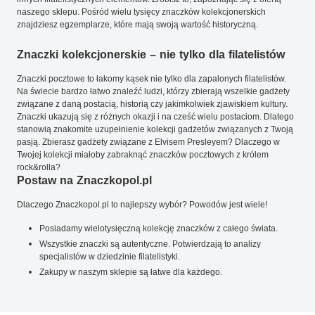
naszego sklepu. Pośród wielu tysięcy znaczków kolekcjonerskich
znajdziesz egzemplarze, które mają swoją wartość historyczną.
Znaczki kolekcjonerskie – nie tylko dla filatelistów
Znaczki pocztowe to łakomy kąsek nie tylko dla zapalonych filatelistów.
Na świecie bardzo łatwo znaleźć ludzi, którzy zbierają wszelkie gadżety
związane z daną postacią, historią czy jakimkolwiek zjawiskiem kultury.
Znaczki ukazują się z różnych okazji i na cześć wielu postaciom. Dlatego
stanowią znakomite uzupełnienie kolekcji gadżetów związanych z Twoją
pasją. Zbierasz gadżety związane z Elvisem Presleyem? Dlaczego w
Twojej kolekcji miałoby zabraknąć znaczków pocztowych z królem
rock&rolla?
Postaw na Znaczkopol.pl
Dlaczego Znaczkopol.pl to najlepszy wybór? Powodów jest wiele!
Posiadamy wielotysięczną kolekcję znaczków z całego świata.
Wszystkie znaczki są autentyczne. Potwierdzają to analizy
specjalistów w dziedzinie filatelistyki.
Zakupy w naszym sklepie są łatwe dla każdego.