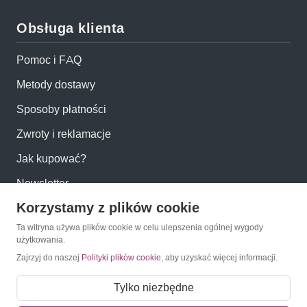
Obsługa klienta
Pomoc i FAQ
Metody dostawy
Sposoby płatności
Zwroty i reklamacje
Jak kupować?
Newsletter
Korzystamy z plików cookie
Konto
Ta witryna używa plików cookie w celu ulepszenia ogólnej wygody
użytkowania.
Zajrzyj do naszej
Polityki plików cookie
, aby uzyskać więcej informacji.
Moje konto
Moje zamówienia
Tylko niezbędne