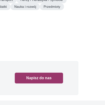
tatki
Nauka i rozwój
Przedmioty
Napisz do nas