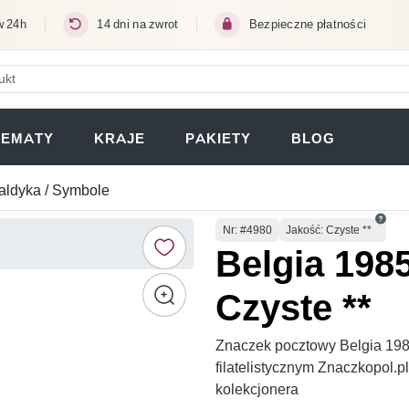
w 24h
14 dni na zwrot
Bezpieczne płatności
ERA SIĘ W NOWEJ KARCIE)
TEMATY
KRAJE
PAKIETY
BLOG
aldyka / Symbole
Numer
Nr
: #4980
Jakość: Czyste **
Belgia 198
Czyste **
Znaczek pocztowy Belgia 198
filatelistycznym Znaczkopol.
kolekcjonera