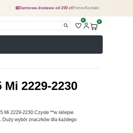
Darmowa dostawa od 200 zł
Pomoc
Kontakt
0
Liczba pozycji na liście ulubionyc
0
Produkty w koszyku:
5 Mi 2229-2230
5 Mi 2229-2230 Czyste **w sklepie
pl. Duży wybór znaczków dla każdego