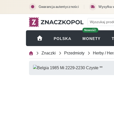
Przejdź do treści głównej
Gwarancja autentyczności
Wysyłka 
Nowość!
(OTWI
POLSKA
MONETY
Znaczki
Przedmioty
Herby / Her