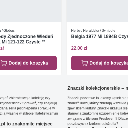
 / Globus
Herby / Heraldyka / Symbole
ody Zjednoczone Wiedeń
Belgia 1977 Mi 1894B Czys
 Mi 121-122 Czyste **
zł
22,00 zł
Dodaj do koszyka
Dodaj do koszyk
Znaczki kolekcjonerskie – ni
ąłeś zbierać swoją kolekcję czy
Znaczki pocztowe to łakomy kąsek nie t
kcjonerskich? Sprawdź, czy znajdują
znaleźć ludzi, którzy zbierają wszelkie
dana seria jest niepełna i brakuje w
zjawiskiem kultury. Znaczki ukazują się
ją właśnie w sklepie filatelistycznym
stanowią znakomite uzupełnienie kolek
związane z Elvisem Presleyem? Dlacze
pl to znakomite miejsce
pocztowych z królem rock&rolla?