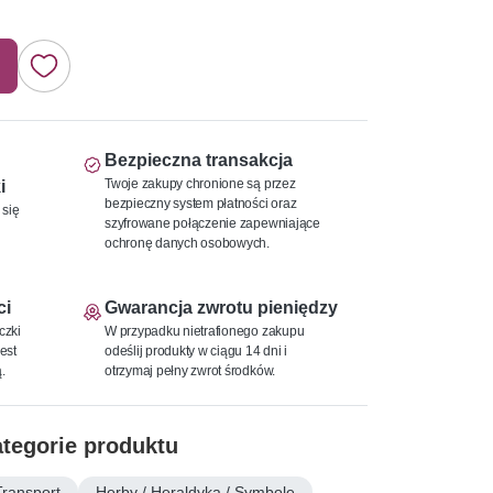
Bezpieczna transakcja
Twoje zakupy chronione są przez
i
bezpieczny system płatności oraz
 się
szyfrowane połączenie zapewniające
ochronę danych osobowych.
ci
Gwarancja zwrotu pieniędzy
czki
W przypadku nietrafionego zakupu
est
odeślij produkty w ciągu 14 dni i
.
otrzymaj pełny zwrot środków.
tegorie produktu
Transport
Herby / Heraldyka / Symbole