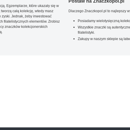
Postaw na Znaczkopol.pl
ją. Egzemplarze, które ukazały się w
t tworzą całą kolekcję, wtedy masz
Dlaczego Znaczkopol.pl to najlepszy 
 zyski. Jednak, żeby inwestować
Posiadamy wielotysięczną kolekc
 filatelistycznych elementów. Zrobisz
ięcy znaczków kolekcjonerskich
Wszystkie znaczki są autentyczne
ą.
filatelistyki.
Zakupy w naszym sklepie są łatw