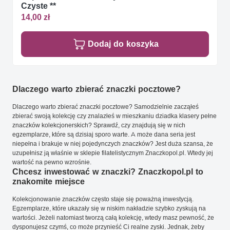
Czyste **
14,00 zł
Dodaj do koszyka
Dlaczego warto zbierać znaczki pocztowe?
Dlaczego warto zbierać znaczki pocztowe? Samodzielnie zacząłeś
zbierać swoją kolekcję czy znalazłeś w mieszkaniu dziadka klasery pełne
znaczków kolekcjonerskich? Sprawdź, czy znajdują się w nich
egzemplarze, które są dzisiaj sporo warte. A może dana seria jest
niepełna i brakuje w niej pojedynczych znaczków? Jest duża szansa, że
uzupełnisz ją właśnie w sklepie filatelistycznym Znaczkopol.pl. Wtedy jej
wartość na pewno wzrośnie.
Chcesz inwestować w znaczki? Znaczkopol.pl to
znakomite miejsce
Kolekcjonowanie znaczków często staje się poważną inwestycją.
Egzemplarze, które ukazały się w niskim nakładzie szybko zyskują na
wartości. Jeżeli natomiast tworzą całą kolekcję, wtedy masz pewność, że
dysponujesz czymś, co może przynieść Ci realne zyski. Jednak, żeby