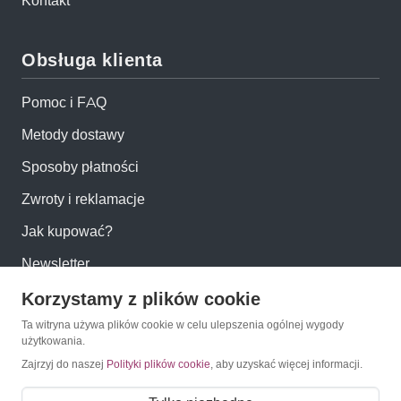
Kontakt
Obsługa klienta
Pomoc i FAQ
Metody dostawy
Sposoby płatności
Zwroty i reklamacje
Jak kupować?
Newsletter
Korzystamy z plików cookie
Konto
Ta witryna używa plików cookie w celu ulepszenia ogólnej wygody
użytkowania.
Moje konto
Zajrzyj do naszej
Polityki plików cookie
, aby uzyskać więcej informacji.
Moje zamówienia