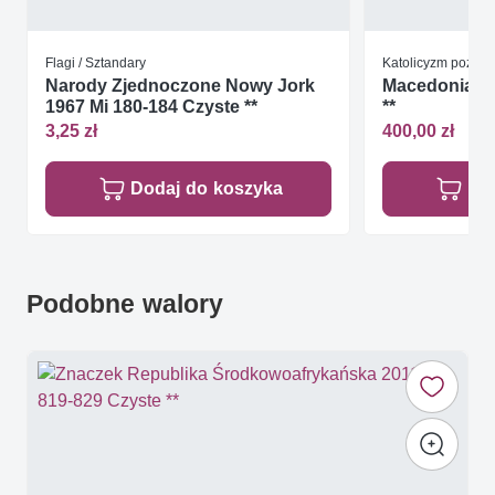
Flagi / Sztandary
Katolicyzm pozost
Narody Zjednoczone Nowy Jork
Macedonia 19
1967 Mi 180-184 Czyste **
**
3,25 zł
400,00 zł
Dodaj do koszyka
Do
Podobne walory