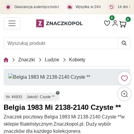
Przejdź do treści głównej
Gwarancja autentyczności
Wysyłka w 24h
14 dni na
0
Liczba pozycji 
0
Pro
Znaczki
Ludzie
Kobiety
Numer
Nr
: #4933
Jakość: Czyste **
Belgia 1983 Mi 2138-2140 Czyste **
Znaczek pocztowy Belgia 1983 Mi 2138-2140 Czyste **w
sklepie filatelistycznym Znaczkopol.pl. Duży wybór
znaczków dla każdego kolekcjonera