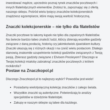
inwestować mądrze, uprzednio poznaj rynek znaczków pocztowych i
innych filatelistycznych elementów. Zrobisz to, zapoznając się z ofertą
naszego sklepu. Pośród wielu tysięcy znaczków kolekcjonerskich
znajdziesz egzemplarze, które mają swoją wartość historyczną.
Znaczki kolekcjonerskie – nie tylko dla filatelistów
Znaczki pocztowe to łakomy kąsek nie tylko dla zapalonych filatelistów.
Na świecie bardzo łatwo znaleźć ludzi, którzy zbierają wszelkie gadżety
związane z daną postacią, historią czy jakimkolwiek zjawiskiem kultury.
Znaczki ukazują się z różnych okazji i na cześć wielu postaciom. Dlatego
stanowią znakomite uzupełnienie kolekcji gadżetów związanych z Twoją
pasją. Zbierasz gadżety związane z Elvisem Presleyem? Dlaczego w
Twojej kolekcji miałoby zabraknąć znaczków pocztowych z królem
rock&rolla?
Postaw na Znaczkopol.pl
Dlaczego Znaczkopol.pl to najlepszy wybór? Powodów jest wiele!
Posiadamy wielotysięczną kolekcję znaczków z całego świata.
Wszystkie znaczki są autentyczne. Potwierdzają to analizy
specjalistów w dziedzinie filatelistyki.
Zakupy w naszym sklepie są łatwe dla każdego.