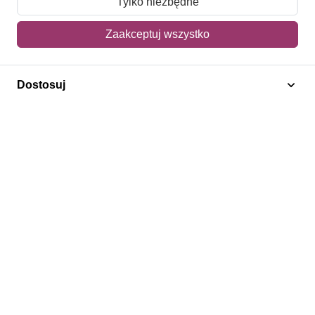
Tylko niezbędne
Mój koszyk
Zaakceptuj wszystko
Adres dostawy
Dostosuj
Polecamy
Znaczki Konie
Znaczki Politycy
Znaczki Żaglowce
Znaczki Kolarstwo
Znaczki Boże Narodzenie
Regulamin
Prywatność
Bezpieczeństwo