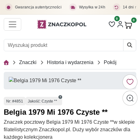
Przejdź do treści głównej
Gwarancja autentyczności
Wysyłka w 24h
14 dni na
0
Liczba pozycji 
0
Pro
Znaczki
Historia i wydarzenia
Pokój
Numer
Nr
: #4851
Jakość: Czyste **
Belgia 1979 Mi 1976 Czyste **
Znaczek pocztowy Belgia 1979 Mi 1976 Czyste **w sklepie
filatelistycznym Znaczkopol.pl. Duży wybór znaczków dla
każdego kolekcjonera