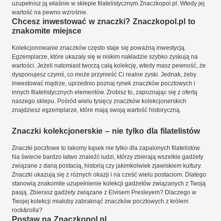
uzupełnisz ją właśnie w sklepie filatelistycznym Znaczkopol.pl. Wtedy jej
wartość na pewno wzrośnie.
Chcesz inwestować w znaczki? Znaczkopol.pl to
znakomite miejsce
Kolekcjonowanie znaczków często staje się poważną inwestycją.
Egzemplarze, które ukazały się w niskim nakładzie szybko zyskują na
wartości. Jeżeli natomiast tworzą całą kolekcję, wtedy masz pewność, że
dysponujesz czymś, co może przynieść Ci realne zyski. Jednak, żeby
inwestować mądrze, uprzednio poznaj rynek znaczków pocztowych i
innych filatelistycznych elementów. Zrobisz to, zapoznając się z ofertą
naszego sklepu. Pośród wielu tysięcy znaczków kolekcjonerskich
znajdziesz egzemplarze, które mają swoją wartość historyczną.
Znaczki kolekcjonerskie – nie tylko dla filatelistów
Znaczki pocztowe to łakomy kąsek nie tylko dla zapalonych filatelistów.
Na świecie bardzo łatwo znaleźć ludzi, którzy zbierają wszelkie gadżety
związane z daną postacią, historią czy jakimkolwiek zjawiskiem kultury.
Znaczki ukazują się z różnych okazji i na cześć wielu postaciom. Dlatego
stanowią znakomite uzupełnienie kolekcji gadżetów związanych z Twoją
pasją. Zbierasz gadżety związane z Elvisem Presleyem? Dlaczego w
Twojej kolekcji miałoby zabraknąć znaczków pocztowych z królem
rock&rolla?
Postaw na Znaczkopol.pl