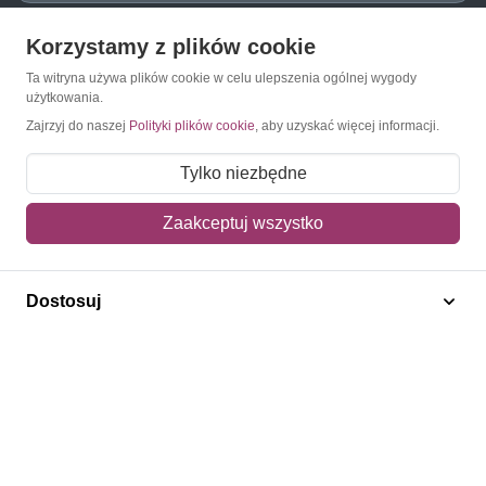
Korzystamy z plików cookie
O Znaczkopol.pl
Ta witryna używa plików cookie w celu ulepszenia ogólnej wygody
użytkowania.
O nas
Zajrzyj do naszej
Polityki plików cookie
, aby uzyskać więcej informacji.
Blog
Tylko niezbędne
Regulamin
Zaakceptuj wszystko
Polityka prywatności
Mapa strony
Dostosuj
Kontakt
Obsługa klienta
Pomoc i FAQ
Metody dostawy