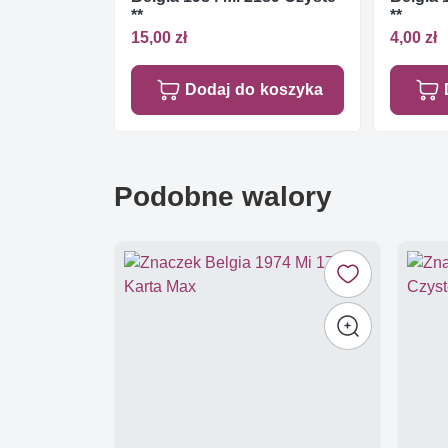
**
**
15,00 zł
4,00 zł
Dodaj do koszyka
Podobne walory