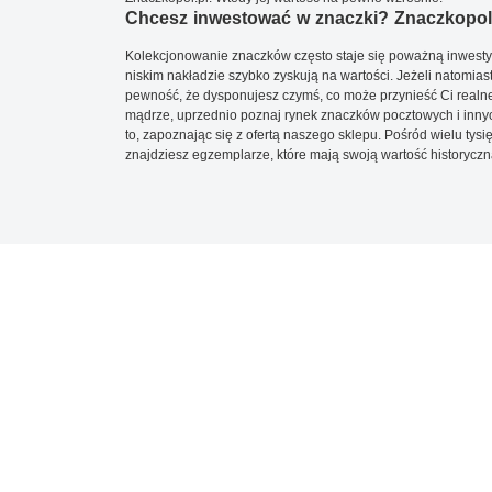
Chcesz inwestować w znaczki? Znaczkopol.
Kolekcjonowanie znaczków często staje się poważną inwestyc
niskim nakładzie szybko zyskują na wartości. Jeżeli natomias
pewność, że dysponujesz czymś, co może przynieść Ci realne
mądrze, uprzednio poznaj rynek znaczków pocztowych i innych
to, zapoznając się z ofertą naszego sklepu. Pośród wielu tys
znajdziesz egzemplarze, które mają swoją wartość historyczn