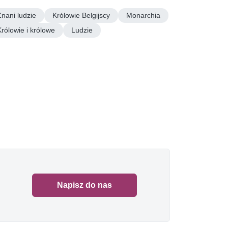
Znani ludzie
Królowie Belgijscy
Monarchia
Królowie i królowe
Ludzie
Napisz do nas