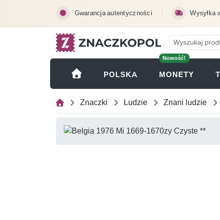
Przejdź do treści głównej
Gwarancja autentyczności
Wysyłka 
Nowość!
(OTWI
POLSKA
MONETY
Znaczki
Ludzie
Znani ludzie