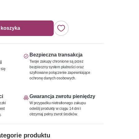
 koszyka
Bezpieczna transakcja
Twoje zakupy chronione są przez
i
bezpieczny system płatności oraz
 się
szyfrowane połączenie zapewniające
ochronę danych osobowych.
ci
Gwarancja zwrotu pieniędzy
czki
W przypadku nietrafionego zakupu
est
odeślij produkty w ciągu 14 dni i
.
otrzymaj pełny zwrot środków.
tegorie produktu