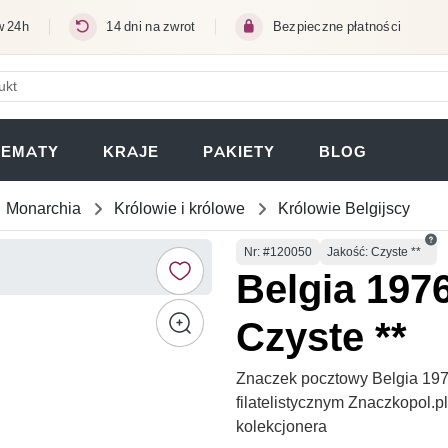
w 24h
14 dni na zwrot
Bezpieczne płatności
ERA SIĘ W NOWEJ KARCIE)
TEMATY
KRAJE
PAKIETY
BLOG
Monarchia
Królowie i królowe
Królowie Belgijscy
Numer
Nr
: #120050
Jakość: Czyste **
Belgia 197
Czyste **
Znaczek pocztowy Belgia 197
filatelistycznym Znaczkopol.
kolekcjonera