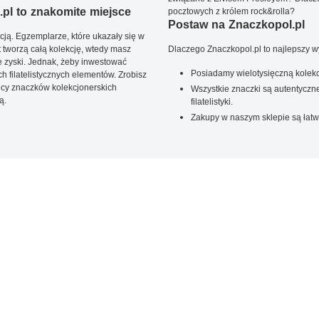
pl to znakomite miejsce
pocztowych z królem rock&rolla?
Postaw na Znaczkopol.pl
ją. Egzemplarze, które ukazały się w
t tworzą całą kolekcję, wtedy masz
Dlaczego Znaczkopol.pl to najlepszy 
 zyski. Jednak, żeby inwestować
Posiadamy wielotysięczną kolekc
 filatelistycznych elementów. Zrobisz
ięcy znaczków kolekcjonerskich
Wszystkie znaczki są autentyczne
ą.
filatelistyki.
Zakupy w naszym sklepie są łatw