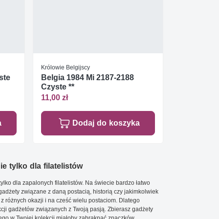
Królowie Belgijscy
ste
Belgia 1984 Mi 2187-2188
Czyste **
11,00 zł
a
Dodaj do koszyka
e tylko dla filatelistów
ylko dla zapalonych filatelistów. Na świecie bardzo łatwo
 gadżety związane z daną postacią, historią czy jakimkolwiek
 z różnych okazji i na cześć wielu postaciom. Dlatego
cji gadżetów związanych z Twoją pasją. Zbierasz gadżety
go w Twojej kolekcji miałoby zabraknąć znaczków