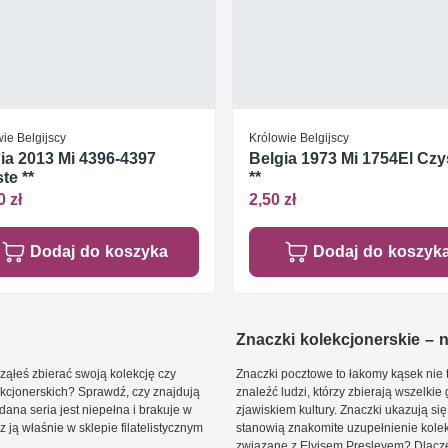
ie Belgijscy
Królowie Belgijscy
ia 2013 Mi 4396-4397
Belgia 1973 Mi 1754El Czy
te **
**
0 zł
2,50 zł
Dodaj do koszyka
Dodaj do koszyk
Znaczki kolekcjonerskie – ni
ąłeś zbierać swoją kolekcję czy
Znaczki pocztowe to łakomy kąsek nie t
kcjonerskich? Sprawdź, czy znajdują
znaleźć ludzi, którzy zbierają wszelkie
dana seria jest niepełna i brakuje w
zjawiskiem kultury. Znaczki ukazują się
ją właśnie w sklepie filatelistycznym
stanowią znakomite uzupełnienie kolek
związane z Elvisem Presleyem? Dlacze