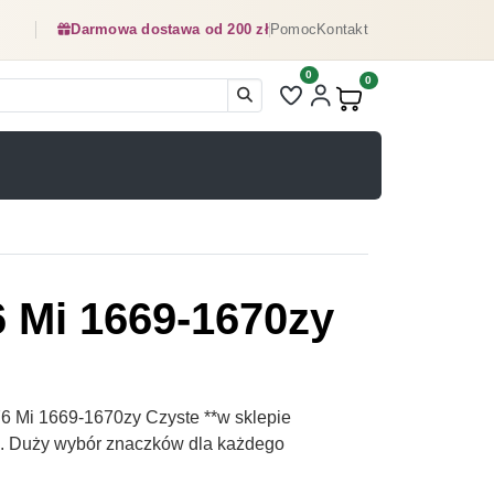
Darmowa dostawa od 200 zł
Pomoc
Kontakt
0
Liczba pozycji na liście ulubionyc
0
Produkty w koszyku:
6 Mi 1669-1670zy
6 Mi 1669-1670zy Czyste **w sklepie
pl. Duży wybór znaczków dla każdego