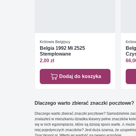
Królowie Belgijscy
Królow
Belgia 1992 Mi 2525
Belg
Stemplowane
Czys
2,00 zł
66,0
Dodaj do koszyka
Dlaczego warto zbierać znaczki pocztowe?
Dlaczego warto zbierać znaczki pocztowe? Samodzielnie zacz
znalazłeś w mieszkaniu dziadka klasery pełne znaczków kole
się w nich egzemplarze, które są dzisiaj sporo warte. A może 
niej pojedynczych znaczków? Jest duża szansa, że uzupełnisz 
Znaczkopol.pl. Wtedy jej wartość na pewno wzrośnie.