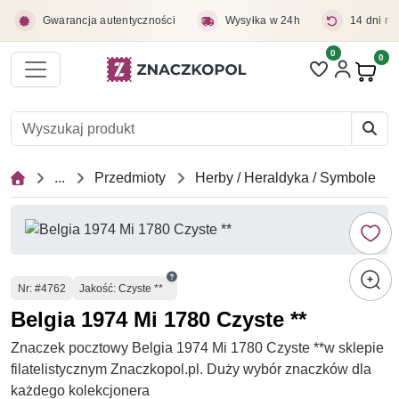
Przejdź do treści głównej
Gwarancja autentyczności
Wysyłka w 24h
14 dni na
0
Liczba pozycji 
0
Pro
...
Przedmioty
Herby / Heraldyka / Symbole
Numer
Nr
: #4762
Jakość: Czyste **
Belgia 1974 Mi 1780 Czyste **
Znaczek pocztowy Belgia 1974 Mi 1780 Czyste **w sklepie
filatelistycznym Znaczkopol.pl. Duży wybór znaczków dla
każdego kolekcjonera