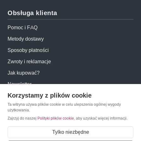
Obsługa klienta
Pomoc i FAQ
Metody dostawy
Sposoby płatności
Zwroty i reklamacje
Jak kupować?
Newsletter
Korzystamy z plików cookie
Konto
Ta witryna używa plików cookie w celu ulepszenia ogólnej wygody
użytkowania.
Zajrzyj do naszej
Polityki plików cookie
, aby uzyskać więcej informacji.
Moje konto
Moje zamówienia
Tylko niezbędne