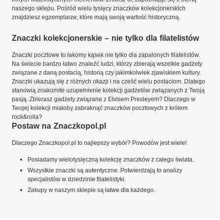
naszego sklepu. Pośród wielu tysięcy znaczków kolekcjonerskich
znajdziesz egzemplarze, które mają swoją wartość historyczną.
Znaczki kolekcjonerskie – nie tylko dla filatelistów
Znaczki pocztowe to łakomy kąsek nie tylko dla zapalonych filatelistów.
Na świecie bardzo łatwo znaleźć ludzi, którzy zbierają wszelkie gadżety
związane z daną postacią, historią czy jakimkolwiek zjawiskiem kultury.
Znaczki ukazują się z różnych okazji i na cześć wielu postaciom. Dlatego
stanowią znakomite uzupełnienie kolekcji gadżetów związanych z Twoją
pasją. Zbierasz gadżety związane z Elvisem Presleyem? Dlaczego w
Twojej kolekcji miałoby zabraknąć znaczków pocztowych z królem
rock&rolla?
Postaw na Znaczkopol.pl
Dlaczego Znaczkopol.pl to najlepszy wybór? Powodów jest wiele!
Posiadamy wielotysięczną kolekcję znaczków z całego świata.
Wszystkie znaczki są autentyczne. Potwierdzają to analizy
specjalistów w dziedzinie filatelistyki.
Zakupy w naszym sklepie są łatwe dla każdego.