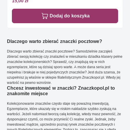
15,00 zł
Dodaj do koszyka
Dlaczego warto zbierać znaczki pocztowe?
Dlaczego warto zbierać znaczki pocztowe? Samodzielnie zacząłeś
zbierać swoją kolekcję czy znalazłeś w mieszkaniu dziadka klasery pełne
znaczków kolekcjonerskich? Sprawdź, czy znajdują się w nich
egzemplarze, które są dzisiaj sporo warte. A może dana seria jest
niepełna i brakuje w niej pojedynczych znaczków? Jest duża szansa, że
uzupełnisz ją właśnie w sklepie filatelistycznym Znaczkopol.pl. Wtedy jej
wartość na pewno wzrośnie.
Chcesz inwestować w znaczki? Znaczkopol.pl to
znakomite miejsce
Kolekcjonowanie znaczków często staje się poważną inwestycją.
Egzemplarze, które ukazały się w niskim nakładzie szybko zyskują na
wartości. Jeżeli natomiast tworzą całą kolekcję, wtedy masz pewność, że
dysponujesz czymś, co może przynieść Ci realne zyski. Jednak, żeby
inwestować mądrze, uprzednio poznaj rynek znaczków pocztowych i
innych filatelistycznych elementów. Zrobisz to, zapoznając się z ofertą