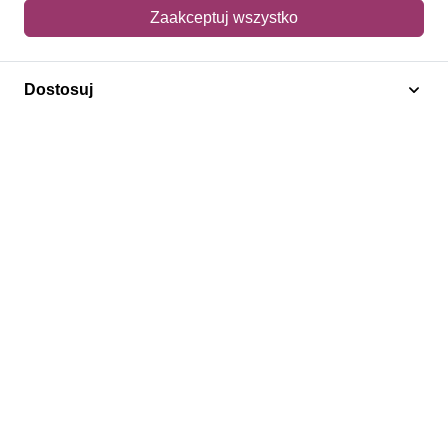
Mój koszyk
Zaakceptuj wszystko
Adres dostawy
Dostosuj
Polecamy
Znaczki Konie
Znaczki Politycy
Znaczki Żaglowce
Znaczki Kwiaty
Znaczki Boże Narodzenie
Regulamin
Prywatność
Bezpieczeństwo
2026 © SlimAD All Rights Reserved.