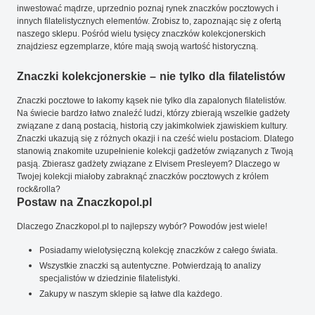
inwestować mądrze, uprzednio poznaj rynek znaczków pocztowych i
innych filatelistycznych elementów. Zrobisz to, zapoznając się z ofertą
naszego sklepu. Pośród wielu tysięcy znaczków kolekcjonerskich
znajdziesz egzemplarze, które mają swoją wartość historyczną.
Znaczki kolekcjonerskie – nie tylko dla filatelistów
Znaczki pocztowe to łakomy kąsek nie tylko dla zapalonych filatelistów.
Na świecie bardzo łatwo znaleźć ludzi, którzy zbierają wszelkie gadżety
związane z daną postacią, historią czy jakimkolwiek zjawiskiem kultury.
Znaczki ukazują się z różnych okazji i na cześć wielu postaciom. Dlatego
stanowią znakomite uzupełnienie kolekcji gadżetów związanych z Twoją
pasją. Zbierasz gadżety związane z Elvisem Presleyem? Dlaczego w
Twojej kolekcji miałoby zabraknąć znaczków pocztowych z królem
rock&rolla?
Postaw na Znaczkopol.pl
Dlaczego Znaczkopol.pl to najlepszy wybór? Powodów jest wiele!
Posiadamy wielotysięczną kolekcję znaczków z całego świata.
Wszystkie znaczki są autentyczne. Potwierdzają to analizy
specjalistów w dziedzinie filatelistyki.
Zakupy w naszym sklepie są łatwe dla każdego.