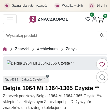
Przejdź do treści głównej
Gwarancja autentyczności
Wysyłka w 24h
14 dni na
0
Liczba pozycji 
0
Pro
Znaczki
Architektura
Zabytki
Numer
Nr
: #4389
Jakość: Czyste **
Belgia 1964 Mi 1364-1365 Czyste **
Znaczek pocztowy Belgia 1964 Mi 1364-1365 Czyste **w
sklepie filatelistycznym Znaczkopol.pl. Duży wybór
znaczków dla każdego kolekcjonera