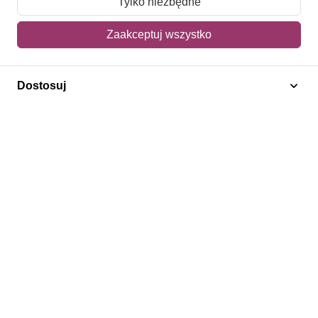
Tylko niezbędne
Mój koszyk
Zaakceptuj wszystko
Adres dostawy
Dostosuj
Polecamy
Znaczki Konie
Znaczki Politycy
Znaczki Żaglowce
Znaczki Kwiaty
Znaczki Herby / Heraldyka / Symbole
Regulamin
Prywatność
Bezpieczeństwo