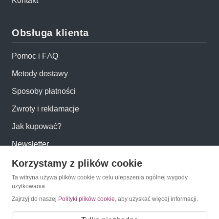
Kontakt
Obsługa klienta
Pomoc i FAQ
Metody dostawy
Sposoby płatności
Zwroty i reklamacje
Jak kupować?
Newsletter
Korzystamy z plików cookie
Konto
Ta witryna używa plików cookie w celu ulepszenia ogólnej wygody
użytkowania.
Moje konto
Zajrzyj do naszej
Polityki plików cookie
, aby uzyskać więcej informacji.
Moje zamówienia