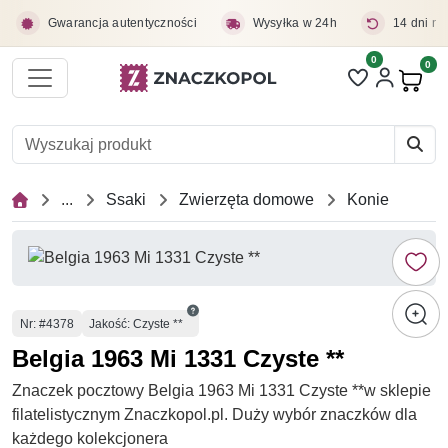
Przejdź do treści głównej
Gwarancja autentyczności
Wysyłka w 24h
14 dni na
0
Liczba pozycji 
0
Pro
...
Ssaki
Zwierzęta domowe
Konie
Numer
Nr
: #4378
Jakość: Czyste **
Belgia 1963 Mi 1331 Czyste **
Znaczek pocztowy Belgia 1963 Mi 1331 Czyste **w sklepie
filatelistycznym Znaczkopol.pl. Duży wybór znaczków dla
każdego kolekcjonera