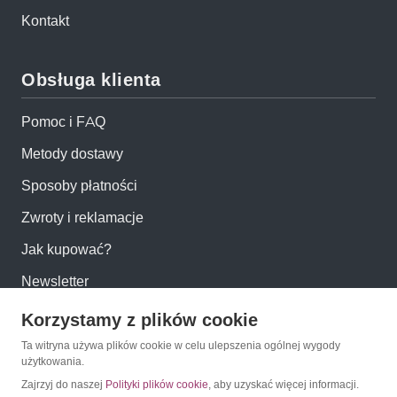
Kontakt
Obsługa klienta
Pomoc i FAQ
Metody dostawy
Sposoby płatności
Zwroty i reklamacje
Jak kupować?
Newsletter
Korzystamy z plików cookie
Konto
Ta witryna używa plików cookie w celu ulepszenia ogólnej wygody
użytkowania.
Moje konto
Zajrzyj do naszej
Polityki plików cookie
, aby uzyskać więcej informacji.