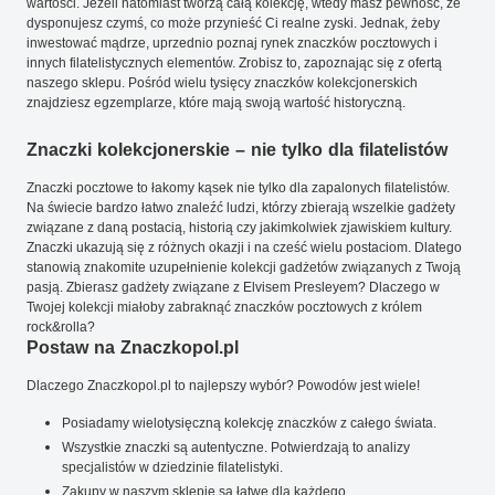
wartości. Jeżeli natomiast tworzą całą kolekcję, wtedy masz pewność, że
dysponujesz czymś, co może przynieść Ci realne zyski. Jednak, żeby
inwestować mądrze, uprzednio poznaj rynek znaczków pocztowych i
innych filatelistycznych elementów. Zrobisz to, zapoznając się z ofertą
naszego sklepu. Pośród wielu tysięcy znaczków kolekcjonerskich
znajdziesz egzemplarze, które mają swoją wartość historyczną.
Znaczki kolekcjonerskie – nie tylko dla filatelistów
Znaczki pocztowe to łakomy kąsek nie tylko dla zapalonych filatelistów.
Na świecie bardzo łatwo znaleźć ludzi, którzy zbierają wszelkie gadżety
związane z daną postacią, historią czy jakimkolwiek zjawiskiem kultury.
Znaczki ukazują się z różnych okazji i na cześć wielu postaciom. Dlatego
stanowią znakomite uzupełnienie kolekcji gadżetów związanych z Twoją
pasją. Zbierasz gadżety związane z Elvisem Presleyem? Dlaczego w
Twojej kolekcji miałoby zabraknąć znaczków pocztowych z królem
rock&rolla?
Postaw na Znaczkopol.pl
Dlaczego Znaczkopol.pl to najlepszy wybór? Powodów jest wiele!
Posiadamy wielotysięczną kolekcję znaczków z całego świata.
Wszystkie znaczki są autentyczne. Potwierdzają to analizy
specjalistów w dziedzinie filatelistyki.
Zakupy w naszym sklepie są łatwe dla każdego.