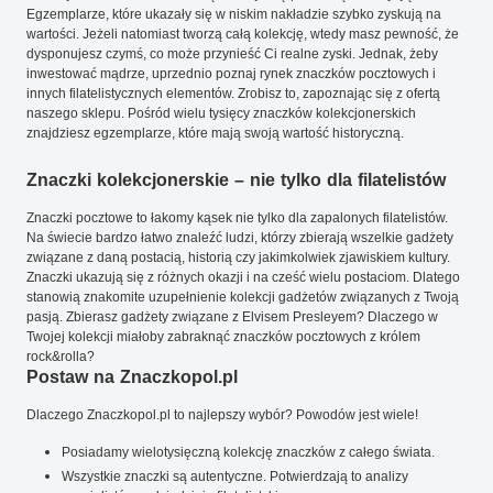
Egzemplarze, które ukazały się w niskim nakładzie szybko zyskują na
wartości. Jeżeli natomiast tworzą całą kolekcję, wtedy masz pewność, że
dysponujesz czymś, co może przynieść Ci realne zyski. Jednak, żeby
inwestować mądrze, uprzednio poznaj rynek znaczków pocztowych i
innych filatelistycznych elementów. Zrobisz to, zapoznając się z ofertą
naszego sklepu. Pośród wielu tysięcy znaczków kolekcjonerskich
znajdziesz egzemplarze, które mają swoją wartość historyczną.
Znaczki kolekcjonerskie – nie tylko dla filatelistów
Znaczki pocztowe to łakomy kąsek nie tylko dla zapalonych filatelistów.
Na świecie bardzo łatwo znaleźć ludzi, którzy zbierają wszelkie gadżety
związane z daną postacią, historią czy jakimkolwiek zjawiskiem kultury.
Znaczki ukazują się z różnych okazji i na cześć wielu postaciom. Dlatego
stanowią znakomite uzupełnienie kolekcji gadżetów związanych z Twoją
pasją. Zbierasz gadżety związane z Elvisem Presleyem? Dlaczego w
Twojej kolekcji miałoby zabraknąć znaczków pocztowych z królem
rock&rolla?
Postaw na Znaczkopol.pl
Dlaczego Znaczkopol.pl to najlepszy wybór? Powodów jest wiele!
Posiadamy wielotysięczną kolekcję znaczków z całego świata.
Wszystkie znaczki są autentyczne. Potwierdzają to analizy