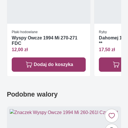
Ptaki hodowlane
Ryby
Wyspy Owcze 1994 Mi 270-271
Dahomej 1965
FDC
**
12,00 zł
17,50 zł
Dodaj do koszyka
Do
Podobne walory