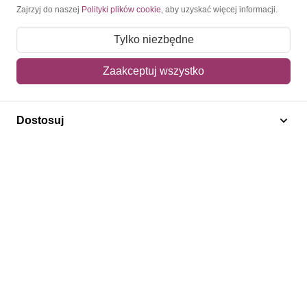
Moje konto
Zajrzyj do naszej
Polityki plików cookie
, aby uzyskać więcej informacji.
Moje zamówienia
Tylko niezbędne
Mój koszyk
Zaakceptuj wszystko
Adres dostawy
Dostosuj
Polecamy
Znaczki Konie
Znaczki Politycy
Znaczki Żaglowce
Znaczki Kolarstwo
Znaczki Boże Narodzenie