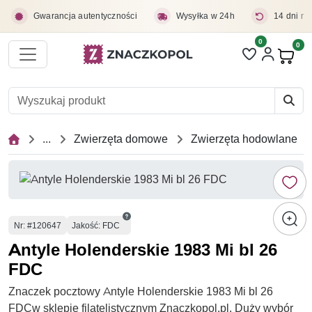
Przejdź do treści głównej
Gwarancja autentyczności
Wysyłka w 24h
14 dni na
0
Liczba pozycji 
0
Pro
...
Zwierzęta domowe
Zwierzęta hodowlane
Numer
Nr
: #120647
Jakość: FDC
Antyle Holenderskie 1983 Mi bl 26
FDC
Znaczek pocztowy Antyle Holenderskie 1983 Mi bl 26
FDCw sklepie filatelistycznym Znaczkopol.pl. Duży wybór