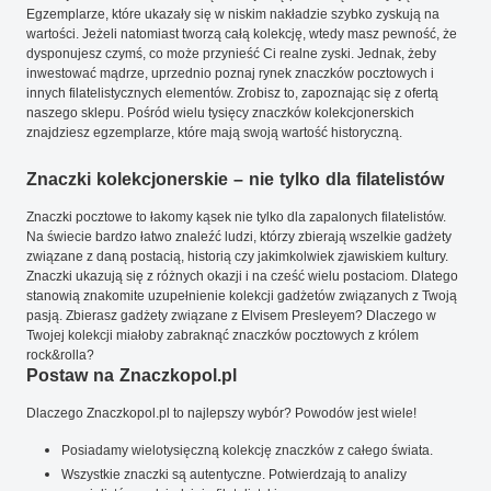
Egzemplarze, które ukazały się w niskim nakładzie szybko zyskują na
wartości. Jeżeli natomiast tworzą całą kolekcję, wtedy masz pewność, że
dysponujesz czymś, co może przynieść Ci realne zyski. Jednak, żeby
inwestować mądrze, uprzednio poznaj rynek znaczków pocztowych i
innych filatelistycznych elementów. Zrobisz to, zapoznając się z ofertą
naszego sklepu. Pośród wielu tysięcy znaczków kolekcjonerskich
znajdziesz egzemplarze, które mają swoją wartość historyczną.
Znaczki kolekcjonerskie – nie tylko dla filatelistów
Znaczki pocztowe to łakomy kąsek nie tylko dla zapalonych filatelistów.
Na świecie bardzo łatwo znaleźć ludzi, którzy zbierają wszelkie gadżety
związane z daną postacią, historią czy jakimkolwiek zjawiskiem kultury.
Znaczki ukazują się z różnych okazji i na cześć wielu postaciom. Dlatego
stanowią znakomite uzupełnienie kolekcji gadżetów związanych z Twoją
pasją. Zbierasz gadżety związane z Elvisem Presleyem? Dlaczego w
Twojej kolekcji miałoby zabraknąć znaczków pocztowych z królem
rock&rolla?
Postaw na Znaczkopol.pl
Dlaczego Znaczkopol.pl to najlepszy wybór? Powodów jest wiele!
Posiadamy wielotysięczną kolekcję znaczków z całego świata.
Wszystkie znaczki są autentyczne. Potwierdzają to analizy