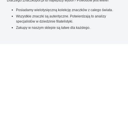
Dlaczego Znaczkopol.pl to najlepszy wybór? Powodów jest wiele!
Posiadamy wielotysięczną kolekcję znaczków z całego świata.
Wszystkie znaczki są autentyczne. Potwierdzają to analizy
specjalistów w dziedzinie filatelistyki.
Zakupy w naszym sklepie są łatwe dla każdego.