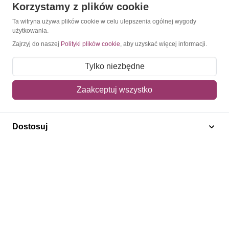
Korzystamy z plików cookie
O Znaczkopol.pl
Ta witryna używa plików cookie w celu ulepszenia ogólnej wygody
użytkowania.
O nas
Zajrzyj do naszej
Polityki plików cookie
, aby uzyskać więcej informacji.
Blog
Tylko niezbędne
Regulamin
Zaakceptuj wszystko
Polityka prywatności
Mapa strony
Dostosuj
Kontakt
Obsługa klienta
Pomoc i FAQ
Metody dostawy