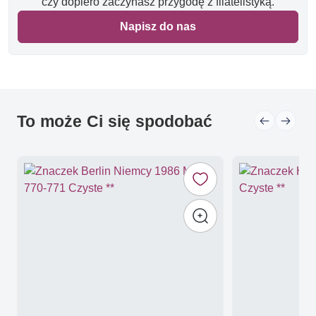
czy dopiero zaczynasz przygodę z filatelistyką.
Napisz do nas
To może Ci się spodobać