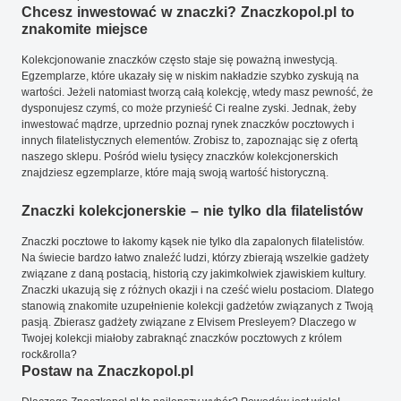
Chcesz inwestować w znaczki? Znaczkopol.pl to
znakomite miejsce
Kolekcjonowanie znaczków często staje się poważną inwestycją.
Egzemplarze, które ukazały się w niskim nakładzie szybko zyskują na
wartości. Jeżeli natomiast tworzą całą kolekcję, wtedy masz pewność, że
dysponujesz czymś, co może przynieść Ci realne zyski. Jednak, żeby
inwestować mądrze, uprzednio poznaj rynek znaczków pocztowych i
innych filatelistycznych elementów. Zrobisz to, zapoznając się z ofertą
naszego sklepu. Pośród wielu tysięcy znaczków kolekcjonerskich
znajdziesz egzemplarze, które mają swoją wartość historyczną.
Znaczki kolekcjonerskie – nie tylko dla filatelistów
Znaczki pocztowe to łakomy kąsek nie tylko dla zapalonych filatelistów.
Na świecie bardzo łatwo znaleźć ludzi, którzy zbierają wszelkie gadżety
związane z daną postacią, historią czy jakimkolwiek zjawiskiem kultury.
Znaczki ukazują się z różnych okazji i na cześć wielu postaciom. Dlatego
stanowią znakomite uzupełnienie kolekcji gadżetów związanych z Twoją
pasją. Zbierasz gadżety związane z Elvisem Presleyem? Dlaczego w
Twojej kolekcji miałoby zabraknąć znaczków pocztowych z królem
rock&rolla?
Postaw na Znaczkopol.pl