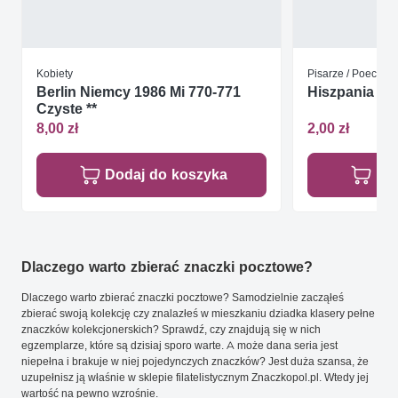
Kobiety
Pisarze / Poeci
Berlin Niemcy 1986 Mi 770-771
Hiszpania 198
Czyste **
8,00 zł
2,00 zł
Dodaj do koszyka
Do
Dlaczego warto zbierać znaczki pocztowe?
Dlaczego warto zbierać znaczki pocztowe? Samodzielnie zacząłeś
zbierać swoją kolekcję czy znalazłeś w mieszkaniu dziadka klasery pełne
znaczków kolekcjonerskich? Sprawdź, czy znajdują się w nich
egzemplarze, które są dzisiaj sporo warte. A może dana seria jest
niepełna i brakuje w niej pojedynczych znaczków? Jest duża szansa, że
uzupełnisz ją właśnie w sklepie filatelistycznym Znaczkopol.pl. Wtedy jej
wartość na pewno wzrośnie.