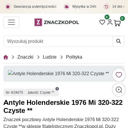
Przejdź do treści głównej
Gwarancja autentyczności
Wysyłka w 24h
14 dni na
0
Liczba pozycji 
0
Pro
Znaczki
Ludzie
Polityka
Numer
Nr
: #19075
Jakość: Czyste **
Antyle Holenderskie 1976 Mi 320-322
Czyste **
Znaczek pocztowy Antyle Holenderskie 1976 Mi 320-322
Czyste **w sklepie filatelistycznym Znaczkopol.pl. Duży