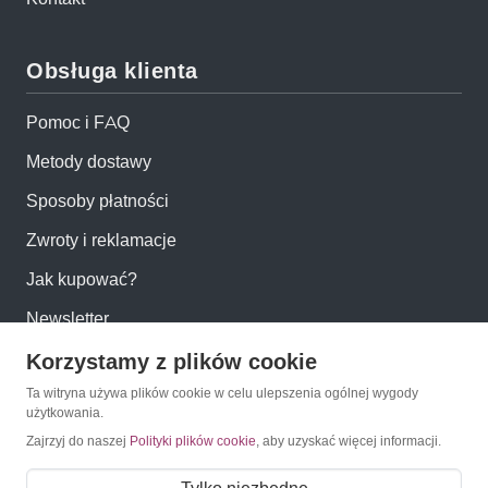
Obsługa klienta
Pomoc i FAQ
Metody dostawy
Sposoby płatności
Zwroty i reklamacje
Jak kupować?
Newsletter
Korzystamy z plików cookie
Konto
Ta witryna używa plików cookie w celu ulepszenia ogólnej wygody
użytkowania.
Moje konto
Zajrzyj do naszej
Polityki plików cookie
, aby uzyskać więcej informacji.
Moje zamówienia