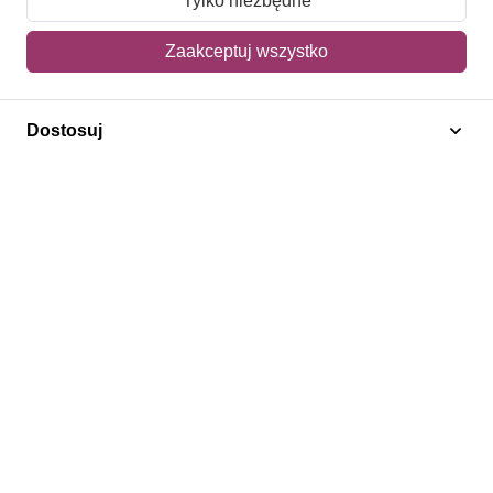
Tylko niezbędne
Mój koszyk
Zaakceptuj wszystko
Adres dostawy
Dostosuj
Polecamy
Znaczki Konie
Znaczki Politycy
Znaczki Żaglowce
Znaczki Kolarstwo
Znaczki Boże Narodzenie
Regulamin
Prywatność
Bezpieczeństwo