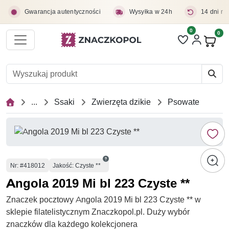
Przejdź do treści głównej
Gwarancja autentyczności
Wysyłka w 24h
14 dni na
0
Liczba pozycji 
0
Pro
...
Ssaki
Zwierzęta dzikie
Psowate
Numer
Nr
: #418012
Jakość: Czyste **
Angola 2019 Mi bl 223 Czyste **
Znaczek pocztowy Angola 2019 Mi bl 223 Czyste ** w
sklepie filatelistycznym Znaczkopol.pl. Duży wybór
znaczków dla każdego kolekcjonera