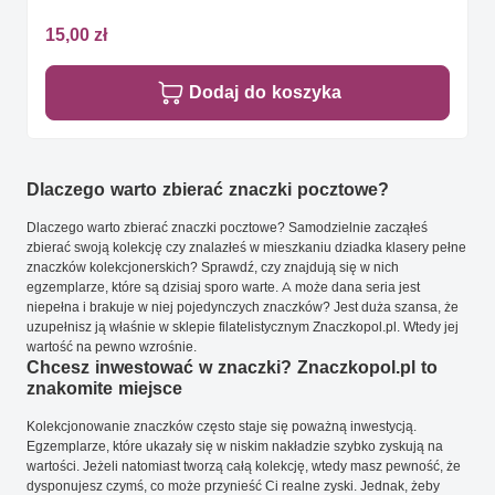
15,00 zł
Dodaj do koszyka
Dlaczego warto zbierać znaczki pocztowe?
Dlaczego warto zbierać znaczki pocztowe? Samodzielnie zacząłeś
zbierać swoją kolekcję czy znalazłeś w mieszkaniu dziadka klasery pełne
znaczków kolekcjonerskich? Sprawdź, czy znajdują się w nich
egzemplarze, które są dzisiaj sporo warte. A może dana seria jest
niepełna i brakuje w niej pojedynczych znaczków? Jest duża szansa, że
uzupełnisz ją właśnie w sklepie filatelistycznym Znaczkopol.pl. Wtedy jej
wartość na pewno wzrośnie.
Chcesz inwestować w znaczki? Znaczkopol.pl to
znakomite miejsce
Kolekcjonowanie znaczków często staje się poważną inwestycją.
Egzemplarze, które ukazały się w niskim nakładzie szybko zyskują na
wartości. Jeżeli natomiast tworzą całą kolekcję, wtedy masz pewność, że
dysponujesz czymś, co może przynieść Ci realne zyski. Jednak, żeby