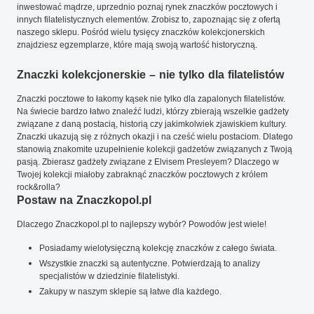
inwestować mądrze, uprzednio poznaj rynek znaczków pocztowych i
innych filatelistycznych elementów. Zrobisz to, zapoznając się z ofertą
naszego sklepu. Pośród wielu tysięcy znaczków kolekcjonerskich
znajdziesz egzemplarze, które mają swoją wartość historyczną.
Znaczki kolekcjonerskie – nie tylko dla filatelistów
Znaczki pocztowe to łakomy kąsek nie tylko dla zapalonych filatelistów.
Na świecie bardzo łatwo znaleźć ludzi, którzy zbierają wszelkie gadżety
związane z daną postacią, historią czy jakimkolwiek zjawiskiem kultury.
Znaczki ukazują się z różnych okazji i na cześć wielu postaciom. Dlatego
stanowią znakomite uzupełnienie kolekcji gadżetów związanych z Twoją
pasją. Zbierasz gadżety związane z Elvisem Presleyem? Dlaczego w
Twojej kolekcji miałoby zabraknąć znaczków pocztowych z królem
rock&rolla?
Postaw na Znaczkopol.pl
Dlaczego Znaczkopol.pl to najlepszy wybór? Powodów jest wiele!
Posiadamy wielotysięczną kolekcję znaczków z całego świata.
Wszystkie znaczki są autentyczne. Potwierdzają to analizy
specjalistów w dziedzinie filatelistyki.
Zakupy w naszym sklepie są łatwe dla każdego.