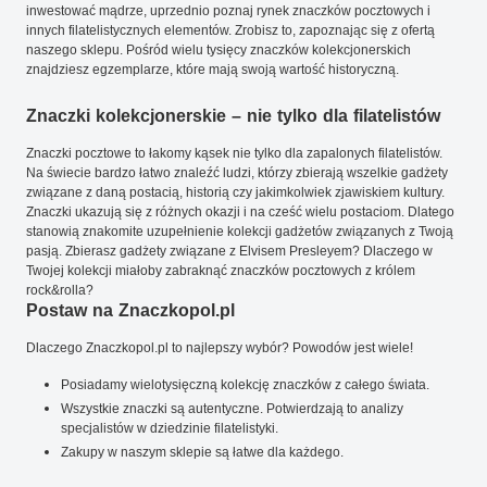
inwestować mądrze, uprzednio poznaj rynek znaczków pocztowych i
innych filatelistycznych elementów. Zrobisz to, zapoznając się z ofertą
naszego sklepu. Pośród wielu tysięcy znaczków kolekcjonerskich
znajdziesz egzemplarze, które mają swoją wartość historyczną.
Znaczki kolekcjonerskie – nie tylko dla filatelistów
Znaczki pocztowe to łakomy kąsek nie tylko dla zapalonych filatelistów.
Na świecie bardzo łatwo znaleźć ludzi, którzy zbierają wszelkie gadżety
związane z daną postacią, historią czy jakimkolwiek zjawiskiem kultury.
Znaczki ukazują się z różnych okazji i na cześć wielu postaciom. Dlatego
stanowią znakomite uzupełnienie kolekcji gadżetów związanych z Twoją
pasją. Zbierasz gadżety związane z Elvisem Presleyem? Dlaczego w
Twojej kolekcji miałoby zabraknąć znaczków pocztowych z królem
rock&rolla?
Postaw na Znaczkopol.pl
Dlaczego Znaczkopol.pl to najlepszy wybór? Powodów jest wiele!
Posiadamy wielotysięczną kolekcję znaczków z całego świata.
Wszystkie znaczki są autentyczne. Potwierdzają to analizy
specjalistów w dziedzinie filatelistyki.
Zakupy w naszym sklepie są łatwe dla każdego.