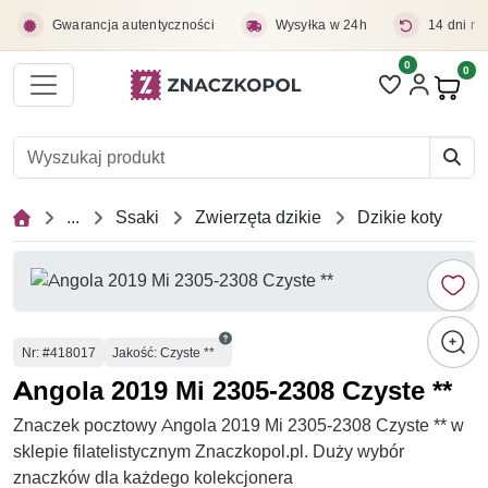
Przejdź do treści głównej
Gwarancja autentyczności
Wysyłka w 24h
14 dni na
0
Liczba pozycji 
0
Pro
...
Ssaki
Zwierzęta dzikie
Dzikie koty
Numer
Nr
: #418017
Jakość: Czyste **
Angola 2019 Mi 2305-2308 Czyste **
Znaczek pocztowy Angola 2019 Mi 2305-2308 Czyste ** w
sklepie filatelistycznym Znaczkopol.pl. Duży wybór
znaczków dla każdego kolekcjonera