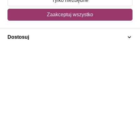
Tylko niezbędne
Mój koszyk
Zaakceptuj wszystko
Adres dostawy
Dostosuj
Polecamy
Znaczki Konie
Znaczki Politycy
Znaczki Żaglowce
Znaczki Kolarstwo
Znaczki Boże Narodzenie
Regulamin
Prywatność
Bezpieczeństwo