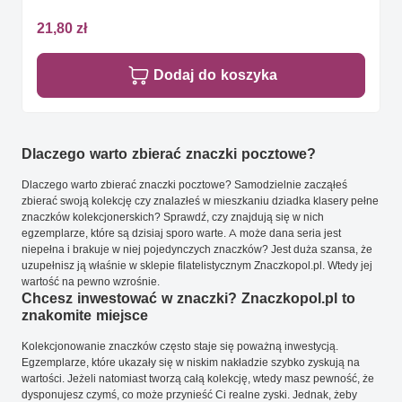
21,80 zł
Dodaj do koszyka
Dlaczego warto zbierać znaczki pocztowe?
Dlaczego warto zbierać znaczki pocztowe? Samodzielnie zacząłeś
zbierać swoją kolekcję czy znalazłeś w mieszkaniu dziadka klasery pełne
znaczków kolekcjonerskich? Sprawdź, czy znajdują się w nich
egzemplarze, które są dzisiaj sporo warte. A może dana seria jest
niepełna i brakuje w niej pojedynczych znaczków? Jest duża szansa, że
uzupełnisz ją właśnie w sklepie filatelistycznym Znaczkopol.pl. Wtedy jej
wartość na pewno wzrośnie.
Chcesz inwestować w znaczki? Znaczkopol.pl to
znakomite miejsce
Kolekcjonowanie znaczków często staje się poważną inwestycją.
Egzemplarze, które ukazały się w niskim nakładzie szybko zyskują na
wartości. Jeżeli natomiast tworzą całą kolekcję, wtedy masz pewność, że
dysponujesz czymś, co może przynieść Ci realne zyski. Jednak, żeby