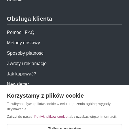
Obsługa klienta
Pomoc i FAQ
Metody dostawy
Sposoby płatności
Zwroty i reklamacje
Jak kupować?
Newsletter
Korzystamy z plików cookie
Konto
Ta witryna używa plików cookie w celu ulepszenia ogólnej wygody
użytkowania.
Moje konto
Zajrzyj do naszej
Polityki plików cookie
, aby uzyskać więcej informacji.
Moje zamówienia