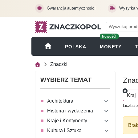
Przejdź do treści głównej
Gwarancja autentyczności
Wysyłka 
Nowość!
(OTWI
POLSKA
MONETY
Znaczki
Znac
WYBIERZ TEMAT
Kraj
Architektura
Liczba p
Historia i wydarzenia
Kraje i Kontynenty
Brak
Kultura i Sztuka