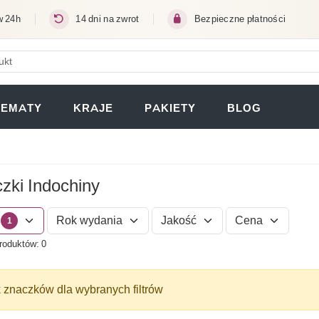
w 24h
14 dni na zwrot
Bezpieczne płatności
ERA SIĘ W NOWEJ KARCIE)
TEMATY
KRAJE
PAKIETY
BLOG
zki Indochiny
Rok wydania
Jakość
Cena
1
roduktów: 0
 znaczków dla wybranych filtrów