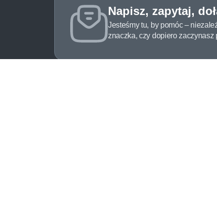
Napisz, zapytaj, do
Jesteśmy tu, by pomóc – niezale
znaczka, czy dopiero zaczynasz pr
O Znaczkopol.pl
Obs
O nas
Pomo
Blog
Meto
Regulamin
Spos
Polityka prywatności
Zwrot
Mapa strony
Jak 
Kontakt
Newsl