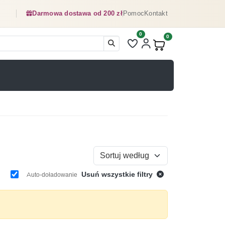
Darmowa dostawa od 200 zł
Pomoc
Kontakt
0
Liczba pozycji na liście ulubionyc
0
Produkty w koszyku:
Sortuj według
Usuń wszystkie filtry
Auto-doładowanie