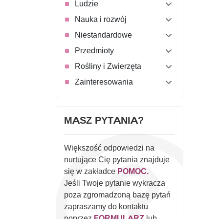
Ludzie
Nauka i rozwój
Niestandardowe
Przedmioty
Rośliny i Zwierzęta
Zainteresowania
MASZ PYTANIA?
Większość odpowiedzi na
nurtujące Cię pytania znajduje
się w zakładce
POMOC.
Jeśli Twoje pytanie wykracza
poza zgromadzoną bazę pytań
zapraszamy do kontaktu
poprzez
FORMULARZ
lub