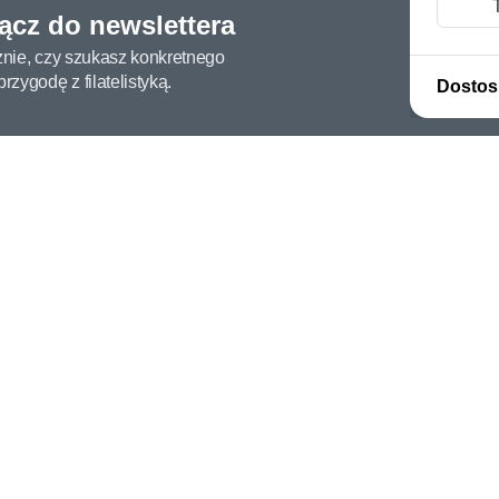
łącz do newslettera
żnie, czy szukasz konkretnego
zygodę z filatelistyką.
Dostos
ługa klienta
Konto
c i FAQ
Moje konto
dy dostawy
Moje zamówienia
oby płatności
Mój koszyk
y i reklamacje
Adres dostawy
kupować?
etter