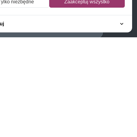
Tylko niezbędne
Zaakceptuj wszystko
Napisz do nas
Zapisz się do newslettera
uj
Polecamy
Znaczki Konie
Znaczki Politycy
Znaczki Żaglowce
Znaczki Kolarstwo
Znaczki Boże Narodzenie