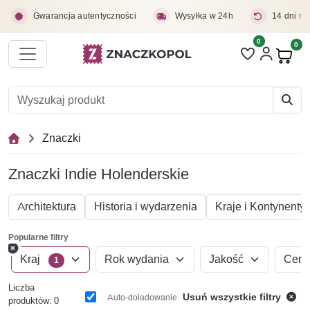
Przejdź do treści głównej
Gwarancja autentyczności
Wysyłka w 24h
14 dni na
0
Liczba pozycji 
0
Pro
Znaczki
Znaczki Indie Holenderskie
Architektura
Historia i wydarzenia
Kraje i Kontynenty
Popularne filtry
Kraj
Rok wydania
Jakość
Cen
1
Liczba
Usuń wszystkie filtry
Auto-doładowanie
produktów: 0