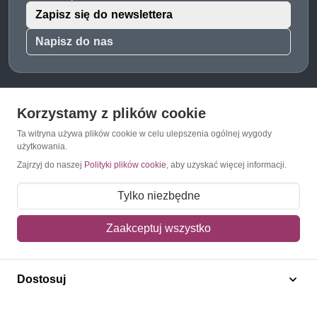
Zapisz się do newslettera
Napisz do nas
Korzystamy z plików cookie
O Znaczkopol.pl
Ta witryna używa plików cookie w celu ulepszenia ogólnej wygody
użytkowania.
O nas
Zajrzyj do naszej
Polityki plików cookie
, aby uzyskać więcej informacji.
Blog
Tylko niezbędne
Regulamin
Polityka prywatności
Zaakceptuj wszystko
Mapa strony
Kontakt
Dostosuj