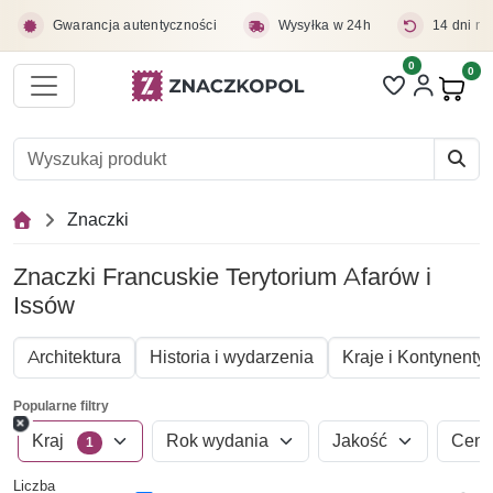
Przejdź do treści głównej
Gwarancja autentyczności
Wysyłka w 24h
14 dni na
0
Liczba pozycji 
0
Pro
Znaczki
Znaczki Francuskie Terytorium Afarów i
Issów
Architektura
Historia i wydarzenia
Kraje i Kontynenty
Popularne filtry
Kraj
Rok wydania
Jakość
Cen
1
Liczba