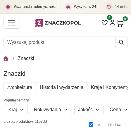
Przejdź do treści głównej
Gwarancja autentyczności
Wysyłka w 24h
14 dni na
0
Liczba pozycji 
0
Pro
Znaczki
Znaczki
Architektura
Historia i wydarzenia
Kraje i Kontynenty
Popularne filtry
Kraj
Rok wydania
Jakość
Cena
Liczba produktów: 115738
Auto-doładowanie