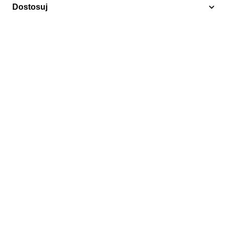
Dostosuj
Balet
Republika Południowej Afryki 1981 Mi bl 11 Czyste
**
4,50 zł