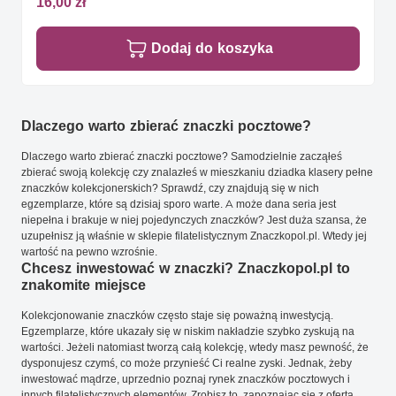
16,00 zł
Dodaj do koszyka
Dlaczego warto zbierać znaczki pocztowe?
Dlaczego warto zbierać znaczki pocztowe? Samodzielnie zacząłeś
zbierać swoją kolekcję czy znalazłeś w mieszkaniu dziadka klasery pełne
znaczków kolekcjonerskich? Sprawdź, czy znajdują się w nich
egzemplarze, które są dzisiaj sporo warte. A może dana seria jest
niepełna i brakuje w niej pojedynczych znaczków? Jest duża szansa, że
uzupełnisz ją właśnie w sklepie filatelistycznym Znaczkopol.pl. Wtedy jej
wartość na pewno wzrośnie.
Chcesz inwestować w znaczki? Znaczkopol.pl to
znakomite miejsce
Kolekcjonowanie znaczków często staje się poważną inwestycją.
Egzemplarze, które ukazały się w niskim nakładzie szybko zyskują na
wartości. Jeżeli natomiast tworzą całą kolekcję, wtedy masz pewność, że
dysponujesz czymś, co może przynieść Ci realne zyski. Jednak, żeby
inwestować mądrze, uprzednio poznaj rynek znaczków pocztowych i
innych filatelistycznych elementów. Zrobisz to, zapoznając się z ofertą