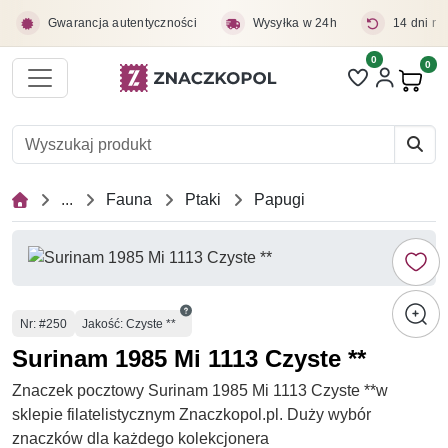
Przejdź do treści głównej
Gwarancja autentyczności
Wysyłka w 24h
14 dni na
0
Liczba pozycji 
0
Pro
...
Fauna
Ptaki
Papugi
Numer
Nr
: #250
Jakość: Czyste **
Surinam 1985 Mi 1113 Czyste **
Znaczek pocztowy Surinam 1985 Mi 1113 Czyste **w
sklepie filatelistycznym Znaczkopol.pl. Duży wybór
znaczków dla każdego kolekcjonera