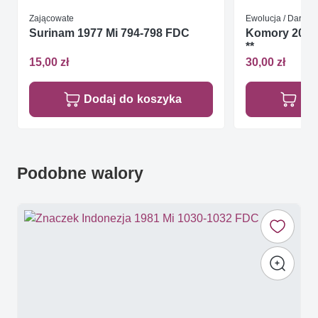
Zającowate
Ewolucja / Darwin
Surinam 1977 Mi 794-798 FDC
Komory 2009 
**
15,00 zł
30,00 zł
Dodaj do koszyka
Do
Podobne walory