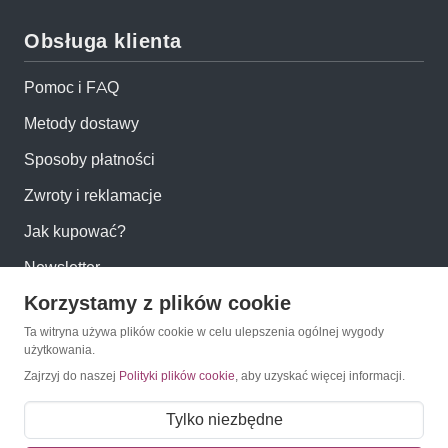
Obsługa klienta
Pomoc i FAQ
Metody dostawy
Sposoby płatności
Zwroty i reklamacje
Jak kupować?
Newsletter
Korzystamy z plików cookie
Konto
Ta witryna używa plików cookie w celu ulepszenia ogólnej wygody
użytkowania.
Zajrzyj do naszej
Polityki plików cookie
, aby uzyskać więcej informacji.
Moje konto
Moje zamówienia
Tylko niezbędne