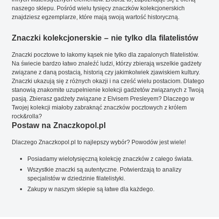
naszego sklepu. Pośród wielu tysięcy znaczków kolekcjonerskich
znajdziesz egzemplarze, które mają swoją wartość historyczną.
Znaczki kolekcjonerskie – nie tylko dla filatelistów
Znaczki pocztowe to łakomy kąsek nie tylko dla zapalonych filatelistów.
Na świecie bardzo łatwo znaleźć ludzi, którzy zbierają wszelkie gadżety
związane z daną postacią, historią czy jakimkolwiek zjawiskiem kultury.
Znaczki ukazują się z różnych okazji i na cześć wielu postaciom. Dlatego
stanowią znakomite uzupełnienie kolekcji gadżetów związanych z Twoją
pasją. Zbierasz gadżety związane z Elvisem Presleyem? Dlaczego w
Twojej kolekcji miałoby zabraknąć znaczków pocztowych z królem
rock&rolla?
Postaw na Znaczkopol.pl
Dlaczego Znaczkopol.pl to najlepszy wybór? Powodów jest wiele!
Posiadamy wielotysięczną kolekcję znaczków z całego świata.
Wszystkie znaczki są autentyczne. Potwierdzają to analizy
specjalistów w dziedzinie filatelistyki.
Zakupy w naszym sklepie są łatwe dla każdego.