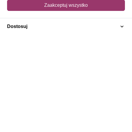
Mój koszyk
Zaakceptuj wszystko
Adres dostawy
Dostosuj
Polecamy
Znaczki Konie
Znaczki Politycy
Znaczki Żaglowce
Znaczki Kolarstwo
Znaczki Boże Narodzenie
Regulamin
Prywatność
Bezpieczeństwo
2026 © SlimAD All Rights Reserved.