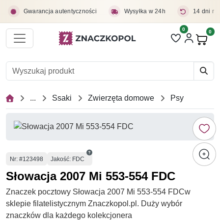
Przejdź do treści głównej
Gwarancja autentyczności
Wysyłka w 24h
14 dni na
0
Liczba pozycji 
0
Pro
...
Ssaki
Zwierzęta domowe
Psy
Numer
Nr
: #123498
Jakość: FDC
Słowacja 2007 Mi 553-554 FDC
Znaczek pocztowy Słowacja 2007 Mi 553-554 FDCw
sklepie filatelistycznym Znaczkopol.pl. Duży wybór
znaczków dla każdego kolekcjonera