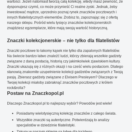
wartości. Jeżeli natomiast tworzą całą kolekcję, wtedy masz pewność, że
dysponujesz czymś, co może przynieść Ci realne zyski. Jednak, żeby
inwestować mądrze, uprzednio poznaj rynek znaczków pocztowych i
innych filatelistycznych elementów. Zrobisz to, zapoznając się z ofertą
naszego sklepu. Pośród wielu tysięcy znaczków kolekcjonerskich
znajdziesz egzemplarze, które mają swoją wartość historyczną.
Znaczki kolekcjonerskie – nie tylko dla filatelistów
Znaczki pocztowe to łakomy kąsek nie tylko dla zapalonych filatelistów.
Na świecie bardzo łatwo znaleźć ludzi, którzy zbierają wszelkie gadżety
związane z daną postacią, historią czy jakimkolwiek zjawiskiem kultury.
Znaczki ukazują się z różnych okazji i na cześć wielu postaciom. Dlatego
stanowią znakomite uzupełnienie kolekcji gadżetów związanych z Twoją
pasją. Zbierasz gadżety związane z Elvisem Presleyem? Dlaczego w
Twojej kolekcji miałoby zabraknąć znaczków pocztowych z królem
rock&rolla?
Postaw na Znaczkopol.pl
Dlaczego Znaczkopol.pl to najlepszy wybór? Powodów jest wiele!
Posiadamy wielotysięczną kolekcję znaczków z całego świata.
Wszystkie znaczki są autentyczne. Potwierdzają to analizy
specjalistów w dziedzinie filatelistyki.
Zakupy w naszym sklepie są łatwe dla każdego.