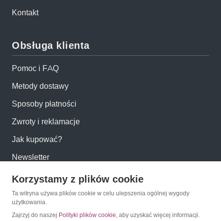
Kontakt
Obsługa klienta
Pomoc i FAQ
Metody dostawy
Sposoby płatności
Zwroty i reklamacje
Jak kupować?
Newsletter
Korzystamy z plików cookie
Konto
Ta witryna używa plików cookie w celu ulepszenia ogólnej wygody
użytkowania.
Moje konto
Zajrzyj do naszej
Polityki plików cookie
, aby uzyskać więcej informacji.