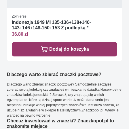
Żołnierze
Indonezja 1949 Mi 135-136+138+140-
143+146+148-150+153 Z podlepką *
36,80 zł
Dodaj do koszyka
Dlaczego warto zbierać znaczki pocztowe?
Dlaczego warto zbierać znaczki pocztowe? Samodzielnie zacząłeś
zbierać swoją kolekcję czy znalazłeś w mieszkaniu dziadka klasery pełne
znaczków kolekcjonerskich? Sprawdź, czy znajdują się w nich
egzemplarze, które są dzisiaj sporo warte. A może dana seria jest
niepełna i brakuje w niej pojedynczych znaczków? Jest duża szansa, że
uzupełnisz ją właśnie w sklepie filatelistycznym Znaczkopol.pl. Wtedy jej
wartość na pewno wzrośnie.
Chcesz inwestować w znaczki? Znaczkopol.pl to
znakomite miejsce