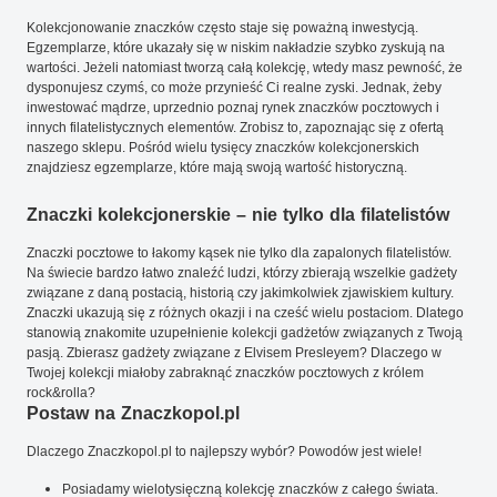
Kolekcjonowanie znaczków często staje się poważną inwestycją.
Egzemplarze, które ukazały się w niskim nakładzie szybko zyskują na
wartości. Jeżeli natomiast tworzą całą kolekcję, wtedy masz pewność, że
dysponujesz czymś, co może przynieść Ci realne zyski. Jednak, żeby
inwestować mądrze, uprzednio poznaj rynek znaczków pocztowych i
innych filatelistycznych elementów. Zrobisz to, zapoznając się z ofertą
naszego sklepu. Pośród wielu tysięcy znaczków kolekcjonerskich
znajdziesz egzemplarze, które mają swoją wartość historyczną.
Znaczki kolekcjonerskie – nie tylko dla filatelistów
Znaczki pocztowe to łakomy kąsek nie tylko dla zapalonych filatelistów.
Na świecie bardzo łatwo znaleźć ludzi, którzy zbierają wszelkie gadżety
związane z daną postacią, historią czy jakimkolwiek zjawiskiem kultury.
Znaczki ukazują się z różnych okazji i na cześć wielu postaciom. Dlatego
stanowią znakomite uzupełnienie kolekcji gadżetów związanych z Twoją
pasją. Zbierasz gadżety związane z Elvisem Presleyem? Dlaczego w
Twojej kolekcji miałoby zabraknąć znaczków pocztowych z królem
rock&rolla?
Postaw na Znaczkopol.pl
Dlaczego Znaczkopol.pl to najlepszy wybór? Powodów jest wiele!
Posiadamy wielotysięczną kolekcję znaczków z całego świata.