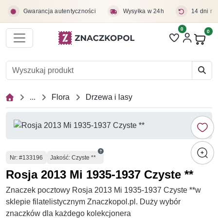
Przejdź do treści głównej
Gwarancja autentyczności
Wysyłka w 24h
14 dni na
0
Liczba pozycji 
0
Pro
...
Flora
Drzewa i lasy
Numer
Nr
: #133196
Jakość: Czyste **
Rosja 2013 Mi 1935-1937 Czyste **
Znaczek pocztowy Rosja 2013 Mi 1935-1937 Czyste **w
sklepie filatelistycznym Znaczkopol.pl. Duży wybór
znaczków dla każdego kolekcjonera