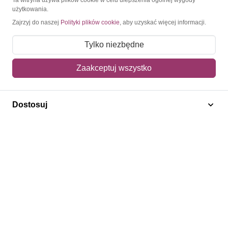
użytkowania.
Moje konto
Zajrzyj do naszej
Polityki plików cookie
, aby uzyskać więcej informacji.
Moje zamówienia
Tylko niezbędne
Mój koszyk
Zaakceptuj wszystko
Adres dostawy
Polecamy
Dostosuj
Znaczki Konie
Znaczki Politycy
Znaczki Żaglowce
Znaczki Kwiaty
Znaczki Herby / Heraldyka / Symbole