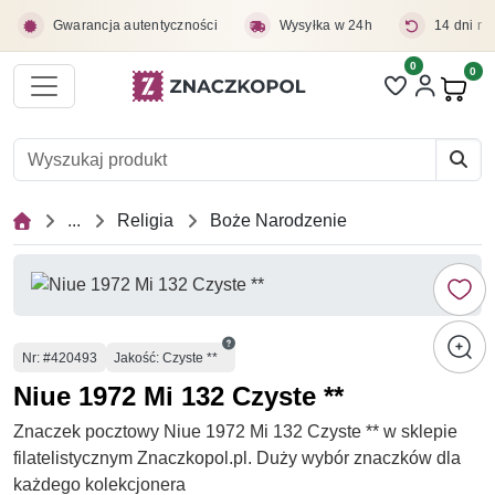
Przejdź do treści głównej
Gwarancja autentyczności
Wysyłka w 24h
14 dni na
0
Liczba pozycji 
0
Pro
...
Religia
Boże Narodzenie
Numer
Nr
: #420493
Jakość: Czyste **
Niue 1972 Mi 132 Czyste **
Znaczek pocztowy Niue 1972 Mi 132 Czyste ** w sklepie
filatelistycznym Znaczkopol.pl. Duży wybór znaczków dla
każdego kolekcjonera