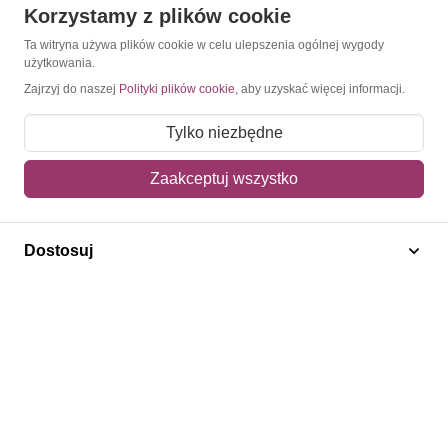
Korzystamy z plików cookie
O Znaczkopol.pl
Ta witryna używa plików cookie w celu ulepszenia ogólnej wygody
użytkowania.
O nas
Zajrzyj do naszej
Polityki plików cookie
, aby uzyskać więcej informacji.
Blog
Tylko niezbędne
Regulamin
Zaakceptuj wszystko
Polityka prywatności
Mapa strony
Dostosuj
Kontakt
Obsługa klienta
Pomoc i FAQ
Metody dostawy