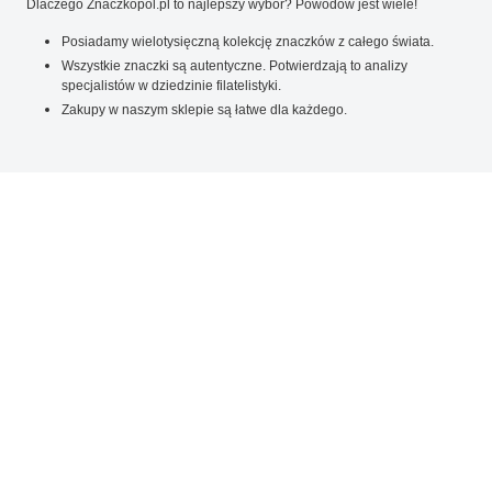
Dlaczego Znaczkopol.pl to najlepszy wybór? Powodów jest wiele!
Posiadamy wielotysięczną kolekcję znaczków z całego świata.
Wszystkie znaczki są autentyczne. Potwierdzają to analizy
specjalistów w dziedzinie filatelistyki.
Zakupy w naszym sklepie są łatwe dla każdego.