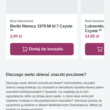
Boże Narodzenie
Boże Narodzenie
Berlin Niemcy 1978 Mi bl 7 Czyste
Luksemburg 
**
Czyste **
2,00 zł
14,00 zł
Dodaj do koszyka
Do
Dlaczego warto zbierać znaczki pocztowe?
Dlaczego warto zbierać znaczki pocztowe? Samodzielnie zacząłeś
zbierać swoją kolekcję czy znalazłeś w mieszkaniu dziadka klasery pełne
znaczków kolekcjonerskich? Sprawdź, czy znajdują się w nich
egzemplarze, które są dzisiaj sporo warte. A może dana seria jest
niepełna i brakuje w niej pojedynczych znaczków? Jest duża szansa, że
uzupełnisz ją właśnie w sklepie filatelistycznym Znaczkopol.pl. Wtedy jej
wartość na pewno wzrośnie.