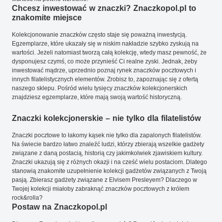
Chcesz inwestować w znaczki? Znaczkopol.pl to
znakomite miejsce
Kolekcjonowanie znaczków często staje się poważną inwestycją.
Egzemplarze, które ukazały się w niskim nakładzie szybko zyskują na
wartości. Jeżeli natomiast tworzą całą kolekcję, wtedy masz pewność, że
dysponujesz czymś, co może przynieść Ci realne zyski. Jednak, żeby
inwestować mądrze, uprzednio poznaj rynek znaczków pocztowych i
innych filatelistycznych elementów. Zrobisz to, zapoznając się z ofertą
naszego sklepu. Pośród wielu tysięcy znaczków kolekcjonerskich
znajdziesz egzemplarze, które mają swoją wartość historyczną.
Znaczki kolekcjonerskie – nie tylko dla filatelistów
Znaczki pocztowe to łakomy kąsek nie tylko dla zapalonych filatelistów.
Na świecie bardzo łatwo znaleźć ludzi, którzy zbierają wszelkie gadżety
związane z daną postacią, historią czy jakimkolwiek zjawiskiem kultury.
Znaczki ukazują się z różnych okazji i na cześć wielu postaciom. Dlatego
stanowią znakomite uzupełnienie kolekcji gadżetów związanych z Twoją
pasją. Zbierasz gadżety związane z Elvisem Presleyem? Dlaczego w
Twojej kolekcji miałoby zabraknąć znaczków pocztowych z królem
rock&rolla?
Postaw na Znaczkopol.pl