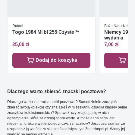
Rafael
Boże Narodzenie
Togo 1984 Mi bl 255 Czyste **
Niemcy 1998 
wydania
25,00 zł
7,00 zł
Dodaj do koszyka
Do
Dlaczego warto zbierać znaczki pocztowe?
Dlaczego warto zbierać znaczki pocztowe? Samodzielnie zacząłeś
zbierać swoją kolekcję czy znalazłeś w mieszkaniu dziadka klasery pełne
znaczków kolekcjonerskich? Sprawdź, czy znajdują się w nich
egzemplarze, które są dzisiaj sporo warte. A może dana seria jest
niepełna i brakuje w niej pojedynczych znaczków? Jest duża szansa, że
uzupełnisz ją właśnie w sklepie filatelistycznym Znaczkopol.pl. Wtedy jej
wartość na pewno wzrośnie.