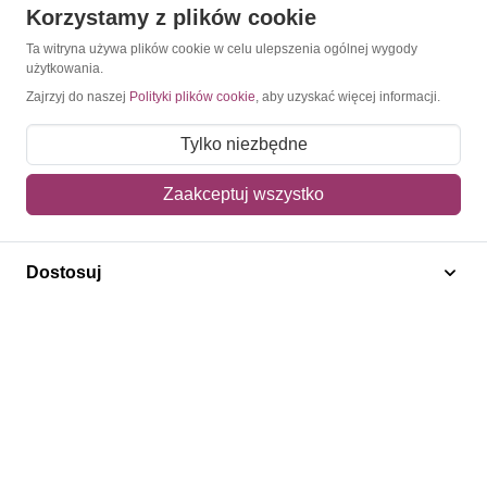
Korzystamy z plików cookie
O Znaczkopol.pl
Ta witryna używa plików cookie w celu ulepszenia ogólnej wygody
użytkowania.
O nas
Zajrzyj do naszej
Polityki plików cookie
, aby uzyskać więcej informacji.
Blog
Tylko niezbędne
Regulamin
Zaakceptuj wszystko
Polityka prywatności
Mapa strony
Dostosuj
Kontakt
Obsługa klienta
Pomoc i FAQ
Metody dostawy