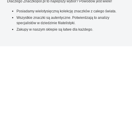
Dlaczego Znaczkopol.pl to najlepszy wybór? Powodów jest wiele!
Posiadamy wielotysięczną kolekcję znaczków z całego świata.
Wszystkie znaczki są autentyczne. Potwierdzają to analizy
specjalistów w dziedzinie filatelistyki.
Zakupy w naszym sklepie są łatwe dla każdego.