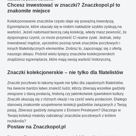
Chcesz inwestować w znaczki? Znaczkopol.pl to
znakomite miejsce
Kolekcjonowanie znaczków często staje się poważną inwestycją.
Egzemplarze, które ukazały się w niskim nakładzie szybko zyskują na
wartości. Jeżeli natomiast tworzą całą kolekcję, wtedy masz pewność, że
dysponujesz czymś, co może przynieść Ci realne zyski. Jednak, żeby
inwestować mądrze, uprzednio poznaj rynek znaczków pocztowych i
innych filatelistycznych elementów. Zrobisz to, zapoznając się z ofertą
naszego sklepu. Pośród wielu tysięcy znaczków kolekcjonerskich
znajdziesz egzemplarze, które mają swoją wartość historyczną.
Znaczki kolekcjonerskie – nie tylko dla filatelistów
Znaczki pocztowe to łakomy kąsek nie tylko dla zapalonych filatelistów.
Na świecie bardzo łatwo znaleźć ludzi, którzy zbierają wszelkie gadżety
związane z daną postacią, historią czy jakimkolwiek zjawiskiem kultury.
Znaczki ukazują się z różnych okazji i na cześć wielu postaciom. Dlatego
stanowią znakomite uzupełnienie kolekcji gadżetów związanych z Twoją
pasją. Zbierasz gadżety związane z Elvisem Presleyem? Dlaczego w
Twojej kolekcji miałoby zabraknąć znaczków pocztowych z królem
rock&rolla?
Postaw na Znaczkopol.pl