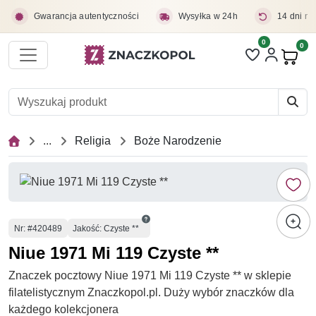
Przejdź do treści głównej
Gwarancja autentyczności
Wysyłka w 24h
14 dni na
0
Liczba pozycji 
0
Pro
...
Religia
Boże Narodzenie
Numer
Nr
: #420489
Jakość: Czyste **
Niue 1971 Mi 119 Czyste **
Znaczek pocztowy Niue 1971 Mi 119 Czyste ** w sklepie
filatelistycznym Znaczkopol.pl. Duży wybór znaczków dla
każdego kolekcjonera