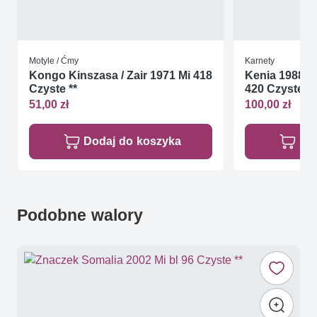
Motyle / Ćmy
Karnety
Kongo Kinszasa / Zair 1971 Mi 418
Kenia 1988 M
Czyste **
420 Czyste **
51,00 zł
100,00 zł
Dodaj do koszyka
Do
Podobne walory