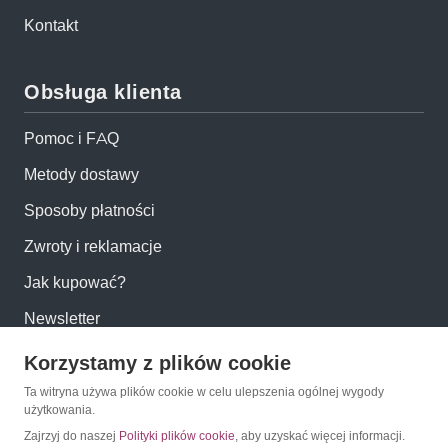
Kontakt
Obsługa klienta
Pomoc i FAQ
Metody dostawy
Sposoby płatności
Zwroty i reklamacje
Jak kupować?
Newsletter
Korzystamy z plików cookie
Konto
Ta witryna używa plików cookie w celu ulepszenia ogólnej wygody
użytkowania.
Moje konto
Zajrzyj do naszej
Polityki plików cookie
, aby uzyskać więcej informacji.