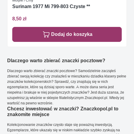
Motyle / Ćmy
Surinam 1977 Mi 799-803 Czyste **
8,50 zł
Dodaj do koszyka
Dlaczego warto zbierać znaczki pocztowe?
Dlaczego warto zbierać znaczki pocztowe? Samodzielnie zacząłeś
zbierać swoją kolekcję czy znalazłeś w mieszkaniu dziadka klasery pełne
znaczków kolekcjonerskich? Sprawdź, czy znajdują się w nich
egzemplarze, które są dzisiaj sporo warte. A może dana seria jest
niepełna i brakuje w niej pojedynczych znaczków? Jest duża szansa, że
uzupełnisz ją właśnie w sklepie filatelistycznym Znaczkopol.pl. Wtedy jej
wartość na pewno wzrośnie.
Chcesz inwestować w znaczki? Znaczkopol.pl to
znakomite miejsce
Kolekcjonowanie znaczków często staje się poważną inwestycją.
Egzemplarze, które ukazały się w niskim nakładzie szybko zyskują na