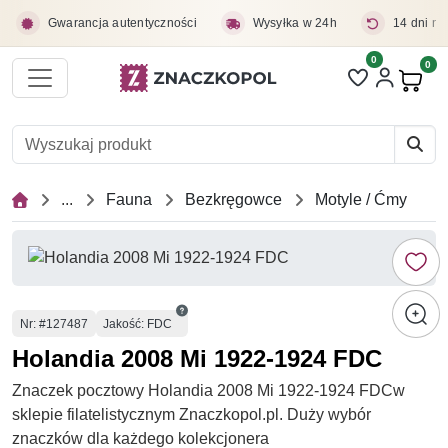
Przejdź do treści głównej
Gwarancja autentyczności
Wysyłka w 24h
14 dni na
0
Liczba pozycji 
0
Pro
...
Fauna
Bezkręgowce
Motyle / Ćmy
Numer
Nr
: #127487
Jakość: FDC
Holandia 2008 Mi 1922-1924 FDC
Znaczek pocztowy Holandia 2008 Mi 1922-1924 FDCw
sklepie filatelistycznym Znaczkopol.pl. Duży wybór
znaczków dla każdego kolekcjonera