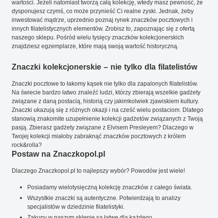
wartości. Jeżeli natomiast tworzą całą kolekcję, wtedy masz pewność, że
dysponujesz czymś, co może przynieść Ci realne zyski. Jednak, żeby
inwestować mądrze, uprzednio poznaj rynek znaczków pocztowych i
innych filatelistycznych elementów. Zrobisz to, zapoznając się z ofertą
naszego sklepu. Pośród wielu tysięcy znaczków kolekcjonerskich
znajdziesz egzemplarze, które mają swoją wartość historyczną.
Znaczki kolekcjonerskie – nie tylko dla filatelistów
Znaczki pocztowe to łakomy kąsek nie tylko dla zapalonych filatelistów.
Na świecie bardzo łatwo znaleźć ludzi, którzy zbierają wszelkie gadżety
związane z daną postacią, historią czy jakimkolwiek zjawiskiem kultury.
Znaczki ukazują się z różnych okazji i na cześć wielu postaciom. Dlatego
stanowią znakomite uzupełnienie kolekcji gadżetów związanych z Twoją
pasją. Zbierasz gadżety związane z Elvisem Presleyem? Dlaczego w
Twojej kolekcji miałoby zabraknąć znaczków pocztowych z królem
rock&rolla?
Postaw na Znaczkopol.pl
Dlaczego Znaczkopol.pl to najlepszy wybór? Powodów jest wiele!
Posiadamy wielotysięczną kolekcję znaczków z całego świata.
Wszystkie znaczki są autentyczne. Potwierdzają to analizy
specjalistów w dziedzinie filatelistyki.
Zakupy w naszym sklepie są łatwe dla każdego.