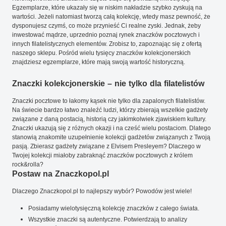
Egzemplarze, które ukazały się w niskim nakładzie szybko zyskują na
wartości. Jeżeli natomiast tworzą całą kolekcję, wtedy masz pewność, że
dysponujesz czymś, co może przynieść Ci realne zyski. Jednak, żeby
inwestować mądrze, uprzednio poznaj rynek znaczków pocztowych i
innych filatelistycznych elementów. Zrobisz to, zapoznając się z ofertą
naszego sklepu. Pośród wielu tysięcy znaczków kolekcjonerskich
znajdziesz egzemplarze, które mają swoją wartość historyczną.
Znaczki kolekcjonerskie – nie tylko dla filatelistów
Znaczki pocztowe to łakomy kąsek nie tylko dla zapalonych filatelistów.
Na świecie bardzo łatwo znaleźć ludzi, którzy zbierają wszelkie gadżety
związane z daną postacią, historią czy jakimkolwiek zjawiskiem kultury.
Znaczki ukazują się z różnych okazji i na cześć wielu postaciom. Dlatego
stanowią znakomite uzupełnienie kolekcji gadżetów związanych z Twoją
pasją. Zbierasz gadżety związane z Elvisem Presleyem? Dlaczego w
Twojej kolekcji miałoby zabraknąć znaczków pocztowych z królem
rock&rolla?
Postaw na Znaczkopol.pl
Dlaczego Znaczkopol.pl to najlepszy wybór? Powodów jest wiele!
Posiadamy wielotysięczną kolekcję znaczków z całego świata.
Wszystkie znaczki są autentyczne. Potwierdzają to analizy