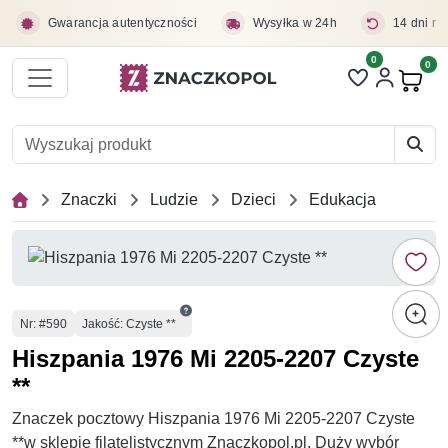
Przejdź do treści głównej
Gwarancja autentyczności
Wysyłka w 24h
14 dni na
0
Liczba pozycji 
0
Pro
Znaczki
Ludzie
Dzieci
Edukacja
Numer
Nr
: #590
Jakość: Czyste **
Hiszpania 1976 Mi 2205-2207 Czyste
**
Znaczek pocztowy Hiszpania 1976 Mi 2205-2207 Czyste
**w sklepie filatelistycznym Znaczkopol.pl. Duży wybór