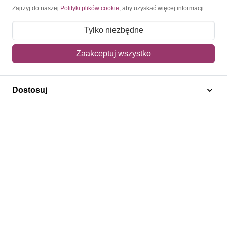
Moje konto
Zajrzyj do naszej
Polityki plików cookie
, aby uzyskać więcej informacji.
Moje zamówienia
Tylko niezbędne
Mój koszyk
Zaakceptuj wszystko
Adres dostawy
Dostosuj
Polecamy
Znaczki Konie
Znaczki Politycy
Znaczki Żaglowce
Znaczki Kwiaty
Znaczki Herby / Heraldyka / Symbole