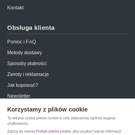
Kontakt
Obsługa klienta
Pomoc i FAQ
Metody dostawy
Sposoby płatności
Zwroty i reklamacje
Jak kupować?
Newsletter
Korzystamy z plików cookie
Konto
Ta witryna używa plików cookie w celu ulepszenia ogólnej wygody
użytkowania.
Moje konto
Zajrzyj do naszej
Polityki plików cookie
, aby uzyskać więcej informacji.