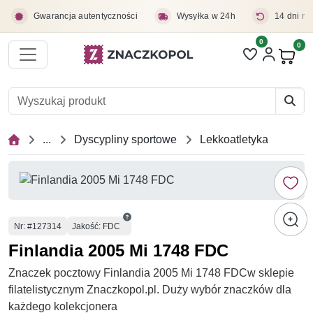
Przejdź do treści głównej
Gwarancja autentyczności
Wysyłka w 24h
14 dni na
0
Liczba pozycji 
0
Pro
...
Dyscypliny sportowe
Lekkoatletyka
Numer
Nr
: #127314
Jakość: FDC
Finlandia 2005 Mi 1748 FDC
Znaczek pocztowy Finlandia 2005 Mi 1748 FDCw sklepie
filatelistycznym Znaczkopol.pl. Duży wybór znaczków dla
każdego kolekcjonera