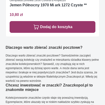
Olimpiada Zimowa 1956 Cortina d'Ampezzo
Jemen Północny 1970 Mi ark 1272 Czyste **
10,80 zł
Dodaj do koszyka
Dlaczego warto zbierać znaczki pocztowe?
Dlaczego warto zbierać znaczki pocztowe? Samodzielnie zacząłeś
zbierać swoją kolekcję czy znalazłeś w mieszkaniu dziadka klasery pełne
znaczków kolekcjonerskich? Sprawdź, czy znajdują się w nich
egzemplarze, które są dzisiaj sporo warte. A może dana seria jest
niepełna i brakuje w niej pojedynczych znaczków? Jest duża szansa, że
uzupełnisz ją właśnie w sklepie filatelistycznym Znaczkopol.pl. Wtedy jej
wartość na pewno wzrośnie.
Chcesz inwestować w znaczki? Znaczkopol.pl to
znakomite miejsce
Kolekcjonowanie znaczków często staje się poważną inwestycją.
Egzemplarze, które ukazały się w niskim nakładzie szybko zyskują na