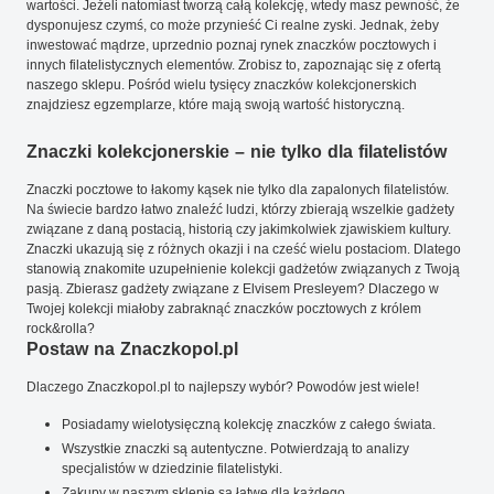
wartości. Jeżeli natomiast tworzą całą kolekcję, wtedy masz pewność, że
dysponujesz czymś, co może przynieść Ci realne zyski. Jednak, żeby
inwestować mądrze, uprzednio poznaj rynek znaczków pocztowych i
innych filatelistycznych elementów. Zrobisz to, zapoznając się z ofertą
naszego sklepu. Pośród wielu tysięcy znaczków kolekcjonerskich
znajdziesz egzemplarze, które mają swoją wartość historyczną.
Znaczki kolekcjonerskie – nie tylko dla filatelistów
Znaczki pocztowe to łakomy kąsek nie tylko dla zapalonych filatelistów.
Na świecie bardzo łatwo znaleźć ludzi, którzy zbierają wszelkie gadżety
związane z daną postacią, historią czy jakimkolwiek zjawiskiem kultury.
Znaczki ukazują się z różnych okazji i na cześć wielu postaciom. Dlatego
stanowią znakomite uzupełnienie kolekcji gadżetów związanych z Twoją
pasją. Zbierasz gadżety związane z Elvisem Presleyem? Dlaczego w
Twojej kolekcji miałoby zabraknąć znaczków pocztowych z królem
rock&rolla?
Postaw na Znaczkopol.pl
Dlaczego Znaczkopol.pl to najlepszy wybór? Powodów jest wiele!
Posiadamy wielotysięczną kolekcję znaczków z całego świata.
Wszystkie znaczki są autentyczne. Potwierdzają to analizy
specjalistów w dziedzinie filatelistyki.
Zakupy w naszym sklepie są łatwe dla każdego.