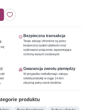
Bezpieczna transakcja
Twoje zakupy chronione są przez
i
bezpieczny system płatności oraz
 się
szyfrowane połączenie zapewniające
ochronę danych osobowych.
ci
Gwarancja zwrotu pieniędzy
czki
W przypadku nietrafionego zakupu
est
odeślij produkty w ciągu 14 dni i
.
otrzymaj pełny zwrot środków.
tegorie produktu
Religia
Boże Narodzenie
Kultura i Sztuka