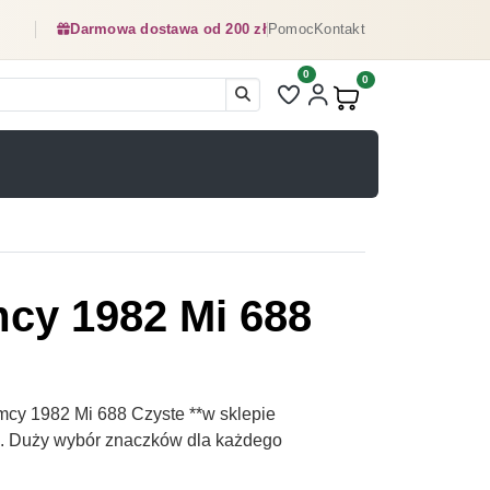
Darmowa dostawa od 200 zł
Pomoc
Kontakt
0
Liczba pozycji na liście ulubionyc
0
Produkty w koszyku:
mcy 1982 Mi 688
mcy 1982 Mi 688 Czyste **w sklepie
pl. Duży wybór znaczków dla każdego