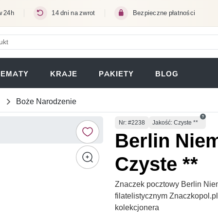
w 24h
14 dni na zwrot
Bezpieczne płatności
ERA SIĘ W NOWEJ KARCIE)
TEMATY
KRAJE
PAKIETY
BLOG
Boże Narodzenie
Numer
Nr
: #2238
Jakość: Czyste **
Berlin Nie
Czyste **
Znaczek pocztowy Berlin Nie
filatelistycznym Znaczkopol.
kolekcjonera