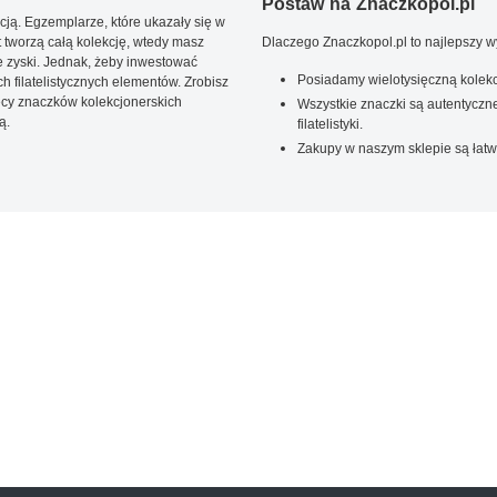
Postaw na Znaczkopol.pl
ją. Egzemplarze, które ukazały się w
t tworzą całą kolekcję, wtedy masz
Dlaczego Znaczkopol.pl to najlepszy 
 zyski. Jednak, żeby inwestować
Posiadamy wielotysięczną kolekc
 filatelistycznych elementów. Zrobisz
ięcy znaczków kolekcjonerskich
Wszystkie znaczki są autentyczne
ą.
filatelistyki.
Zakupy w naszym sklepie są łatw