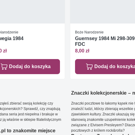
Narodzenie
Boże Narodzenie
wegia 1984
Guernsey 1984 Mi 298-309
FDC
0 zł
8,00 zł
Dodaj do koszyka
Dodaj do koszyk
Znaczki kolekcjonerskie – ni
ąłeś zbierać swoją kolekcję czy
Znaczki pocztowe to łakomy kąsek nie t
kcjonerskich? Sprawdź, czy znajdują
znaleźć ludzi, którzy zbierają wszelkie
dana seria jest niepełna i brakuje w
zjawiskiem kultury. Znaczki ukazują się
ją właśnie w sklepie filatelistycznym
stanowią znakomite uzupełnienie kolek
związane z Elvisem Presleyem? Dlacze
pl to znakomite miejsce
pocztowych z królem rock&rolla?