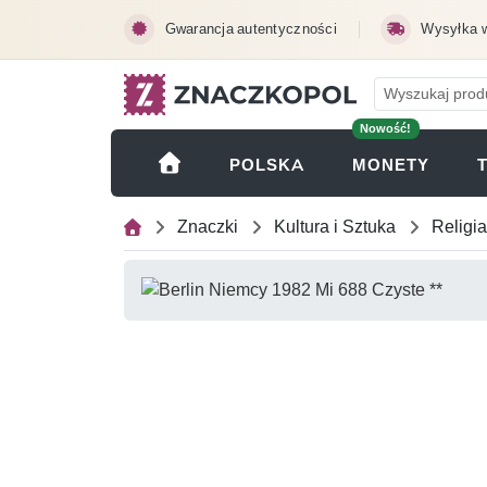
Przejdź do treści głównej
Gwarancja autentyczności
Wysyłka 
Nowość!
(OTWI
POLSKA
MONETY
Znaczki
Kultura i Sztuka
Religia