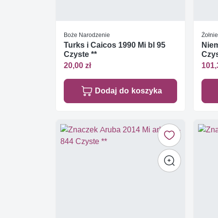
Boże Narodzenie
Żołnie
Turks i Caicos 1990 Mi bl 95
Niem
Czyste **
Czys
20,00 zł
101,
Dodaj do koszyka