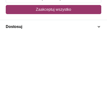
6,50 zł
Zaakceptuj wszystko
Dodaj do koszyka
Dostosuj
Architektura