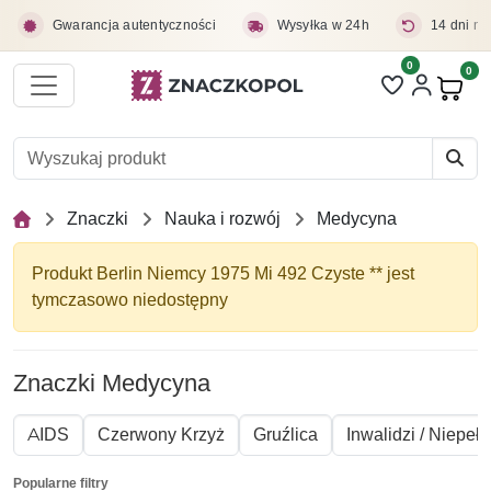
Przejdź do treści głównej
Gwarancja autentyczności
Wysyłka w 24h
14 dni na
0
Liczba pozycji 
0
Pro
Znaczki
Nauka i rozwój
Medycyna
Produkt Berlin Niemcy 1975 Mi 492 Czyste ** jest
tymczasowo niedostępny
Znaczki Medycyna
AIDS
Czerwony Krzyż
Gruźlica
Inwalidzi / Niepeł
Popularne filtry