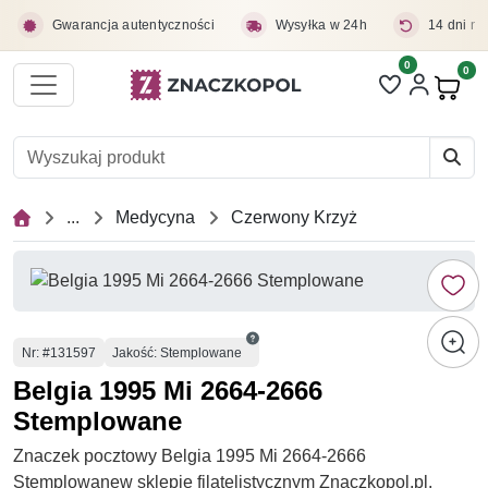
Przejdź do treści głównej
Gwarancja autentyczności
Wysyłka w 24h
14 dni na
0
Liczba pozycji 
0
Pro
...
Medycyna
Czerwony Krzyż
Numer
Nr
: #131597
Jakość: Stemplowane
Belgia 1995 Mi 2664-2666
Stemplowane
Znaczek pocztowy Belgia 1995 Mi 2664-2666
Stemplowanew sklepie filatelistycznym Znaczkopol.pl.