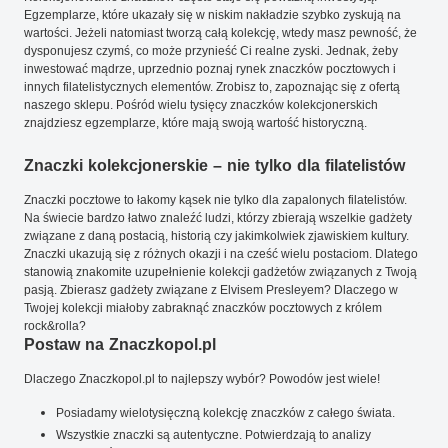
Egzemplarze, które ukazały się w niskim nakładzie szybko zyskują na
wartości. Jeżeli natomiast tworzą całą kolekcję, wtedy masz pewność, że
dysponujesz czymś, co może przynieść Ci realne zyski. Jednak, żeby
inwestować mądrze, uprzednio poznaj rynek znaczków pocztowych i
innych filatelistycznych elementów. Zrobisz to, zapoznając się z ofertą
naszego sklepu. Pośród wielu tysięcy znaczków kolekcjonerskich
znajdziesz egzemplarze, które mają swoją wartość historyczną.
Znaczki kolekcjonerskie – nie tylko dla filatelistów
Znaczki pocztowe to łakomy kąsek nie tylko dla zapalonych filatelistów.
Na świecie bardzo łatwo znaleźć ludzi, którzy zbierają wszelkie gadżety
związane z daną postacią, historią czy jakimkolwiek zjawiskiem kultury.
Znaczki ukazują się z różnych okazji i na cześć wielu postaciom. Dlatego
stanowią znakomite uzupełnienie kolekcji gadżetów związanych z Twoją
pasją. Zbierasz gadżety związane z Elvisem Presleyem? Dlaczego w
Twojej kolekcji miałoby zabraknąć znaczków pocztowych z królem
rock&rolla?
Postaw na Znaczkopol.pl
Dlaczego Znaczkopol.pl to najlepszy wybór? Powodów jest wiele!
Posiadamy wielotysięczną kolekcję znaczków z całego świata.
Wszystkie znaczki są autentyczne. Potwierdzają to analizy