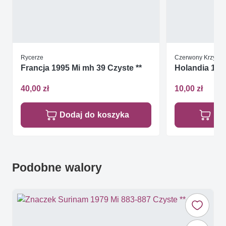
Rycerze
Czerwony Krzyż
Francja 1995 Mi mh 39 Czyste **
Holandia 19
40,00 zł
10,00 zł
Dodaj do koszyka
Do
Podobne walory