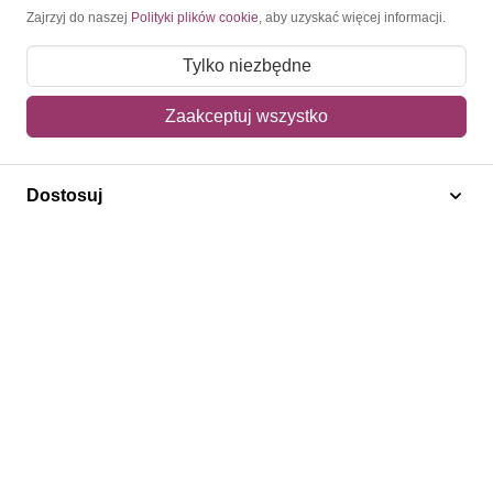
Moje konto
Zajrzyj do naszej
Polityki plików cookie
, aby uzyskać więcej informacji.
Moje zamówienia
Tylko niezbędne
Mój koszyk
Zaakceptuj wszystko
Adres dostawy
Dostosuj
Polecamy
Znaczki Konie
Znaczki Politycy
Znaczki Żaglowce
Znaczki Kwiaty
Znaczki Herby / Heraldyka / Symbole