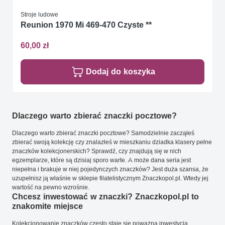
Stroje ludowe
Reunion 1970 Mi 469-470 Czyste **
60,00 zł
Dodaj do koszyka
Dlaczego warto zbierać znaczki pocztowe?
Dlaczego warto zbierać znaczki pocztowe? Samodzielnie zacząłeś
zbierać swoją kolekcję czy znalazłeś w mieszkaniu dziadka klasery pełne
znaczków kolekcjonerskich? Sprawdź, czy znajdują się w nich
egzemplarze, które są dzisiaj sporo warte. A może dana seria jest
niepełna i brakuje w niej pojedynczych znaczków? Jest duża szansa, że
uzupełnisz ją właśnie w sklepie filatelistycznym Znaczkopol.pl. Wtedy jej
wartość na pewno wzrośnie.
Chcesz inwestować w znaczki? Znaczkopol.pl to
znakomite miejsce
Kolekcjonowanie znaczków często staje się poważną inwestycją.