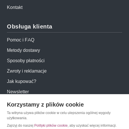
Kontakt
Obsługa klienta
Pomoc i FAQ
Metody dostawy
Sposoby płatności
Zwroty i reklamacje
Jak kupować?
Newsletter
Korzystamy z plików cookie
Konto
Ta witryna używa plików cookie w celu ulepszenia ogólnej wygody
użytkowania.
Moje konto
Zajrzyj do naszej
Polityki plików cookie
, aby uzyskać więcej informacji.