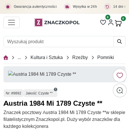
Przejdź do treści głównej
Gwarancja autentyczności
Wysyłka w 24h
14 dni na
0
Liczba pozycji 
0
Pro
...
Kultura i Sztuka
Rzeźby
Pomniki
Numer
Nr
: #9892
Jakość: Czyste **
Austria 1984 Mi 1789 Czyste **
Znaczek pocztowy Austria 1984 Mi 1789 Czyste **w sklepie
filatelistycznym Znaczkopol.pl. Duży wybór znaczków dla
każdego kolekcjonera