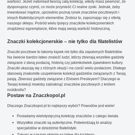
wartości. Jeżeli natomiast tworzą całą kolekcję, wtedy masz pewność, że
dysponujesz czymś, co może przynieść Ci realne zyski. Jednak, żeby
inwestować mądrze, uprzednio poznaj rynek znaczków pocztowych i
innych filatelistycznych elementów. Zrobisz to, zapoznając się z ofertą
naszego sklepu. Pośród wielu tysięcy znaczków kolekcjonerskich
znajdziesz egzemplarze, które mają swoją wartość historyczną.
Znaczki kolekcjonerskie – nie tylko dla filatelistów
Znaczki pocztowe to łakomy kąsek nie tylko dla zapalonych filatelistów.
Na świecie bardzo łatwo znaleźć ludzi, którzy zbierają wszelkie gadżety
związane z daną postacią, historią czy jakimkolwiek zjawiskiem kultury.
Znaczki ukazują się z różnych okazji i na cześć wielu postaciom. Dlatego
stanowią znakomite uzupełnienie kolekcji gadżetów związanych z Twoją
pasją. Zbierasz gadżety związane z Elvisem Presleyem? Dlaczego w
Twojej kolekcji miałoby zabraknąć znaczków pocztowych z królem
rock&rolla?
Postaw na Znaczkopol.pl
Dlaczego Znaczkopol.pl to najlepszy wybór? Powodów jest wiele!
Posiadamy wielotysięczną kolekcję znaczków z całego świata.
Wszystkie znaczki są autentyczne. Potwierdzają to analizy
specjalistów w dziedzinie filatelistyki.
Zakupy w naszym sklepie są łatwe dla każdego.