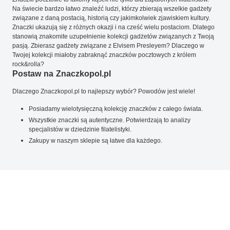
Na świecie bardzo łatwo znaleźć ludzi, którzy zbierają wszelkie gadżety
związane z daną postacią, historią czy jakimkolwiek zjawiskiem kultury.
Znaczki ukazują się z różnych okazji i na cześć wielu postaciom. Dlatego
stanowią znakomite uzupełnienie kolekcji gadżetów związanych z Twoją
pasją. Zbierasz gadżety związane z Elvisem Presleyem? Dlaczego w
Twojej kolekcji miałoby zabraknąć znaczków pocztowych z królem
rock&rolla?
Postaw na Znaczkopol.pl
Dlaczego Znaczkopol.pl to najlepszy wybór? Powodów jest wiele!
Posiadamy wielotysięczną kolekcję znaczków z całego świata.
Wszystkie znaczki są autentyczne. Potwierdzają to analizy
specjalistów w dziedzinie filatelistyki.
Zakupy w naszym sklepie są łatwe dla każdego.