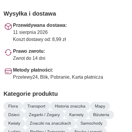
Wysyłka i dostawa
Przewidywana dostawa:
11 sierpnia 2026
Koszt dostawy od: 8,99 zł
Prawo zwrotu:
Zwrot do 14 dni
Metody płatności:
Przelewy24, Blik, Pobranie, Karta płatnicza
Kategorie produktu
Flora
Transport
Historia znaczka
Mapy
Dzieci
Zegarki / Zegary
Karnety
Biżuteria
Kwiaty
Znaczki na znaczkach
Samochody
Ludzie
Rośliny i Zwierzęta
Nauka i rozwój