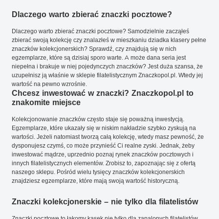
Dlaczego warto zbierać znaczki pocztowe?
Dlaczego warto zbierać znaczki pocztowe? Samodzielnie zacząłeś
zbierać swoją kolekcję czy znalazłeś w mieszkaniu dziadka klasery pełne
znaczków kolekcjonerskich? Sprawdź, czy znajdują się w nich
egzemplarze, które są dzisiaj sporo warte. A może dana seria jest
niepełna i brakuje w niej pojedynczych znaczków? Jest duża szansa, że
uzupełnisz ją właśnie w sklepie filatelistycznym Znaczkopol.pl. Wtedy jej
wartość na pewno wzrośnie.
Chcesz inwestować w znaczki? Znaczkopol.pl to
znakomite miejsce
Kolekcjonowanie znaczków często staje się poważną inwestycją.
Egzemplarze, które ukazały się w niskim nakładzie szybko zyskują na
wartości. Jeżeli natomiast tworzą całą kolekcję, wtedy masz pewność, że
dysponujesz czymś, co może przynieść Ci realne zyski. Jednak, żeby
inwestować mądrze, uprzednio poznaj rynek znaczków pocztowych i
innych filatelistycznych elementów. Zrobisz to, zapoznając się z ofertą
naszego sklepu. Pośród wielu tysięcy znaczków kolekcjonerskich
znajdziesz egzemplarze, które mają swoją wartość historyczną.
Znaczki kolekcjonerskie – nie tylko dla filatelistów
Znaczki pocztowe to łakomy kąsek nie tylko dla zapalonych filatelistów.