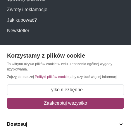
Zwroty i reklamacje
Jak kupować?
Newsletter
Konto
Korzystamy z plików cookie
Moje konto
Ta witryna używa plików cookie w celu ulepszenia ogólnej wygody
użytkowania.
Moje zamówienia
Zajrzyj do naszej
Polityki plików cookie
, aby uzyskać więcej informacji.
Mój koszyk
Tylko niezbędne
Adres dostawy
Zaakceptuj wszystko
Polecamy
Dostosuj
Znaczki Konie