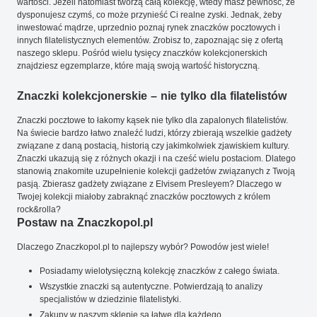
wartości. Jeżeli natomiast tworzą całą kolekcję, wtedy masz pewność, że
dysponujesz czymś, co może przynieść Ci realne zyski. Jednak, żeby
inwestować mądrze, uprzednio poznaj rynek znaczków pocztowych i
innych filatelistycznych elementów. Zrobisz to, zapoznając się z ofertą
naszego sklepu. Pośród wielu tysięcy znaczków kolekcjonerskich
znajdziesz egzemplarze, które mają swoją wartość historyczną.
Znaczki kolekcjonerskie – nie tylko dla filatelistów
Znaczki pocztowe to łakomy kąsek nie tylko dla zapalonych filatelistów.
Na świecie bardzo łatwo znaleźć ludzi, którzy zbierają wszelkie gadżety
związane z daną postacią, historią czy jakimkolwiek zjawiskiem kultury.
Znaczki ukazują się z różnych okazji i na cześć wielu postaciom. Dlatego
stanowią znakomite uzupełnienie kolekcji gadżetów związanych z Twoją
pasją. Zbierasz gadżety związane z Elvisem Presleyem? Dlaczego w
Twojej kolekcji miałoby zabraknąć znaczków pocztowych z królem
rock&rolla?
Postaw na Znaczkopol.pl
Dlaczego Znaczkopol.pl to najlepszy wybór? Powodów jest wiele!
Posiadamy wielotysięczną kolekcję znaczków z całego świata.
Wszystkie znaczki są autentyczne. Potwierdzają to analizy
specjalistów w dziedzinie filatelistyki.
Zakupy w naszym sklepie są łatwe dla każdego.