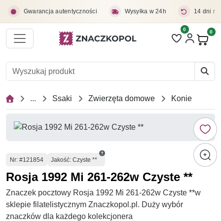
Przejdź do treści głównej
Gwarancja autentyczności
Wysyłka w 24h
14 dni na
0
Liczba pozycji 
0
Pro
...
Ssaki
Zwierzęta domowe
Konie
Numer
Nr
: #121854
Jakość: Czyste **
Rosja 1992 Mi 261-262w Czyste **
Znaczek pocztowy Rosja 1992 Mi 261-262w Czyste **w
sklepie filatelistycznym Znaczkopol.pl. Duży wybór
znaczków dla każdego kolekcjonera