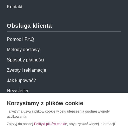
Kontakt
Obsługa klienta
Pomoc i FAQ
Metody dostawy
Sposoby płatności
Zwroty i reklamacje
Jak kupować?
Newsletter
Korzystamy z plików cookie
Konto
Ta witryna używa plików cookie w celu ulepszenia ogólnej wygody
użytkowania.
Moje konto
Zajrzyj do naszej
Polityki plików cookie
, aby uzyskać więcej informacji.