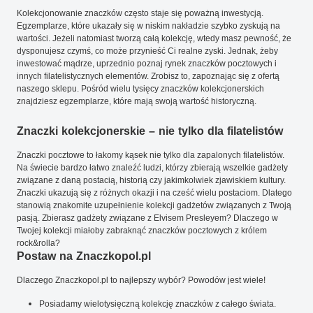
Kolekcjonowanie znaczków często staje się poważną inwestycją.
Egzemplarze, które ukazały się w niskim nakładzie szybko zyskują na
wartości. Jeżeli natomiast tworzą całą kolekcję, wtedy masz pewność, że
dysponujesz czymś, co może przynieść Ci realne zyski. Jednak, żeby
inwestować mądrze, uprzednio poznaj rynek znaczków pocztowych i
innych filatelistycznych elementów. Zrobisz to, zapoznając się z ofertą
naszego sklepu. Pośród wielu tysięcy znaczków kolekcjonerskich
znajdziesz egzemplarze, które mają swoją wartość historyczną.
Znaczki kolekcjonerskie – nie tylko dla filatelistów
Znaczki pocztowe to łakomy kąsek nie tylko dla zapalonych filatelistów.
Na świecie bardzo łatwo znaleźć ludzi, którzy zbierają wszelkie gadżety
związane z daną postacią, historią czy jakimkolwiek zjawiskiem kultury.
Znaczki ukazują się z różnych okazji i na cześć wielu postaciom. Dlatego
stanowią znakomite uzupełnienie kolekcji gadżetów związanych z Twoją
pasją. Zbierasz gadżety związane z Elvisem Presleyem? Dlaczego w
Twojej kolekcji miałoby zabraknąć znaczków pocztowych z królem
rock&rolla?
Postaw na Znaczkopol.pl
Dlaczego Znaczkopol.pl to najlepszy wybór? Powodów jest wiele!
Posiadamy wielotysięczną kolekcję znaczków z całego świata.