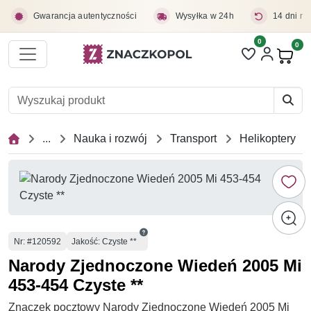
Przejdź do treści głównej
Gwarancja autentyczności
Wysyłka w 24h
14 dni na
0
Liczba pozycji 
0
Pro
...
Nauka i rozwój
Transport
Helikoptery
Numer
Nr
: #120592
Jakość: Czyste **
Narody Zjednoczone Wiedeń 2005 Mi
453-454 Czyste **
Znaczek pocztowy Narody Zjednoczone Wiedeń 2005 Mi