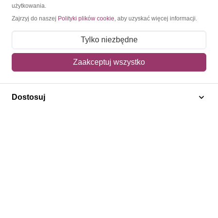
użytkowania.
Moje konto
Zajrzyj do naszej
Polityki plików cookie
, aby uzyskać więcej informacji.
Moje zamówienia
Tylko niezbędne
Mój koszyk
Zaakceptuj wszystko
Adres dostawy
Polecamy
Dostosuj
Znaczki Konie
Znaczki Politycy
Znaczki Żaglowce
Znaczki Kolarstwo
Znaczki Boże Narodzenie