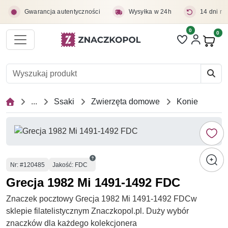
Przejdź do treści głównej
Gwarancja autentyczności
Wysyłka w 24h
14 dni na
0
Liczba pozycji 
0
Pro
...
Ssaki
Zwierzęta domowe
Konie
Numer
Nr
: #120485
Jakość: FDC
Grecja 1982 Mi 1491-1492 FDC
Znaczek pocztowy Grecja 1982 Mi 1491-1492 FDCw
sklepie filatelistycznym Znaczkopol.pl. Duży wybór
znaczków dla każdego kolekcjonera