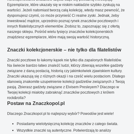
Egzemplarze, które ukazały się w niskim nakładzie szybko zyskują na
wartości. Jeżeli natomiast tworzą całą kolekcję, wtedy masz pewność, że
dysponujesz czymś, co może przynieść Ci realne zyski. Jednak, żeby
inwestować mądrze, uprzednio poznaj rynek znaczków pocztowych i
innych filatelistycznych elementów. Zrobisz to, zapoznając się z ofertą
naszego sklepu. Pośród wielu tysięcy znaczków kolekcjonerskich
znajdziesz egzemplarze, które mają swoją wartość historyczną.
Znaczki kolekcjonerskie – nie tylko dla filatelistów
Znaczki pocztowe to łakomy kąsek nie tylko dla zapalonych filatelistów.
Na świecie bardzo łatwo znaleźć ludzi, którzy zbierają wszelkie gadżety
związane z daną postacią, historią czy jakimkolwiek zjawiskiem kultury.
Znaczki ukazują się z różnych okazji i na cześć wielu postaciom. Dlatego
stanowią znakomite uzupełnienie kolekcji gadżetów związanych z Twoją
pasją. Zbierasz gadżety związane z Elvisem Presleyem? Dlaczego w
Twojej kolekcji miałoby zabraknąć znaczków pocztowych z królem
rock&rolla?
Postaw na Znaczkopol.pl
Dlaczego Znaczkopol.pl to najlepszy wybór? Powodów jest wiele!
Posiadamy wielotysięczną kolekcję znaczków z całego świata.
Wszystkie znaczki są autentyczne. Potwierdzają to analizy