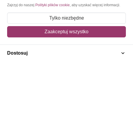
Moje konto
Zajrzyj do naszej
Polityki plików cookie
, aby uzyskać więcej informacji.
Moje zamówienia
Tylko niezbędne
Mój koszyk
Zaakceptuj wszystko
Adres dostawy
Dostosuj
Polecamy
Znaczki Konie
Znaczki Politycy
Znaczki Żaglowce
Znaczki Kolarstwo
Znaczki Boże Narodzenie