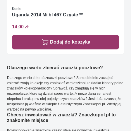
Konie
Uganda 2014 Mi bl 467 Czyste **
14,00 zł
Dodaj do koszyka
Dlaczego warto zbierać znaczki pocztowe?
Dlaczego warto zbierać znaczki pocztowe? Samodzielnie zacząłeś
zbierać swoją kolekcję czy znalazłeś w mieszkaniu dziadka klasery pełne
znaczków kolekcjonerskich? Sprawdź, czy znajdują się w nich
egzemplarze, które są dzisiaj sporo warte. A może dana seria jest
niepełna i brakuje w niej pojedynczych znaczków? Jest duża szansa, że
uzupełnisz ją właśnie w sklepie filatelistycznym Znaczkopol.pl. Wtedy jej
wartość na pewno wzrośnie.
Chcesz inwestować w znaczki? Znaczkopol.pl to
znakomite miejsce
Kolekcjonowanie znaczków często staje się poważną inwestycją.