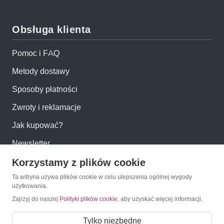
Obsługa klienta
Pomoc i FAQ
Metody dostawy
Sposoby płatności
Zwroty i reklamacje
Jak kupować?
Newsletter
Korzystamy z plików cookie
Konto
Ta witryna używa plików cookie w celu ulepszenia ogólnej wygody
użytkowania.
Zajrzyj do naszej
Polityki plików cookie
, aby uzyskać więcej informacji.
Moje konto
Moje zamówienia
Tylko niezbędne