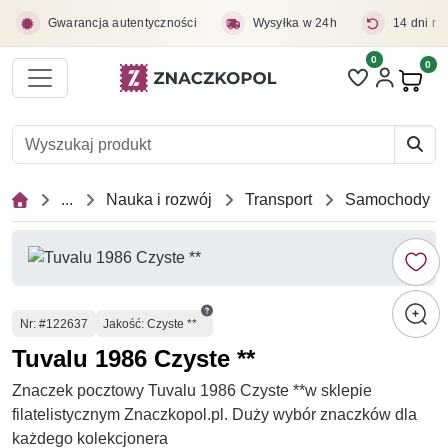
Przejdź do treści głównej
Gwarancja autentyczności
Wysyłka w 24h
14 dni na
0
Liczba pozycji 
0
Pro
...
Nauka i rozwój
Transport
Samochody
Numer
Nr
: #122637
Jakość: Czyste **
Tuvalu 1986 Czyste **
Znaczek pocztowy Tuvalu 1986 Czyste **w sklepie
filatelistycznym Znaczkopol.pl. Duży wybór znaczków dla
każdego kolekcjonera