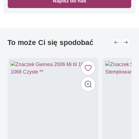
Napisz do nas
To może Ci się spodobać