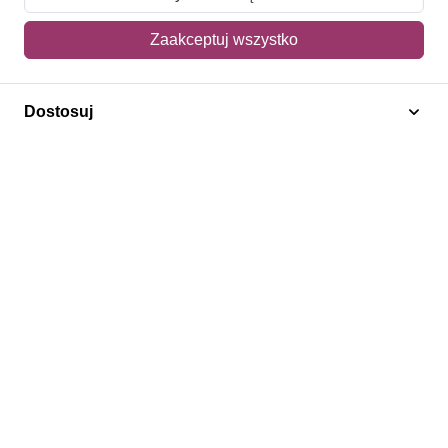
Mój koszyk
Zaakceptuj wszystko
Adres dostawy
Dostosuj
Polecamy
Znaczki Konie
Znaczki Politycy
Znaczki Żaglowce
Znaczki Kwiaty
Znaczki Herby / Heraldyka / Symbole
Regulamin
Prywatność
Bezpieczeństwo
2026 © SlimAD All Rights Reserved.