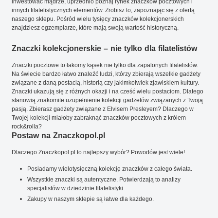
inwestować mądrze, uprzednio poznaj rynek znaczków pocztowych i
innych filatelistycznych elementów. Zrobisz to, zapoznając się z ofertą
naszego sklepu. Pośród wielu tysięcy znaczków kolekcjonerskich
znajdziesz egzemplarze, które mają swoją wartość historyczną.
Znaczki kolekcjonerskie – nie tylko dla filatelistów
Znaczki pocztowe to łakomy kąsek nie tylko dla zapalonych filatelistów.
Na świecie bardzo łatwo znaleźć ludzi, którzy zbierają wszelkie gadżety
związane z daną postacią, historią czy jakimkolwiek zjawiskiem kultury.
Znaczki ukazują się z różnych okazji i na cześć wielu postaciom. Dlatego
stanowią znakomite uzupełnienie kolekcji gadżetów związanych z Twoją
pasją. Zbierasz gadżety związane z Elvisem Presleyem? Dlaczego w
Twojej kolekcji miałoby zabraknąć znaczków pocztowych z królem
rock&rolla?
Postaw na Znaczkopol.pl
Dlaczego Znaczkopol.pl to najlepszy wybór? Powodów jest wiele!
Posiadamy wielotysięczną kolekcję znaczków z całego świata.
Wszystkie znaczki są autentyczne. Potwierdzają to analizy
specjalistów w dziedzinie filatelistyki.
Zakupy w naszym sklepie są łatwe dla każdego.