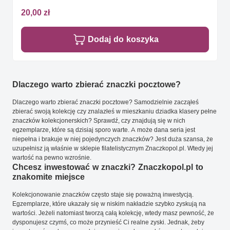
20,00 zł
Dodaj do koszyka
Dlaczego warto zbierać znaczki pocztowe?
Dlaczego warto zbierać znaczki pocztowe? Samodzielnie zacząłeś
zbierać swoją kolekcję czy znalazłeś w mieszkaniu dziadka klasery pełne
znaczków kolekcjonerskich? Sprawdź, czy znajdują się w nich
egzemplarze, które są dzisiaj sporo warte. A może dana seria jest
niepełna i brakuje w niej pojedynczych znaczków? Jest duża szansa, że
uzupełnisz ją właśnie w sklepie filatelistycznym Znaczkopol.pl. Wtedy jej
wartość na pewno wzrośnie.
Chcesz inwestować w znaczki? Znaczkopol.pl to
znakomite miejsce
Kolekcjonowanie znaczków często staje się poważną inwestycją.
Egzemplarze, które ukazały się w niskim nakładzie szybko zyskują na
wartości. Jeżeli natomiast tworzą całą kolekcję, wtedy masz pewność, że
dysponujesz czymś, co może przynieść Ci realne zyski. Jednak, żeby