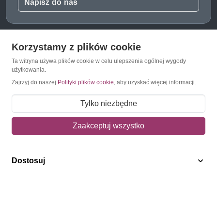
Napisz do nas
Korzystamy z plików cookie
O Znaczkopol.pl
Ta witryna używa plików cookie w celu ulepszenia ogólnej wygody
użytkowania.
O nas
Zajrzyj do naszej
Polityki plików cookie
, aby uzyskać więcej informacji.
Blog
Tylko niezbędne
Regulamin
Zaakceptuj wszystko
Polityka prywatności
Mapa strony
Dostosuj
Kontakt
Obsługa klienta