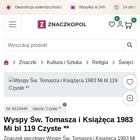
Przejdź do treści głównej
Gwarancja autentyczności
Wysyłka w 24h
14 dni na
0
Liczba pozycji 
0
Pro
Znaczki
Kultura i Sztuka
Religia
Święci
Numer
Nr
: #124449
Jakość: Czyste **
Wyspy Św. Tomasza i Książęca 1983
Mi bl 119 Czyste **
Znaczek pocztowy Wyspy Św. Tomasza i Książęca 1983 Mi