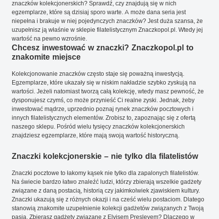
znaczków kolekcjonerskich? Sprawdź, czy znajdują się w nich
egzemplarze, które są dzisiaj sporo warte. A może dana seria jest
niepełna i brakuje w niej pojedynczych znaczków? Jest duża szansa, że
uzupełnisz ją właśnie w sklepie filatelistycznym Znaczkopol.pl. Wtedy jej
wartość na pewno wzrośnie.
Chcesz inwestować w znaczki? Znaczkopol.pl to
znakomite miejsce
Kolekcjonowanie znaczków często staje się poważną inwestycją.
Egzemplarze, które ukazały się w niskim nakładzie szybko zyskują na
wartości. Jeżeli natomiast tworzą całą kolekcję, wtedy masz pewność, że
dysponujesz czymś, co może przynieść Ci realne zyski. Jednak, żeby
inwestować mądrze, uprzednio poznaj rynek znaczków pocztowych i
innych filatelistycznych elementów. Zrobisz to, zapoznając się z ofertą
naszego sklepu. Pośród wielu tysięcy znaczków kolekcjonerskich
znajdziesz egzemplarze, które mają swoją wartość historyczną.
Znaczki kolekcjonerskie – nie tylko dla filatelistów
Znaczki pocztowe to łakomy kąsek nie tylko dla zapalonych filatelistów.
Na świecie bardzo łatwo znaleźć ludzi, którzy zbierają wszelkie gadżety
związane z daną postacią, historią czy jakimkolwiek zjawiskiem kultury.
Znaczki ukazują się z różnych okazji i na cześć wielu postaciom. Dlatego
stanowią znakomite uzupełnienie kolekcji gadżetów związanych z Twoją
pasją. Zbierasz gadżety związane z Elvisem Presleyem? Dlaczego w