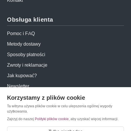
Kontakt
Obsługa klienta
Pomoc i FAQ
Metody dostawy
Sposoby płatności
Zwroty i reklamacje
Jak kupować?
Newsletter
Korzystamy z plików cookie
Konto
Ta witryna używa plików cookie w celu ulepszenia ogólnej wygody
użytkowania.
Moje konto
Zajrzyj do naszej
Polityki plików cookie
, aby uzyskać więcej informacji.
Moje zamówienia