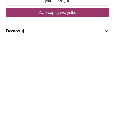
Tylko niezbędne
Mój koszyk
Zaakceptuj wszystko
Adres dostawy
Dostosuj
Polecamy
Znaczki Konie
Znaczki Politycy
Znaczki Żaglowce
Znaczki Kolarstwo
Znaczki Boże Narodzenie
Regulamin
Prywatność
Bezpieczeństwo