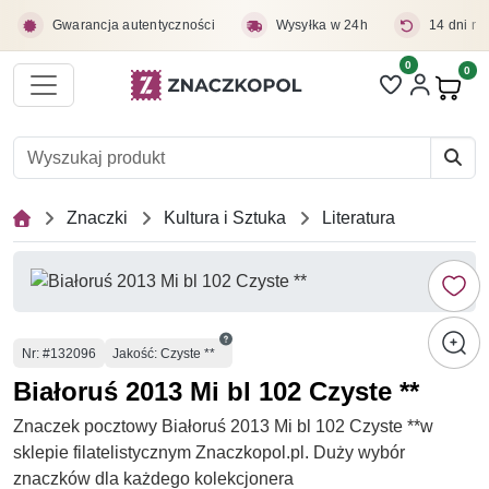
Przejdź do treści głównej
Gwarancja autentyczności
Wysyłka w 24h
14 dni na
0
Liczba pozycji 
0
Pro
Znaczki
Kultura i Sztuka
Literatura
Numer
Nr
: #132096
Jakość: Czyste **
Białoruś 2013 Mi bl 102 Czyste **
Znaczek pocztowy Białoruś 2013 Mi bl 102 Czyste **w
sklepie filatelistycznym Znaczkopol.pl. Duży wybór
znaczków dla każdego kolekcjonera