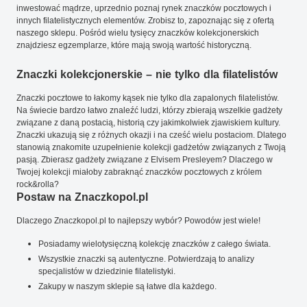
inwestować mądrze, uprzednio poznaj rynek znaczków pocztowych i
innych filatelistycznych elementów. Zrobisz to, zapoznając się z ofertą
naszego sklepu. Pośród wielu tysięcy znaczków kolekcjonerskich
znajdziesz egzemplarze, które mają swoją wartość historyczną.
Znaczki kolekcjonerskie – nie tylko dla filatelistów
Znaczki pocztowe to łakomy kąsek nie tylko dla zapalonych filatelistów.
Na świecie bardzo łatwo znaleźć ludzi, którzy zbierają wszelkie gadżety
związane z daną postacią, historią czy jakimkolwiek zjawiskiem kultury.
Znaczki ukazują się z różnych okazji i na cześć wielu postaciom. Dlatego
stanowią znakomite uzupełnienie kolekcji gadżetów związanych z Twoją
pasją. Zbierasz gadżety związane z Elvisem Presleyem? Dlaczego w
Twojej kolekcji miałoby zabraknąć znaczków pocztowych z królem
rock&rolla?
Postaw na Znaczkopol.pl
Dlaczego Znaczkopol.pl to najlepszy wybór? Powodów jest wiele!
Posiadamy wielotysięczną kolekcję znaczków z całego świata.
Wszystkie znaczki są autentyczne. Potwierdzają to analizy
specjalistów w dziedzinie filatelistyki.
Zakupy w naszym sklepie są łatwe dla każdego.