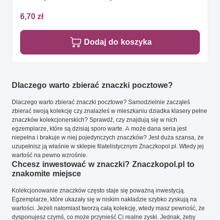
6,70 zł
Dodaj do koszyka
Dlaczego warto zbierać znaczki pocztowe?
Dlaczego warto zbierać znaczki pocztowe? Samodzielnie zacząłeś
zbierać swoją kolekcję czy znalazłeś w mieszkaniu dziadka klasery pełne
znaczków kolekcjonerskich? Sprawdź, czy znajdują się w nich
egzemplarze, które są dzisiaj sporo warte. A może dana seria jest
niepełna i brakuje w niej pojedynczych znaczków? Jest duża szansa, że
uzupełnisz ją właśnie w sklepie filatelistycznym Znaczkopol.pl. Wtedy jej
wartość na pewno wzrośnie.
Chcesz inwestować w znaczki? Znaczkopol.pl to
znakomite miejsce
Kolekcjonowanie znaczków często staje się poważną inwestycją.
Egzemplarze, które ukazały się w niskim nakładzie szybko zyskują na
wartości. Jeżeli natomiast tworzą całą kolekcję, wtedy masz pewność, że
dysponujesz czymś, co może przynieść Ci realne zyski. Jednak, żeby