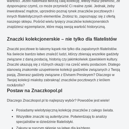
wartości. Jeżeli natomiast tworzą całą kolekcję, wtedy masz pewność, że
dysponujesz czymś, co może przynieść Ci realne zyski. Jednak, żeby
inwestować mądrze, uprzednio poznaj rynek znaczków pocztowych i
innych filatelistycznych elementów. Zrobisz to, zapoznając się z ofertą
naszego sklepu. Pośród wielu tysięcy znaczków kolekcjonerskich
znajdziesz egzemplarze, które mają swoją wartość historyczną.
Znaczki kolekcjonerskie – nie tylko dla filatelistów
Znaczki pocztowe to łakomy kąsek nie tylko dla zapalonych filatelistów.
Na świecie bardzo łatwo znaleźć ludzi, którzy zbierają wszelkie gadżety
związane z daną postacią, historią czy jakimkolwiek zjawiskiem kultury.
Znaczki ukazują się z różnych okazji i na cześć wielu postaciom. Dlatego
stanowią znakomite uzupełnienie kolekcji gadżetów związanych z Twoją
pasją. Zbierasz gadżety związane z Elvisem Presleyem? Dlaczego w
Twojej kolekcji miałoby zabraknąć znaczków pocztowych z królem
rock&rolla?
Postaw na Znaczkopol.pl
Dlaczego Znaczkopol.pl to najlepszy wybór? Powodów jest wiele!
Posiadamy wielotysięczną kolekcję znaczków z całego świata.
Wszystkie znaczki są autentyczne. Potwierdzają to analizy
specjalistów w dziedzinie filatelistyki.
Zakupy w naszym sklepie są łatwe dla każdego.