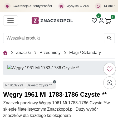
Przejdź do treści głównej
Gwarancja autentyczności
Wysyłka w 24h
14 dni na
0
Liczba pozycji 
0
Pro
Znaczki
Przedmioty
Flagi / Sztandary
Numer
Nr
: #132229
Jakość: Czyste **
Węgry 1961 Mi 1783-1786 Czyste **
Znaczek pocztowy Węgry 1961 Mi 1783-1786 Czyste **w
sklepie filatelistycznym Znaczkopol.pl. Duży wybór
znaczków dla każdego kolekcjonera