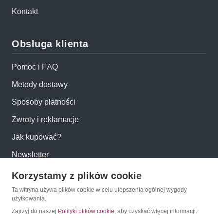
Kontakt
Obsługa klienta
Pomoc i FAQ
Metody dostawy
Sposoby płatności
Zwroty i reklamacje
Jak kupować?
Newsletter
Korzystamy z plików cookie
Konto
Ta witryna używa plików cookie w celu ulepszenia ogólnej wygody
użytkowania.
Moje konto
Zajrzyj do naszej
Polityki plików cookie
, aby uzyskać więcej informacji.