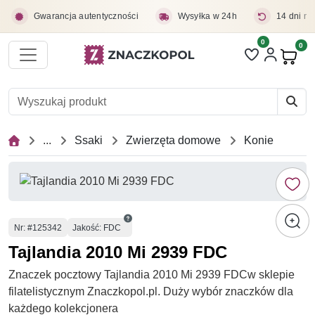
Przejdź do treści głównej
Gwarancja autentyczności
Wysyłka w 24h
14 dni na
0
Liczba pozycji 
0
Pro
...
Ssaki
Zwierzęta domowe
Konie
Numer
Nr
: #125342
Jakość: FDC
Tajlandia 2010 Mi 2939 FDC
Znaczek pocztowy Tajlandia 2010 Mi 2939 FDCw sklepie
filatelistycznym Znaczkopol.pl. Duży wybór znaczków dla
każdego kolekcjonera