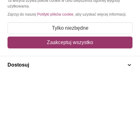
Ta witryna używa plików cookie w celu ulepszenia ogólnej wygody
użytkowania.
Moje konto
Zajrzyj do naszej
Polityki plików cookie
, aby uzyskać więcej informacji.
Moje zamówienia
Tylko niezbędne
Mój koszyk
Zaakceptuj wszystko
Adres dostawy
Polecamy
Dostosuj
Znaczki Konie
Znaczki Politycy
Znaczki Żaglowce
Znaczki Kolarstwo
Znaczki Boże Narodzenie