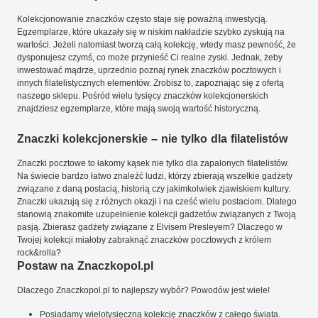
Kolekcjonowanie znaczków często staje się poważną inwestycją.
Egzemplarze, które ukazały się w niskim nakładzie szybko zyskują na
wartości. Jeżeli natomiast tworzą całą kolekcję, wtedy masz pewność, że
dysponujesz czymś, co może przynieść Ci realne zyski. Jednak, żeby
inwestować mądrze, uprzednio poznaj rynek znaczków pocztowych i
innych filatelistycznych elementów. Zrobisz to, zapoznając się z ofertą
naszego sklepu. Pośród wielu tysięcy znaczków kolekcjonerskich
znajdziesz egzemplarze, które mają swoją wartość historyczną.
Znaczki kolekcjonerskie – nie tylko dla filatelistów
Znaczki pocztowe to łakomy kąsek nie tylko dla zapalonych filatelistów.
Na świecie bardzo łatwo znaleźć ludzi, którzy zbierają wszelkie gadżety
związane z daną postacią, historią czy jakimkolwiek zjawiskiem kultury.
Znaczki ukazują się z różnych okazji i na cześć wielu postaciom. Dlatego
stanowią znakomite uzupełnienie kolekcji gadżetów związanych z Twoją
pasją. Zbierasz gadżety związane z Elvisem Presleyem? Dlaczego w
Twojej kolekcji miałoby zabraknąć znaczków pocztowych z królem
rock&rolla?
Postaw na Znaczkopol.pl
Dlaczego Znaczkopol.pl to najlepszy wybór? Powodów jest wiele!
Posiadamy wielotysięczną kolekcję znaczków z całego świata.