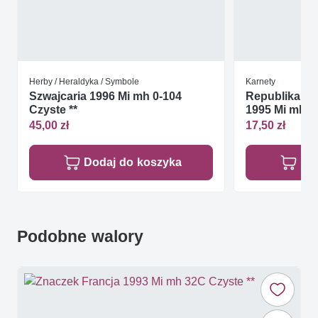
Herby / Heraldyka / Symbole
Karnety
Szwajcaria 1996 Mi mh 0-104
Republika Po
Czyste **
1995 Mi mh 9
45,00 zł
17,50 zł
Dodaj do koszyka
Do
Podobne walory