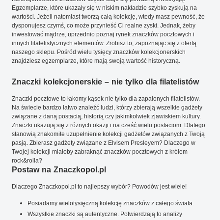
Egzemplarze, które ukazały się w niskim nakładzie szybko zyskują na
wartości. Jeżeli natomiast tworzą całą kolekcję, wtedy masz pewność, że
dysponujesz czymś, co może przynieść Ci realne zyski. Jednak, żeby
inwestować mądrze, uprzednio poznaj rynek znaczków pocztowych i
innych filatelistycznych elementów. Zrobisz to, zapoznając się z ofertą
naszego sklepu. Pośród wielu tysięcy znaczków kolekcjonerskich
znajdziesz egzemplarze, które mają swoją wartość historyczną.
Znaczki kolekcjonerskie – nie tylko dla filatelistów
Znaczki pocztowe to łakomy kąsek nie tylko dla zapalonych filatelistów.
Na świecie bardzo łatwo znaleźć ludzi, którzy zbierają wszelkie gadżety
związane z daną postacią, historią czy jakimkolwiek zjawiskiem kultury.
Znaczki ukazują się z różnych okazji i na cześć wielu postaciom. Dlatego
stanowią znakomite uzupełnienie kolekcji gadżetów związanych z Twoją
pasją. Zbierasz gadżety związane z Elvisem Presleyem? Dlaczego w
Twojej kolekcji miałoby zabraknąć znaczków pocztowych z królem
rock&rolla?
Postaw na Znaczkopol.pl
Dlaczego Znaczkopol.pl to najlepszy wybór? Powodów jest wiele!
Posiadamy wielotysięczną kolekcję znaczków z całego świata.
Wszystkie znaczki są autentyczne. Potwierdzają to analizy