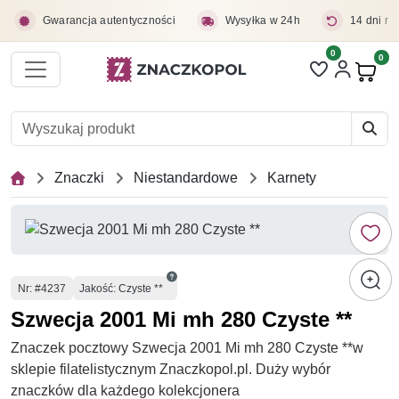
Przejdź do treści głównej
Gwarancja autentyczności
Wysyłka w 24h
14 dni na
0
Liczba pozycji 
0
Pro
Znaczki
Niestandardowe
Karnety
Numer
Nr
: #4237
Jakość: Czyste **
Szwecja 2001 Mi mh 280 Czyste **
Znaczek pocztowy Szwecja 2001 Mi mh 280 Czyste **w
sklepie filatelistycznym Znaczkopol.pl. Duży wybór
znaczków dla każdego kolekcjonera