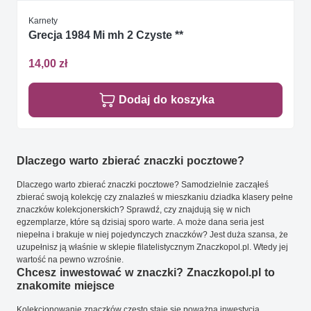
Karnety
Grecja 1984 Mi mh 2 Czyste **
14,00 zł
Dodaj do koszyka
Dlaczego warto zbierać znaczki pocztowe?
Dlaczego warto zbierać znaczki pocztowe? Samodzielnie zacząłeś
zbierać swoją kolekcję czy znalazłeś w mieszkaniu dziadka klasery pełne
znaczków kolekcjonerskich? Sprawdź, czy znajdują się w nich
egzemplarze, które są dzisiaj sporo warte. A może dana seria jest
niepełna i brakuje w niej pojedynczych znaczków? Jest duża szansa, że
uzupełnisz ją właśnie w sklepie filatelistycznym Znaczkopol.pl. Wtedy jej
wartość na pewno wzrośnie.
Chcesz inwestować w znaczki? Znaczkopol.pl to
znakomite miejsce
Kolekcjonowanie znaczków często staje się poważną inwestycją.