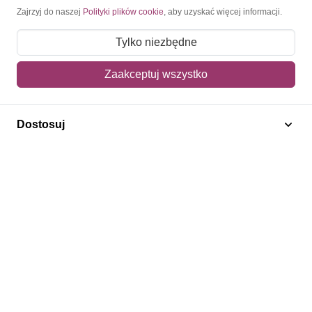
Moje konto
Zajrzyj do naszej
Polityki plików cookie
, aby uzyskać więcej informacji.
Moje zamówienia
Tylko niezbędne
Mój koszyk
Zaakceptuj wszystko
Adres dostawy
Dostosuj
Polecamy
Znaczki Konie
Znaczki Politycy
Znaczki Żaglowce
Znaczki Kwiaty
Znaczki Boże Narodzenie