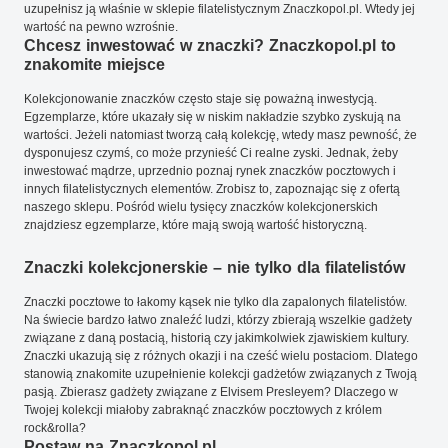
uzupełnisz ją właśnie w sklepie filatelistycznym Znaczkopol.pl. Wtedy jej
wartość na pewno wzrośnie.
Chcesz inwestować w znaczki? Znaczkopol.pl to
znakomite miejsce
Kolekcjonowanie znaczków często staje się poważną inwestycją.
Egzemplarze, które ukazały się w niskim nakładzie szybko zyskują na
wartości. Jeżeli natomiast tworzą całą kolekcję, wtedy masz pewność, że
dysponujesz czymś, co może przynieść Ci realne zyski. Jednak, żeby
inwestować mądrze, uprzednio poznaj rynek znaczków pocztowych i
innych filatelistycznych elementów. Zrobisz to, zapoznając się z ofertą
naszego sklepu. Pośród wielu tysięcy znaczków kolekcjonerskich
znajdziesz egzemplarze, które mają swoją wartość historyczną.
Znaczki kolekcjonerskie – nie tylko dla filatelistów
Znaczki pocztowe to łakomy kąsek nie tylko dla zapalonych filatelistów.
Na świecie bardzo łatwo znaleźć ludzi, którzy zbierają wszelkie gadżety
związane z daną postacią, historią czy jakimkolwiek zjawiskiem kultury.
Znaczki ukazują się z różnych okazji i na cześć wielu postaciom. Dlatego
stanowią znakomite uzupełnienie kolekcji gadżetów związanych z Twoją
pasją. Zbierasz gadżety związane z Elvisem Presleyem? Dlaczego w
Twojej kolekcji miałoby zabraknąć znaczków pocztowych z królem
rock&rolla?
Postaw na Znaczkopol.pl