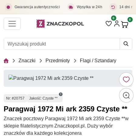
Przejdź do treści głównej
Gwarancja autentyczności
Wysyłka w 24h
14 dni na
0
Liczba pozycji 
0
Pro
Znaczki
Przedmioty
Flagi / Sztandary
Numer
Nr
: #20757
Jakość: Czyste **
Paragwaj 1972 Mi ark 2359 Czyste **
Znaczek pocztowy Paragwaj 1972 Mi ark 2359 Czyste **w
sklepie filatelistycznym Znaczkopol.pl. Duży wybór
znaczków dla każdego kolekcjonera