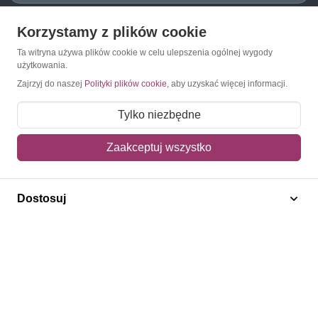
Korzystamy z plików cookie
O Znaczkopol.pl
Ta witryna używa plików cookie w celu ulepszenia ogólnej wygody
użytkowania.
O nas
Zajrzyj do naszej
Polityki plików cookie
, aby uzyskać więcej informacji.
Blog
Tylko niezbędne
Regulamin
Zaakceptuj wszystko
Polityka prywatności
Mapa strony
Dostosuj
Kontakt
Obsługa klienta
Pomoc i FAQ
Metody dostawy