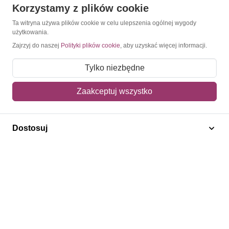
Korzystamy z plików cookie
O Znaczkopol.pl
Ta witryna używa plików cookie w celu ulepszenia ogólnej wygody
użytkowania.
O nas
Zajrzyj do naszej
Polityki plików cookie
, aby uzyskać więcej informacji.
Blog
Tylko niezbędne
Regulamin
Zaakceptuj wszystko
Polityka prywatności
Mapa strony
Dostosuj
Kontakt
Obsługa klienta
Pomoc i FAQ
Metody dostawy