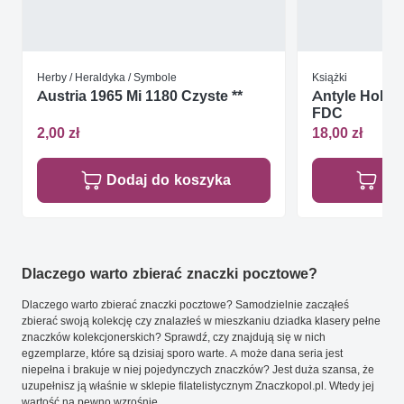
Herby / Heraldyka / Symbole
Książki
Austria 1965 Mi 1180 Czyste **
Antyle Holend
FDC
2,00 zł
18,00 zł
Dodaj do koszyka
Do
Dlaczego warto zbierać znaczki pocztowe?
Dlaczego warto zbierać znaczki pocztowe? Samodzielnie zacząłeś
zbierać swoją kolekcję czy znalazłeś w mieszkaniu dziadka klasery pełne
znaczków kolekcjonerskich? Sprawdź, czy znajdują się w nich
egzemplarze, które są dzisiaj sporo warte. A może dana seria jest
niepełna i brakuje w niej pojedynczych znaczków? Jest duża szansa, że
uzupełnisz ją właśnie w sklepie filatelistycznym Znaczkopol.pl. Wtedy jej
wartość na pewno wzrośnie.