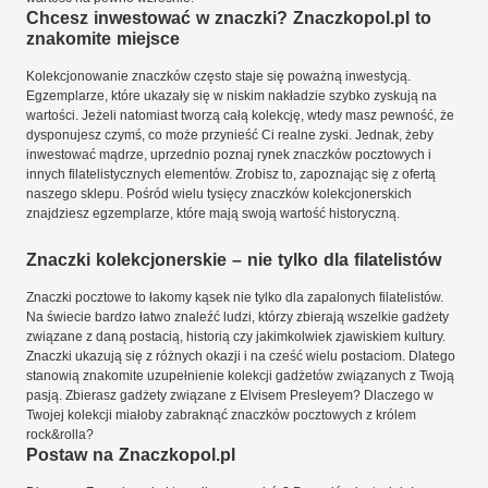
Chcesz inwestować w znaczki? Znaczkopol.pl to
znakomite miejsce
Kolekcjonowanie znaczków często staje się poważną inwestycją.
Egzemplarze, które ukazały się w niskim nakładzie szybko zyskują na
wartości. Jeżeli natomiast tworzą całą kolekcję, wtedy masz pewność, że
dysponujesz czymś, co może przynieść Ci realne zyski. Jednak, żeby
inwestować mądrze, uprzednio poznaj rynek znaczków pocztowych i
innych filatelistycznych elementów. Zrobisz to, zapoznając się z ofertą
naszego sklepu. Pośród wielu tysięcy znaczków kolekcjonerskich
znajdziesz egzemplarze, które mają swoją wartość historyczną.
Znaczki kolekcjonerskie – nie tylko dla filatelistów
Znaczki pocztowe to łakomy kąsek nie tylko dla zapalonych filatelistów.
Na świecie bardzo łatwo znaleźć ludzi, którzy zbierają wszelkie gadżety
związane z daną postacią, historią czy jakimkolwiek zjawiskiem kultury.
Znaczki ukazują się z różnych okazji i na cześć wielu postaciom. Dlatego
stanowią znakomite uzupełnienie kolekcji gadżetów związanych z Twoją
pasją. Zbierasz gadżety związane z Elvisem Presleyem? Dlaczego w
Twojej kolekcji miałoby zabraknąć znaczków pocztowych z królem
rock&rolla?
Postaw na Znaczkopol.pl