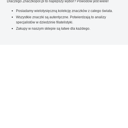
Dlaczego Znaczkopol.pl to najlepszy wybór? Powodów jest wiele!
Posiadamy wielotysięczną kolekcję znaczków z całego świata.
Wszystkie znaczki są autentyczne. Potwierdzają to analizy
specjalistów w dziedzinie filatelistyki.
Zakupy w naszym sklepie są łatwe dla każdego.