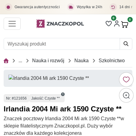
Przejdź do treści głównej
Gwarancja autentyczności
Wysyłka w 24h
14 dni na
0
Liczba pozycji 
0
Pro
...
Nauka i rozwój
Nauka
Szkolnictwo
Numer
Nr
: #121656
Jakość: Czyste **
Irlandia 2004 Mi ark 1590 Czyste **
Znaczek pocztowy Irlandia 2004 Mi ark 1590 Czyste **w
sklepie filatelistycznym Znaczkopol.pl. Duży wybór
znaczków dla każdego kolekcjonera