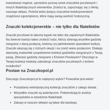
inwestować mądrze, uprzednio poznaj rynek znaczków pocztowych i
innych filatelistycznych elementów. Zrobisz to, zapoznając się z ofertą
naszego sklepu. Pośród wielu tysięcy znaczków kolekcjonerskich
znajdziesz egzemplarze, które mają swoją wartość historyczną.
Znaczki kolekcjonerskie – nie tylko dla filatelistów
Znaczki pocztowe to łakomy kąsek nie tylko dla zapalonych filatelistów.
Na świecie bardzo łatwo znaleźć ludzi, którzy zbierają wszelkie gadżety
związane z daną postacią, historią czy jakimkolwiek zjawiskiem kultury.
Znaczki ukazują się z różnych okazji i na cześć wielu postaciom. Dlatego
stanowią znakomite uzupełnienie kolekcji gadżetów związanych z Twoją
pasją. Zbierasz gadżety związane z Elvisem Presleyem? Dlaczego w
Twojej kolekcji miałoby zabraknąć znaczków pocztowych z królem
rock&rolla?
Postaw na Znaczkopol.pl
Dlaczego Znaczkopol.pl to najlepszy wybór? Powodów jest wiele!
Posiadamy wielotysięczną kolekcję znaczków z całego świata.
Wszystkie znaczki są autentyczne. Potwierdzają to analizy
specjalistów w dziedzinie filatelistyki.
Zakupy w naszym sklepie są łatwe dla każdego.