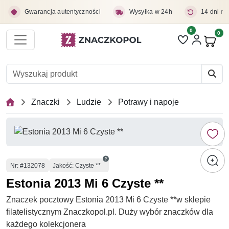
Przejdź do treści głównej
Gwarancja autentyczności
Wysyłka w 24h
14 dni na
0
Liczba pozycji 
0
Pro
Znaczki
Ludzie
Potrawy i napoje
Numer
Nr
: #132078
Jakość: Czyste **
Estonia 2013 Mi 6 Czyste **
Znaczek pocztowy Estonia 2013 Mi 6 Czyste **w sklepie
filatelistycznym Znaczkopol.pl. Duży wybór znaczków dla
każdego kolekcjonera