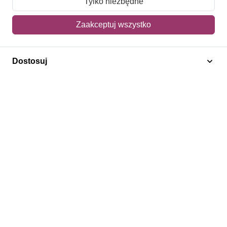
Tylko niezbędne
Mój koszyk
Zaakceptuj wszystko
Adres dostawy
Dostosuj
Polecamy
Znaczki Konie
Znaczki Politycy
Znaczki Żaglowce
Znaczki Kwiaty
Znaczki Herby / Heraldyka / Symbole
Regulamin
Prywatność
Bezpieczeństwo