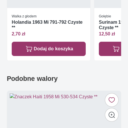
Walka z głodem
Gołębie
Holandia 1963 Mi 791-792 Czyste
Surinam 1983
**
Czyste **
2,70 zł
12,50 zł
Dodaj do koszyka
Do
Podobne walory