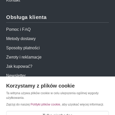
Kontakt
Obsługa klienta
Pomoc i FAQ
Metody dostawy
Sposoby płatności
Zwroty i reklamacje
Jak kupować?
Newsletter
Korzystamy z plików cookie
Konto
Ta witryna używa plików cookie w celu ulepszenia ogólnej wygody
użytkowania.
Moje konto
Zajrzyj do naszej
Polityki plików cookie
, aby uzyskać więcej informacji.
Moje zamówienia