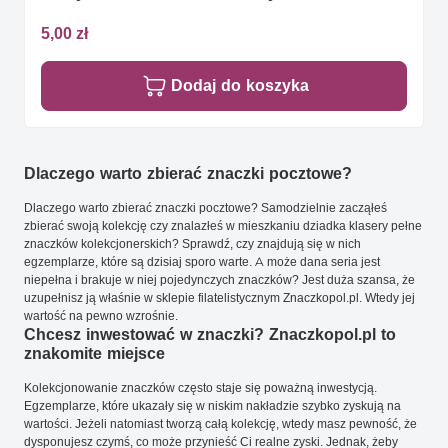
5,00 zł
Dodaj do koszyka
Dlaczego warto zbierać znaczki pocztowe?
Dlaczego warto zbierać znaczki pocztowe? Samodzielnie zacząłeś
zbierać swoją kolekcję czy znalazłeś w mieszkaniu dziadka klasery pełne
znaczków kolekcjonerskich? Sprawdź, czy znajdują się w nich
egzemplarze, które są dzisiaj sporo warte. A może dana seria jest
niepełna i brakuje w niej pojedynczych znaczków? Jest duża szansa, że
uzupełnisz ją właśnie w sklepie filatelistycznym Znaczkopol.pl. Wtedy jej
wartość na pewno wzrośnie.
Chcesz inwestować w znaczki? Znaczkopol.pl to
znakomite miejsce
Kolekcjonowanie znaczków często staje się poważną inwestycją.
Egzemplarze, które ukazały się w niskim nakładzie szybko zyskują na
wartości. Jeżeli natomiast tworzą całą kolekcję, wtedy masz pewność, że
dysponujesz czymś, co może przynieść Ci realne zyski. Jednak, żeby